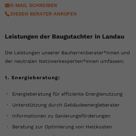
E-MAIL SCHREIBEN
Anbieter
youtube.com
DIESEN BERATER ANRUFEN
Laufzeit
2 Jahre
YouTube setzt dieses Cookie über
Leistungen der Baugutachter in Landau
Zweck
eingebettete YouTube-Videos und
registriert anonyme statistische Daten.
Die ⁠Leistungen unserer Bauherrenberater*innen und
der neutralen Netzwerkexperten*innen umfassen:
Name
yt-remote-device-id
1. Energieberatung:
Anbieter
Youtube.com
Laufzeit
Session
Energieberatung für effiziente Energienutzung
Unterstützung durch Gebäudeenergieberater
YouTube setzt diesen Cookie, um die
Videopräferenzen des Benutzers zu
Informationen zu Sanierungsförderungen
Zweck
speichern, der eingebettete YouTube-
Videos verwendet.
Beratung zur Optimierung von Heizkosten