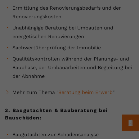
registriert eine eindeutige ID, um
Ermittlung des Renovierungsbedarfs und der
Zweck
Daten darüber zu speichern, welche
Renovierungskosten
Videos von YouTube der Nutzer
gesehen hat.
Unabhängige Beratung bei Umbauten und
energetischen Renovierungen
Name
yt-remote-connected-devices
Sachwertüberprüfung der Immobilie
Anbieter
Youtube.com
Qualitätskontrollen während der Planungs- und
Bauphase, der Umbauarbeiten und Begleitung bei
Laufzeit
Session
der Abnahme
YouTube setzt diesen Cookie, um die
Videopräferenzen des Nutzers zu
Mehr zum Thema "
Beratung beim Erwerb
"
Zweck
speichern, der eingebettete YouTube-
Videos verwendet.
3. Baugutachten & Bauberatung bei
Bauschäden:
M
Baugutachten zur Schadensanalyse