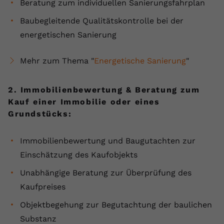
Beratung zum individuellen Sanierungsfahrplan
Name
yt.innertube::requests
Baubegleitende Qualitätskontrolle bei der
energetischen Sanierung
Anbieter
youtube.com
Laufzeit
Session
Mehr zum Thema "
Energetische Sanierung
"
Dieser von YouTube gesetzte Cookie
2. Immobilienbewertung & Beratung zum
registriert eine eindeutige ID, um
Kauf einer Immobilie oder eines
Zweck
Daten darüber zu speichern, welche
Videos von YouTube der Nutzer
Grundstücks:
gesehen hat.
Immobilienbewertung und Baugutachten zur
Einschätzung des Kaufobjekts
Name
yt.innertube::nextId
Unabhängige Beratung zur Überprüfung des
Anbieter
Youtube.com
Kaufpreises
Laufzeit
Session
Objektbegehung zur Begutachtung der baulichen
Substanz
Dieser von YouTube gesetzte Cookie