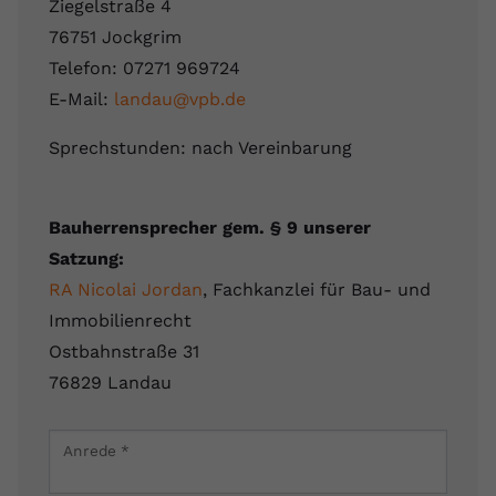
Ziegelstraße 4
76751 Jockgrim
Telefon: 07271 969724
E-Mail:
landau@vpb.de
Sprechstunden: nach Vereinbarung
Bauherrensprecher gem. § 9 unserer
Satzung:
RA Nicolai Jordan
, Fachkanzlei für Bau- und
Immobilienrecht
Ostbahnstraße 31
76829 Landau
Leaflet
|
Map data ©
OpenStreetMap
contributors
×
Anrede
*
Ziegelstraße 4, 76751 Jockgrim, Deutschland