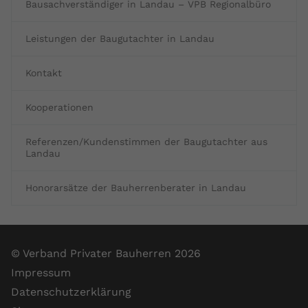
Bausachverständiger in Landau – VPB Regionalbüro
Leistungen der Baugutachter in Landau
Kontakt
Kooperationen
Referenzen/Kundenstimmen der Baugutachter aus
Landau
Honorarsätze der Bauherrenberater in Landau
© Verband Privater Bauherren 2026
Impressum
Datenschutzerklärung