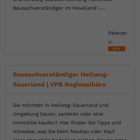
registriert eine eindeutige ID, um
Bausachverständiger im Havelland –…
Zweck
Daten darüber zu speichern, welche
Videos von YouTube der Nutzer
gesehen hat.
Relevan
z:
Name
yt-remote-connected-devices
89%
Anbieter
Youtube.com
Laufzeit
Session
Bausachverständiger Hellweg-
Sauerland | VPB Regionalbüro
YouTube setzt diesen Cookie, um die
Videopräferenzen des Nutzers zu
Zweck
speichern, der eingebettete YouTube-
Sie möchten in Hellweg-Sauerland und
Videos verwendet.
Umgebung bauen, sanieren oder eine
Immobilie kaufen? Hier finden Sie Tipps und
Hinweise, was Sie beim Neubau oder Kauf