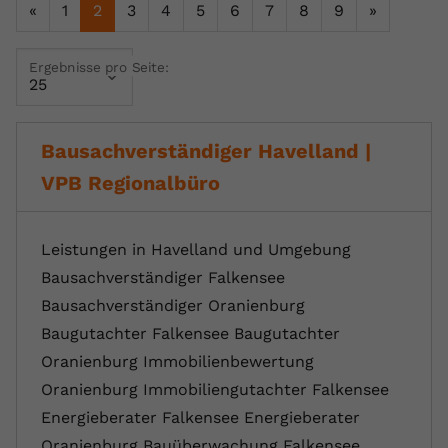
«
1
2
3
4
5
6
7
8
9
»
Name
yt.innertube::requests
Ergebnisse pro Seite:
Anbieter
youtube.com
Laufzeit
Session
Bausachverständiger Havelland |
Dieser von YouTube gesetzte Cookie
VPB Regionalbüro
registriert eine eindeutige ID, um
Zweck
Daten darüber zu speichern, welche
Videos von YouTube der Nutzer
gesehen hat.
Leistungen in Havelland und Umgebung
Bausachverständiger Falkensee
Bausachverständiger Oranienburg
Name
yt.innertube::nextId
Baugutachter Falkensee Baugutachter
Anbieter
Youtube.com
Oranienburg Immobilienbewertung
Oranienburg Immobiliengutachter Falkensee
Laufzeit
Session
Energieberater Falkensee Energieberater
Dieser von YouTube gesetzte Cookie
Oranienburg Bauüberwachung Falkensee