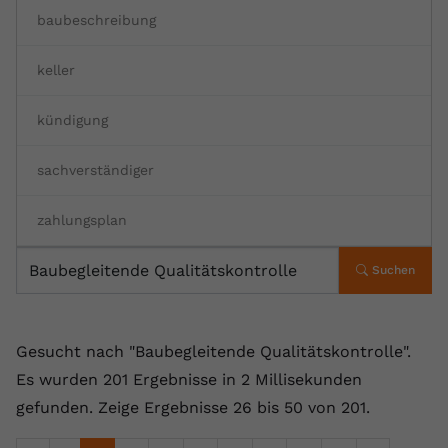
baubeschreibung
Anbieter
youtube.com
Laufzeit
2 Jahre
keller
YouTube setzt dieses Cookie über
kündigung
Zweck
eingebettete YouTube-Videos und
registriert anonyme statistische Daten.
sachverständiger
Name
yt-remote-device-id
zahlungsplan
Anbieter
Youtube.com
Suchen
Laufzeit
Session
YouTube setzt diesen Cookie, um die
Gesucht nach "Baubegleitende Qualitätskontrolle".
Videopräferenzen des Benutzers zu
Es wurden 201 Ergebnisse in 2 Millisekunden
Zweck
speichern, der eingebettete YouTube-
gefunden.
Zeige Ergebnisse 26 bis 50 von 201.
Videos verwendet.