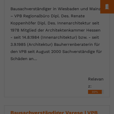
M
Bausachverständiger in Wiesbaden und Mainz
– VPB Regionalbüro Dipl. Des. Renate
Koppenhöfer Dipl. Des. Innenarchitektur seit
1978 Mitglied der Architektenkammer Hessen
- seit 14.8.1984 (Innenarchitektur) bzw. - seit
3.9.1985 (Architektur) Bauherrenberaterin für
den VPB seit August 2000 Sachverständige für
Schäden an…
Relevan
z:
89%
Bausachverständiger Varese | VPB