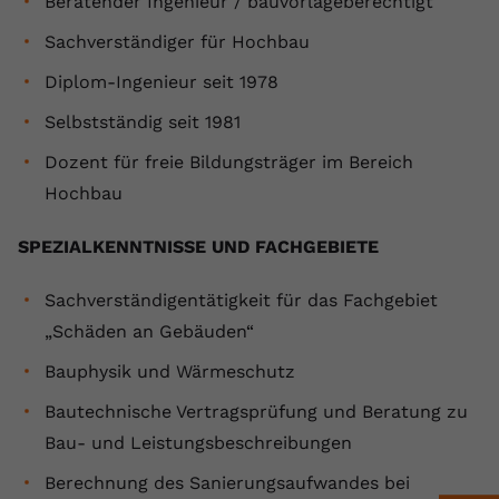
Beratender Ingenieur / bauvorlageberechtigt
Name
yt.innertube::requests
Sachverständiger für Hochbau
Diplom-Ingenieur seit 1978
Anbieter
youtube.com
Selbstständig seit 1981
Laufzeit
Session
Dozent für freie Bildungsträger im Bereich
Dieser von YouTube gesetzte Cookie
Hochbau
registriert eine eindeutige ID, um
Zweck
Daten darüber zu speichern, welche
SPEZIALKENNTNISSE UND FACHGEBIETE
Videos von YouTube der Nutzer
gesehen hat.
Sachverständigentätigkeit für das Fachgebiet
„Schäden an Gebäuden“
Name
yt.innertube::nextId
Bauphysik und Wärmeschutz
Anbieter
Youtube.com
Bautechnische Vertragsprüfung und Beratung zu
Bau- und Leistungsbeschreibungen
Laufzeit
Session
Berechnung des Sanierungsaufwandes bei
Dieser von YouTube gesetzte Cookie