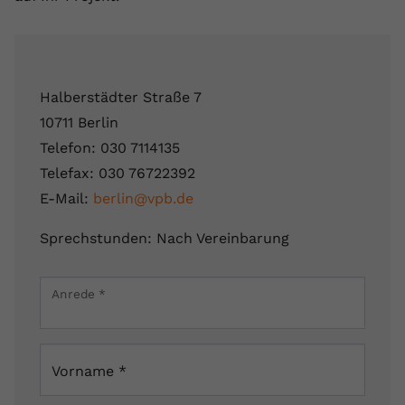
Halberstädter Straße 7
10711 Berlin
Telefon: 030 7114135
Telefax: 030 76722392
E-Mail:
berlin@vpb.de
Sprechstunden: Nach Vereinbarung
Leaflet
|
Map data ©
OpenStreetMap
contributors
×
Anrede
*
Halberstädter Straße 7, 10711 Berlin, Deutschland
Vorname
*