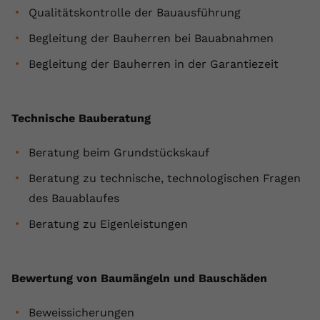
Qualitätskontrolle der Bauausführung
Anbieter
youtube.com
Begleitung der Bauherren bei Bauabnahmen
Laufzeit
2 Jahre
Begleitung der Bauherren in der Garantiezeit
YouTube setzt dieses Cookie über
Zweck
eingebettete YouTube-Videos und
registriert anonyme statistische Daten.
Technische Bauberatung
Beratung beim Grundstückskauf
Name
yt-remote-device-id
Beratung zu technische, technologischen Fragen
Anbieter
Youtube.com
des Bauablaufes
Laufzeit
Session
Beratung zu Eigenleistungen
YouTube setzt diesen Cookie, um die
Videopräferenzen des Benutzers zu
Zweck
Bewertung von Baumängeln und Bauschäden
speichern, der eingebettete YouTube-
Videos verwendet.
Beweissicherungen