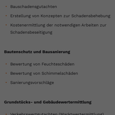
Bauschadensgutachten
Name
yt.innertube::requests
Erstellung von Konzepten zur Schadensbehebung
Anbieter
youtube.com
Kostenermittlung der notwendigen Arbeiten zur
Laufzeit
Session
Schadensbeseitigung
Dieser von YouTube gesetzte Cookie
registriert eine eindeutige ID, um
Bautenschutz und Bausanierung
Zweck
Daten darüber zu speichern, welche
Videos von YouTube der Nutzer
gesehen hat.
Bewertung von Feuchteschäden
Bewertung von Schimmelschäden
Name
yt.innertube::nextId
Sanierungsvorschläge
Anbieter
Youtube.com
Grundstücks- und Gebäudewertermittlung
Laufzeit
Session
Dieser von YouTube gesetzte Cookie
Verkehrswertgutachten (Marktwertermittlung)