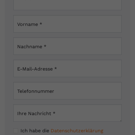
Westbahnhofstraße 3, 07745 Jena, Deutschland
Vorname
*
Nachname
*
E-Mail-Adresse
*
Telefonnummer
Ihre Nachricht
*
Ich habe die
Datenschutzerklärung