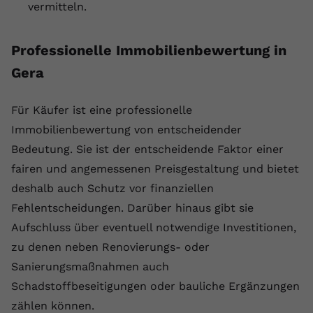
vermitteln.
registriert eine eindeutige ID, um
Zweck
Daten darüber zu speichern, welche
Videos von YouTube der Nutzer
Professionelle Immobilienbewertung in
gesehen hat.
Gera
Name
yt-remote-connected-devices
Für Käufer ist eine professionelle
Immobilienbewertung von entscheidender
Anbieter
Youtube.com
Bedeutung. Sie ist der entscheidende Faktor einer
Laufzeit
Session
fairen und angemessenen Preisgestaltung und bietet
deshalb auch Schutz vor finanziellen
YouTube setzt diesen Cookie, um die
Videopräferenzen des Nutzers zu
Fehlentscheidungen. Darüber hinaus gibt sie
Zweck
speichern, der eingebettete YouTube-
Aufschluss über eventuell notwendige Investitionen,
Videos verwendet.
zu denen neben Renovierungs- oder
Sanierungsmaßnahmen auch
Schadstoffbeseitigungen oder bauliche Ergänzungen
zählen können.