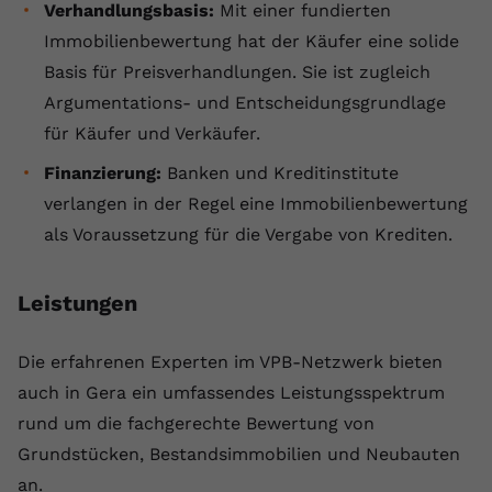
Verhandlungsbasis:
Mit einer fundierten
Anbieter
youtube.com
Immobilienbewertung hat der Käufer eine solide
Basis für Preisverhandlungen. Sie ist zugleich
Laufzeit
2 Jahre
Argumentations- und Entscheidungsgrundlage
YouTube setzt dieses Cookie über
für Käufer und Verkäufer.
Zweck
eingebettete YouTube-Videos und
registriert anonyme statistische Daten.
Finanzierung:
Banken und Kreditinstitute
verlangen in der Regel eine Immobilienbewertung
als Voraussetzung für die Vergabe von Krediten.
Name
yt-remote-device-id
Anbieter
Youtube.com
Leistungen
Laufzeit
Session
Die erfahrenen Experten im VPB-Netzwerk bieten
YouTube setzt diesen Cookie, um die
auch in Gera ein umfassendes Leistungsspektrum
Videopräferenzen des Benutzers zu
Zweck
rund um die fachgerechte Bewertung von
speichern, der eingebettete YouTube-
Grundstücken, Bestandsimmobilien und Neubauten
Videos verwendet.
an.