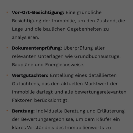
Name
yt.innertube::requests
Vor-Ort-Besichtigung:
Eine gründliche
Besichtigung der Immobilie, um den Zustand, die
Anbieter
youtube.com
Lage und die baulichen Gegebenheiten zu
Laufzeit
Session
analysieren.
Dieser von YouTube gesetzte Cookie
Dokumentenprüfung:
Überprüfung aller
registriert eine eindeutige ID, um
relevanten Unterlagen wie Grundbuchauszüge,
Zweck
Daten darüber zu speichern, welche
Baupläne und Energieausweise.
Videos von YouTube der Nutzer
gesehen hat.
Wertgutachten:
Erstellung eines detaillierten
Gutachtens, das den aktuellen Marktwert der
Immobilie darlegt und alle bewertungsrelevanten
Name
yt.innertube::nextId
Faktoren berücksichtigt.
Anbieter
Youtube.com
Beratung:
Individuelle Beratung und Erläuterung
Laufzeit
Session
der Bewertungsergebnisse, um dem Käufer ein
klares Verständnis des Immobilienwerts zu
Dieser von YouTube gesetzte Cookie