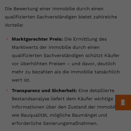
Laufzeit
1 Jahr
Name
Cookie-Informationen anzeigen
_gcl au
Zweck
wiederzuerkennen und statistische
Die Bewertung einer Immobilie durch einen
Informationen zur Nutzung der
Dieser Wert speichert Ihre Consent-
Anbieter
Google Ads
qualifizierten Sachverständigen bietet zahlreiche
Externe Inhalte
Website zu erfassen.
Einstellungen. Unter anderem eine
Vorteile:
Wir verwenden auf unserer Website externe Inhalte,
zufällig generierte ID, für die
Laufzeit
90 Tage
um Ihnen zusätzliche Informationen anzubieten.
Zweck
historische Speicherung Ihrer
Marktgerechter Preis:
Die Ermittlung des
vorgenommen Einstellungen, falls der
Wird von Google Ads für das
Name
Cookie-Informationen anzeigen
vuid
Webseiten-Betreiber dies eingestellt
Conversion-Tracking verwendet, um
Marktwerts der Immobilie durch einen
Zweck
hat.
Werbeklicks der Nutzung auf unserer
qualifizierten Sachverständigen schützt Käufer
Anbieter
vimeo.com
Website zuzuordnen.
vor überhöhten Preisen – und davor, deutlich
Laufzeit
2 Jahre
Name
fe_typo_user
mehr zu bezahlen als die Immobilie tatsächlich
wert ist.
Vimeo installiert dieses Cookie, um
Anbieter
VPB.de
Tracking-Informationen zu sammeln,
Transparenz und Sicherheit:
Eine detaillierte
Zweck
indem es eine eindeutige ID zum
Laufzeit
Session
Bestandsanalyse liefert dem Käufer wichtige
Einbetten von Videos auf der Website
M
Informationen über den Zustand der Immobilie,
setzt.
Dieses Cookie wird verwendet, um die
wie Bauqualität, mögliche Baumängel und
Zweck
Speicherung von
Benutzereinstellungen zu ermöglichen.
erforderliche Sanierungsmaßnahmen.
Name
CONSENT