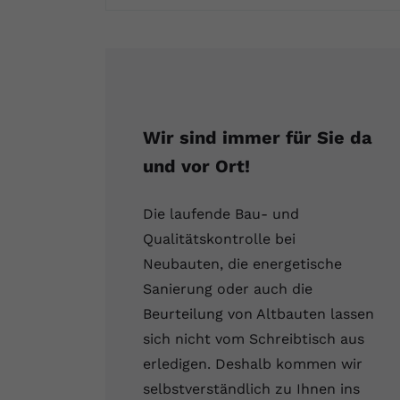
Fertighaus oder Massivhaus
Baumängel
Bauschäden
Barrierefrei wohnen
Vorteile und Kosten
Bauen und Wohnen in Deutschland
Hochwasserschutz
Bauabnahme
Schadstoffe
Kostenloses Informationsmaterial
Baufinanzierung Beratung
Baukosten
Altbau & Sanierung
Noch Fragen?
Wir sind immer für Sie da
Gutachter für Schimmel
und vor Ort!
Blower Door Test
Die laufende Bau- und
Qualitätskontrolle bei
Thermografie
Neubauten, die energetische
Sanierung oder auch die
Dachausbau
Beurteilung von Altbauten lassen
sich nicht vom Schreibtisch aus
erledigen. Deshalb kommen wir
selbstverständlich zu Ihnen ins