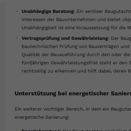
YouTube setzt dieses Cookie über
Zweck
eingebettete YouTube-Videos und registriert
Unabhängige Beratung
: Ein seriöser Baugutach
anonyme statistische Daten.
Interessen der Bauunternehmen und bietet objek
Unabhängigkeit ist eine Voraussetzung für die 
Name
yt-remote-device-id
Vertragsprüfung und Gewährleistung
: Der Bau
Anbieter
Youtube.com
bautechnischen Prüfung von Bauverträgen und ü
Qualität der Bauausführung durch den oder di
Laufzeit
Session
fünfjährigen Gewährleistungsfrist steht er den
rechtzeitig zu erkennen und hilft dabei, deren 
YouTube setzt diesen Cookie, um die
Videopräferenzen des Benutzers zu
Zweck
speichern, der eingebettete YouTube-Videos
verwendet.
Unterstützung bei energetischer Sanier
Ein weiterer wichtiger Bereich, in dem ein Baugutac
Name
yt.innertube::requests
energetische Sanierung:
Anbieter
youtube.com