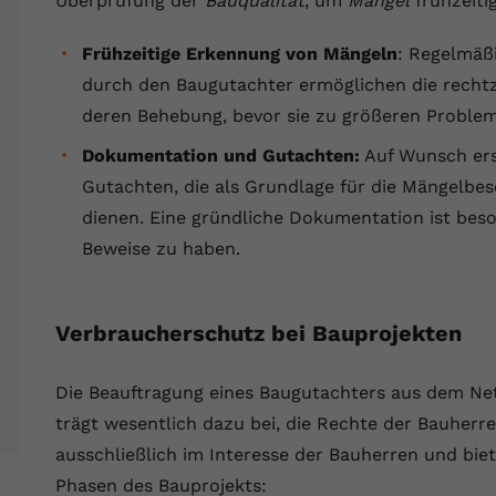
Überprüfung der
Bauqualität
, um
Mängel
frühzeiti
Wir verwenden auf unserer Website externe Inhalte, um Ihnen
generierte ID, für die historische
Laufzeit
90 Tage
Zweck
zusätzliche Informationen anzubieten.
Speicherung Ihrer vorgenommen
Frühzeitige Erkennung von Mängeln
: Regelmäß
Einstellungen, falls der Webseiten-Betreiber
Wird von Google Ads für das Conversion-
Name
Cookie-Informationen anzeigen
vuid
dies eingestellt hat.
Zweck
Tracking verwendet, um Werbeklicks der
durch den Baugutachter ermöglichen die rechtz
Nutzung auf unserer Website zuzuordnen.
deren Behebung, bevor sie zu größeren Problem
Anbieter
vimeo.com
Name
fe_typo_user
Dokumentation und Gutachten:
Auf Wunsch erst
Laufzeit
2 Jahre
Gutachten, die als Grundlage für die Mängelbes
Anbieter
VPB.de
Vimeo installiert dieses Cookie, um
dienen. Eine gründliche Dokumentation ist beson
Tracking-Informationen zu sammeln, indem
Laufzeit
Session
Beweise zu haben.
Zweck
es eine eindeutige ID zum Einbetten von
Videos auf der Website setzt.
Dieses Cookie wird verwendet, um die
Zweck
Speicherung von Benutzereinstellungen zu
Verbraucherschutz bei Bauprojekten
ermöglichen.
Name
CONSENT
Die Beauftragung eines Baugutachters aus dem Ne
Anbieter
youtube.com
trägt wesentlich dazu bei, die Rechte der Bauherr
ausschließlich im Interesse der Bauherren und bie
Laufzeit
2 Jahre
Phasen des Bauprojekts: