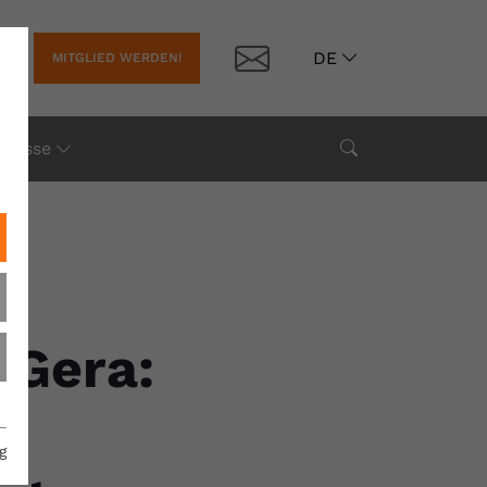
Kontakt
DE
MITGLIED WERDEN!
Suche
Presse
 Gera:
g