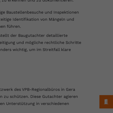
g zu erkennen und zu dokumentieren:
ige Baustellenbesuche und Inspektionen
eitige Identifikation von Mängeln und
en führen.
ellt der Baugutachter detaillierte
eitigung und mögliche rechtliche Schritte
ders wichtig, um im Streitfall klare
tzwerk des VPB-Regionalbüros in Gera
en zu schützen. Diese Gutachter agieren
M
ten Unterstützung in verschiedenen