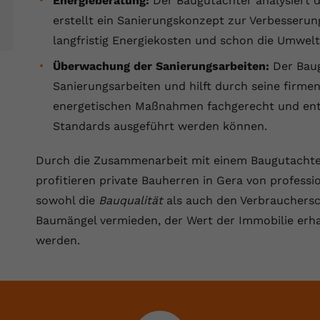
Energieberatung:
Der Baugutachter analysiert 
Laufzeit
Session
erstellt ein Sanierungskonzept zur Verbesserung
Dieser von YouTube gesetzte Cookie
langfristig Energiekosten und schon die Umwelt
registriert eine eindeutige ID, um Daten
Zweck
Überwachung der Sanierungsarbeiten:
Der Baug
darüber zu speichern, welche Videos von
YouTube der Nutzer gesehen hat.
Sanierungsarbeiten und hilft durch seine firmen
energetischen Maßnahmen fachgerecht und ents
Standards ausgeführt werden können.
Name
yt.innertube::nextId
Durch die Zusammenarbeit mit einem Baugutachte
Anbieter
Youtube.com
profitieren private Bauherren in Gera von profess
Laufzeit
Session
sowohl die
Bauqualität
als auch den Verbrauchersc
Baumängel vermieden, der Wert der Immobilie erhal
Dieser von YouTube gesetzte Cookie
registriert eine eindeutige ID, um Daten
werden.
Zweck
darüber zu speichern, welche Videos von
YouTube der Nutzer gesehen hat.
Name
yt-remote-connected-devices