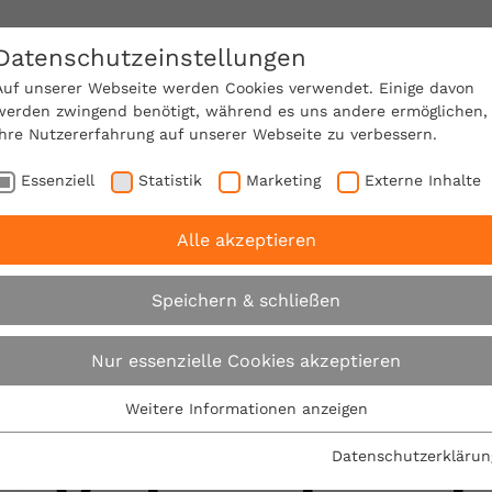
Datenschutzeinstellungen
SACHVERSTÄNDIGE FINDEN!
Auf unserer Webseite werden Cookies verwendet. Einige davon
werden zwingend benötigt, während es uns andere ermöglichen,
Ihre Nutzererfahrung auf unserer Webseite zu verbessern.
e Mitgliedschaft
Über den VPB
Karriere
Essenziell
Statistik
Marketing
Externe Inhalte
Alle akzeptieren
ugutachter Gera
Speichern & schließen
Baugutachter in
Nur essenzielle Cookies akzeptieren
Weitere Informationen anzeigen
Baumängel und
Essenziell
Essenzielle Cookies werden für grundlegende Funktionen der
Datenschutzerklärun
Webseite benötigt. Dadurch ist gewährleistet, dass die