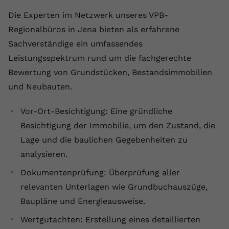
Die Experten im Netzwerk unseres VPB-
Name
yt.innertube::requests
Regionalbüros in Jena bieten als erfahrene
Anbieter
youtube.com
Sachverständige ein umfassendes
Leistungsspektrum rund um die fachgerechte
Laufzeit
Session
Bewertung von Grundstücken, Bestandsimmobilien
Dieser von YouTube gesetzte Cookie
und Neubauten.
registriert eine eindeutige ID, um
Zweck
Daten darüber zu speichern, welche
Vor-Ort-Besichtigung: Eine gründliche
Videos von YouTube der Nutzer
Besichtigung der Immobilie, um den Zustand, die
gesehen hat.
Lage und die baulichen Gegebenheiten zu
analysieren.
Name
yt.innertube::nextId
Dokumentenprüfung: Überprüfung aller
Anbieter
Youtube.com
relevanten Unterlagen wie Grundbuchauszüge,
Baupläne und Energieausweise.
Laufzeit
Session
Wertgutachten: Erstellung eines detaillierten
Dieser von YouTube gesetzte Cookie