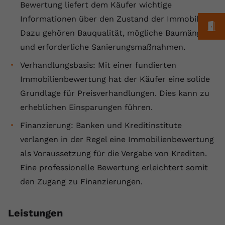
Bewertung liefert dem Käufer wichtige
Anbieter
youtube.com
Informationen über den Zustand der Immobilie.
M
Dazu gehören Bauqualität, mögliche Baumängel
Laufzeit
2 Jahre
und erforderliche Sanierungsmaßnahmen.
YouTube setzt dieses Cookie über
Verhandlungsbasis: Mit einer fundierten
Zweck
eingebettete YouTube-Videos und
registriert anonyme statistische Daten.
Immobilienbewertung hat der Käufer eine solide
Grundlage für Preisverhandlungen. Dies kann zu
erheblichen Einsparungen führen.
Name
yt-remote-device-id
Finanzierung: Banken und Kreditinstitute
Anbieter
Youtube.com
verlangen in der Regel eine Immobilienbewertung
als Voraussetzung für die Vergabe von Krediten.
Laufzeit
Session
Eine professionelle Bewertung erleichtert somit
YouTube setzt diesen Cookie, um die
den Zugang zu Finanzierungen.
Videopräferenzen des Benutzers zu
Zweck
speichern, der eingebettete YouTube-
Videos verwendet.
Leistungen