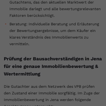
Gutachtens, das den aktuellen Marktwert der
registriert eine eindeutige ID, um
Immobilie darlegt und alle bewertungsrelevanten
Zweck
Daten darüber zu speichern, welche
Videos von YouTube der Nutzer
Faktoren berücksichtigt.
gesehen hat.
Beratung: Individuelle Beratung und Erläuterung
der Bewertungsergebnisse, um dem Käufer ein
Name
yt-remote-connected-devices
klares Verständnis des Immobilienwerts zu
vermitteln.
Anbieter
Youtube.com
Laufzeit
Session
Prüfung der Bausachverständigen in Jena
YouTube setzt diesen Cookie, um die
für eine genaue Immobilienbewertung &
Videopräferenzen des Nutzers zu
Zweck
Wertermittlung
speichern, der eingebettete YouTube-
Videos verwendet.
Die Gutachter aus dem Netzwerk des VPB prüfen
den Zustand einer Immobilie sorgfältig. Im Zuge der
Immobilienbewertung in Jena werden folgende