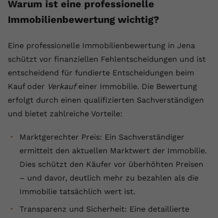
Warum ist eine professionelle
Laufzeit
1 Jahr
Name
Cookie-Informationen anzeigen
_gcl au
Zweck
wiederzuerkennen und statistische
Immobilienbewertung wichtig?
Informationen zur Nutzung der
Dieser Wert speichert Ihre Consent-
Anbieter
Google Ads
Externe Inhalte
Website zu erfassen.
Einstellungen. Unter anderem eine
Wir verwenden auf unserer Website externe Inhalte,
zufällig generierte ID, für die
Eine professionelle Immobilienbewertung in Jena
Laufzeit
90 Tage
um Ihnen zusätzliche Informationen anzubieten.
Zweck
historische Speicherung Ihrer
schützt vor finanziellen Fehlentscheidungen und ist
vorgenommen Einstellungen, falls der
Wird von Google Ads für das
entscheidend für fundierte Entscheidungen beim
Name
Cookie-Informationen anzeigen
vuid
Webseiten-Betreiber dies eingestellt
Conversion-Tracking verwendet, um
Zweck
Kauf oder
Verkauf
einer Immobilie. Die Bewertung
hat.
Werbeklicks der Nutzung auf unserer
Anbieter
vimeo.com
Website zuzuordnen.
erfolgt durch einen qualifizierten Sachverständigen
und bietet zahlreiche Vorteile:
Laufzeit
2 Jahre
Name
fe_typo_user
Vimeo installiert dieses Cookie, um
Marktgerechter Preis: Ein Sachverständiger
Anbieter
VPB.de
Tracking-Informationen zu sammeln,
ermittelt den aktuellen Marktwert der Immobilie.
Zweck
indem es eine eindeutige ID zum
Laufzeit
Session
Dies schützt den Käufer vor überhöhten Preisen
Einbetten von Videos auf der Website
– und davor, deutlich mehr zu bezahlen als die
setzt.
Dieses Cookie wird verwendet, um die
Immobilie tatsächlich wert ist.
Zweck
Speicherung von
Benutzereinstellungen zu ermöglichen.
Transparenz und Sicherheit: Eine detaillierte
Name
CONSENT