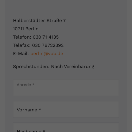
Halberstädter Straße 7
10711 Berlin
Telefon: 030 7114135
Telefax: 030 76722392
E-Mail:
berlin@vpb.de
Sprechstunden: Nach Vereinbarung
Leaflet
|
Map data ©
OpenStreetMap
contributors
×
Anrede
*
Halberstädter Straße 7, 10711 Berlin, Deutschland
Vorname
*
Nachname
*