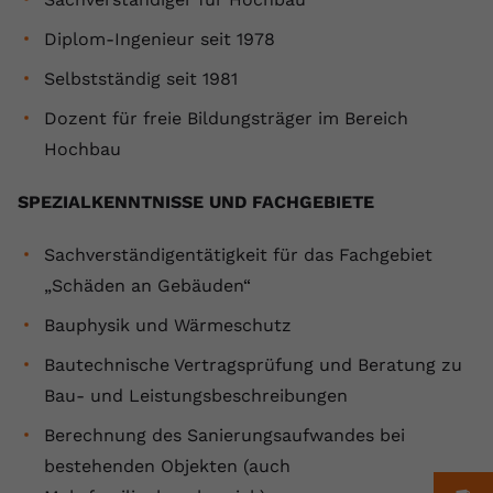
Name
yt.innertube::requests
Diplom-Ingenieur seit 1978
Selbstständig seit 1981
Anbieter
youtube.com
Dozent für freie Bildungsträger im Bereich
Laufzeit
Session
Hochbau
Dieser von YouTube gesetzte Cookie
registriert eine eindeutige ID, um
SPEZIALKENNTNISSE UND FACHGEBIETE
Zweck
Daten darüber zu speichern, welche
Videos von YouTube der Nutzer
Sachverständigentätigkeit für das Fachgebiet
gesehen hat.
„Schäden an Gebäuden“
Bauphysik und Wärmeschutz
Name
yt.innertube::nextId
Bautechnische Vertragsprüfung und Beratung zu
Anbieter
Youtube.com
Bau- und Leistungsbeschreibungen
Berechnung des Sanierungsaufwandes bei
Laufzeit
Session
bestehenden Objekten (auch
Dieser von YouTube gesetzte Cookie