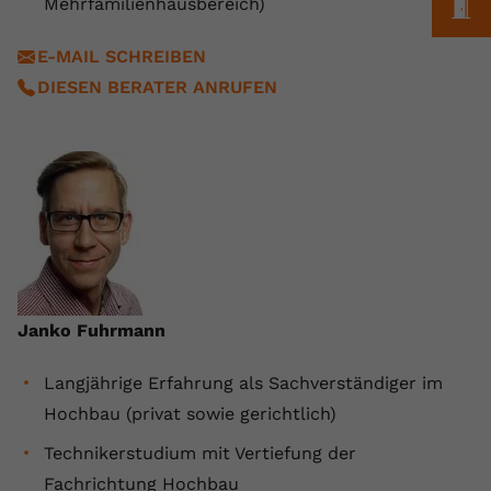
Mehrfamilienhausbereich)
M
registriert eine eindeutige ID, um
Zweck
Daten darüber zu speichern, welche
E-MAIL SCHREIBEN
Videos von YouTube der Nutzer
DIESEN BERATER ANRUFEN
gesehen hat.
Name
yt-remote-connected-devices
Anbieter
Youtube.com
Laufzeit
Session
YouTube setzt diesen Cookie, um die
Videopräferenzen des Nutzers zu
Janko Fuhrmann
Zweck
speichern, der eingebettete YouTube-
Videos verwendet.
Langjährige Erfahrung als Sachverständiger im
Hochbau (privat sowie gerichtlich)
Technikerstudium mit Vertiefung der
Fachrichtung Hochbau