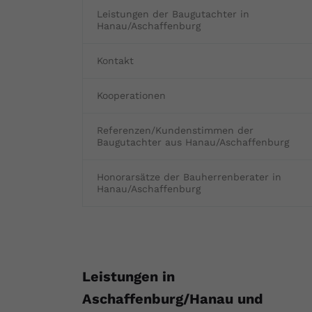
Leistungen der Baugutachter in
Fertighaus oder Massivhaus
Baumängel
Bauschäden
Barrierefrei wohnen
Vorteile und Kosten
Bauen und Wohnen in Deutschland
Hanau/Aschaffenburg
Hochwasserschutz
Bauabnahme
Schadstoffe
Kostenloses Informationsmaterial
Kontakt
Baufinanzierung Beratung
Baukosten
Altbau & Sanierung
Noch Fragen?
Kooperationen
Gutachter für Schimmel
Referenzen/Kundenstimmen der
Baugutachter aus Hanau/Aschaffenburg
Blower Door Test
Honorarsätze der Bauherrenberater in
Hanau/Aschaffenburg
Thermografie
Dachausbau
Leistungen in
Aschaffenburg/Hanau und