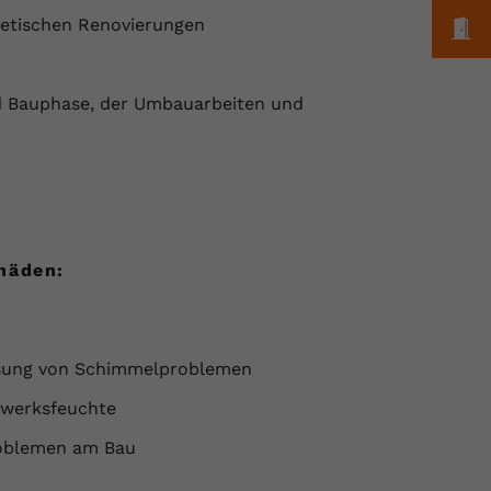
etischen Renovierungen
M
d Bauphase, der Umbauarbeiten und
häden:
ösung von Schimmelproblemen
uwerksfeuchte
roblemen am Bau