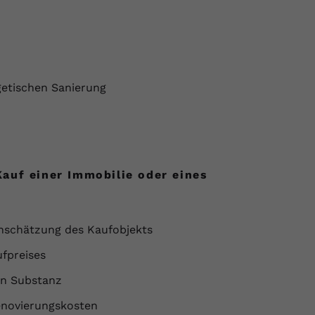
getischen Sanierung
auf einer Immobilie oder eines
nschätzung des Kaufobjekts
fpreises
en Substanz
enovierungskosten