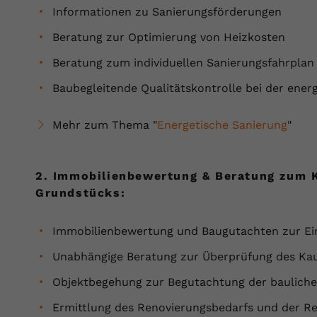
Laufzeit
Session
Informationen zu Sanierungsförderungen
Beratung zur Optimierung von Heizkosten
Dieser von YouTube gesetzte Cookie
registriert eine eindeutige ID, um Daten
Zweck
Beratung zum individuellen Sanierungsfahrplan
darüber zu speichern, welche Videos von
YouTube der Nutzer gesehen hat.
Baubegleitende Qualitätskontrolle bei der ener
Mehr zum Thema "
Energetische Sanierung
"
Name
yt.innertube::nextId
Anbieter
Youtube.com
2. Immobilienbewertung & Beratung zum K
Laufzeit
Session
Grundstücks:
Dieser von YouTube gesetzte Cookie
Immobilienbewertung und Baugutachten zur Ei
registriert eine eindeutige ID, um Daten
Zweck
darüber zu speichern, welche Videos von
Unabhängige Beratung zur Überprüfung des Kau
YouTube der Nutzer gesehen hat.
Objektbegehung zur Begutachtung der baulich
Ermittlung des Renovierungsbedarfs und der R
Name
yt-remote-connected-devices