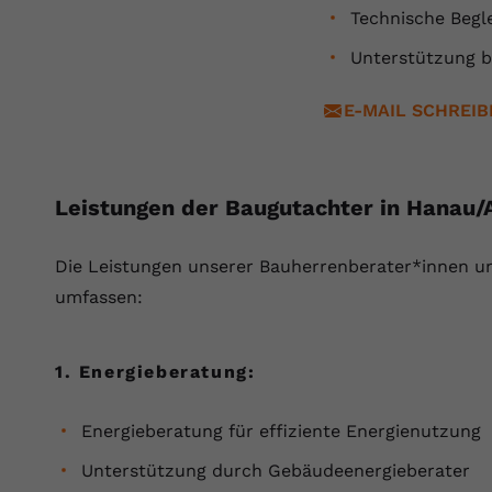
YouTube setzt dieses Cookie über
Technische Begl
Zweck
eingebettete YouTube-Videos und registriert
anonyme statistische Daten.
Unterstützung b
E-MAIL SCHREI
Name
yt-remote-device-id
Anbieter
Youtube.com
Leistungen der Baugutachter in Hanau/
Laufzeit
Session
Die ⁠Leistungen unserer Bauherrenberater*innen 
YouTube setzt diesen Cookie, um die
Videopräferenzen des Benutzers zu
umfassen:
Zweck
speichern, der eingebettete YouTube-Videos
verwendet.
1. Energieberatung:
Name
yt.innertube::requests
Energieberatung für effiziente Energienutzung
Anbieter
youtube.com
Unterstützung durch Gebäudeenergieberater