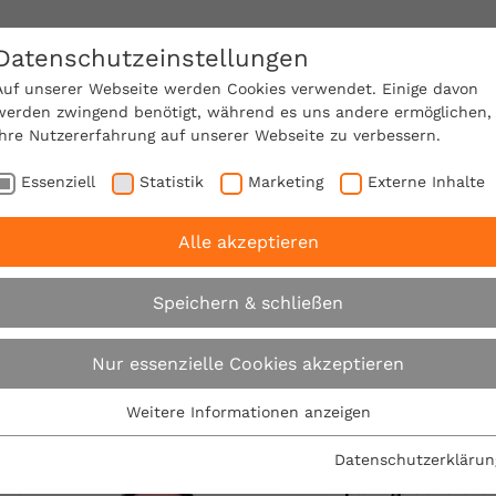
Datenschutzeinstellungen
SACHVERSTÄNDIGE FINDEN!
Auf unserer Webseite werden Cookies verwendet. Einige davon
werden zwingend benötigt, während es uns andere ermöglichen,
Ihre Nutzererfahrung auf unserer Webseite zu verbessern.
e Mitgliedschaft
Über den VPB
Karriere
Essenziell
Statistik
Marketing
Externe Inhalte
Alle akzeptieren
Speichern & schließen
Bausachverständiger in Ha
Nur essenzielle Cookies akzeptieren
VPB Regionalbüro
Weitere Informationen anzeigen
Essenziell
Essenzielle Cookies werden für grundlegende Funktionen der
Datenschutzerklärun
Webseite benötigt. Dadurch ist gewährleistet, dass die
Dipl.-Ing. Jens Gie