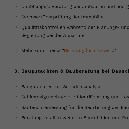
Unabhängige Beratung bei Umbauten und energ
Anbieter
Youtube.com
Sachwertüberprüfung der Immobilie
Laufzeit
Session
Qualitätskontrollen während der Planungs- un
Begleitung bei der Abnahme
YouTube setzt diesen Cookie, um die
Zweck
Videopräferenzen des Nutzers zu speichern,
der eingebettete YouTube-Videos verwendet.
Mehr zum Thema "
Beratung beim Erwerb
"
3. Baugutachten & Bauberatung bei Bausc
Baugutachten zur Schadensanalyse
Schimmelgutachten zur Identifizierung und L
Baufeuchtemessung für die Beurteilung der Ba
Beratung zu allen weiteren Bauschäden und P