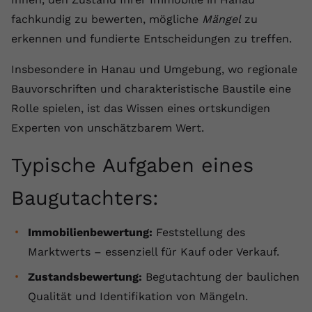
Anbieter
youtube.com
fachkundig zu bewerten, mögliche
Mängel
zu
erkennen und fundierte Entscheidungen zu treffen.
Laufzeit
2 Jahre
Insbesondere in Hanau und Umgebung, wo regionale
YouTube setzt dieses Cookie über
Bauvorschriften und charakteristische Baustile eine
Zweck
eingebettete YouTube-Videos und
Rolle spielen, ist das Wissen eines ortskundigen
registriert anonyme statistische Daten.
Experten von unschätzbarem Wert.
Name
yt-remote-device-id
Typische Aufgaben eines
Anbieter
Youtube.com
Baugutachters:
Laufzeit
Session
Immobilienbewertung:
Feststellung des
YouTube setzt diesen Cookie, um die
Marktwerts – essenziell für Kauf oder Verkauf.
Videopräferenzen des Benutzers zu
Zweck
speichern, der eingebettete YouTube-
Zustandsbewertung:
Begutachtung der baulichen
Videos verwendet.
Qualität und Identifikation von Mängeln.