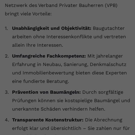
registriert eine eindeutige ID, um
Netzwerk des Verband Privater Bauherren (VPB)
Zweck
Daten darüber zu speichern, welche
bringt viele Vorteile:
Videos von YouTube der Nutzer
gesehen hat.
Unabhängigkeit und Objektivität:
Baugutachter
arbeiten ohne Interessenkonflikte und vertreten
Name
yt-remote-connected-devices
allein Ihre Interessen.
Umfangreiche Fachkompetenz:
Mit jahrelanger
Anbieter
Youtube.com
Erfahrung in Neubau, Sanierung, Denkmalschutz
Laufzeit
Session
und Immobilienbewertung bieten diese Experten
eine fundierte Beratung.
YouTube setzt diesen Cookie, um die
Videopräferenzen des Nutzers zu
Prävention von Baumängeln:
Durch sorgfältige
Zweck
speichern, der eingebettete YouTube-
Prüfungen können sie kostspielige Baumängel und
Videos verwendet.
unerkannte Schäden verhindern helfen.
Transparente Kostenstruktur:
Die Abrechnung
erfolgt klar und übersichtlich – Sie zahlen nur für