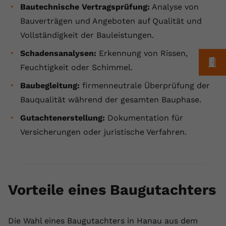
Bautechnische
Vertragsprüfung:
Analyse von
Name
yt.innertube::requests
Bauverträgen und Angeboten auf Qualität und
Vollständigkeit der Bauleistungen.
Anbieter
youtube.com
Schadensanalysen:
Erkennung von Rissen,
Laufzeit
Session
M
Feuchtigkeit oder Schimmel.
Dieser von YouTube gesetzte Cookie
Baubegleitung:
firmenneutrale Überprüfung der
registriert eine eindeutige ID, um
Bauqualität während der gesamten Bauphase.
Zweck
Daten darüber zu speichern, welche
Videos von YouTube der Nutzer
Gutachtenerstellung:
Dokumentation für
gesehen hat.
Versicherungen oder juristische Verfahren.
Name
yt.innertube::nextId
Anbieter
Youtube.com
Vorteile eines Baugutachters
Laufzeit
Session
Die Wahl eines Baugutachters in Hanau aus dem
Dieser von YouTube gesetzte Cookie