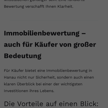
Bewertung verschafft Ihnen Klarheit.
Name
yt.innertube::requests
Anbieter
youtube.com
Laufzeit
Session
Immobilienbewertung –
Dieser von YouTube gesetzte Cookie
auch für Käufer von großer
registriert eine eindeutige ID, um
Zweck
Daten darüber zu speichern, welche
Bedeutung
Videos von YouTube der Nutzer
gesehen hat.
Für Käufer bietet eine Immobilienbewertung in
Name
yt.innertube::nextId
Hanau nicht nur Sicherheit, sondern auch einen
klaren Überblick bei einer der wichtigsten
Anbieter
Youtube.com
Investitionen ihres Lebens.
Laufzeit
Session
Die Vorteile auf einen Blick:
Dieser von YouTube gesetzte Cookie