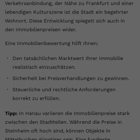
Verkehrsanbindung, der Nähe zu Frankfurt und einer
Anbieter
youtube.com
lebendigen Kulturszene ist die Stadt ein begehrter
Wohnort. Diese Entwicklung spiegelt sich auch in
Laufzeit
2 Jahre
den Immobilienpreisen wider.
YouTube setzt dieses Cookie über
Zweck
eingebettete YouTube-Videos und
Eine Immobilienbewertung hilft Ihnen:
registriert anonyme statistische Daten.
Den tatsächlichen Marktwert Ihrer Immobilie
realistisch einzuschätzen.
Name
yt-remote-device-id
Sicherheit bei Preisverhandlungen zu gewinnen.
Anbieter
Youtube.com
Steuerliche und rechtliche Anforderungen
Laufzeit
Session
korrekt zu erfüllen.
YouTube setzt diesen Cookie, um die
Tipp:
In Hanau variieren die Immobilienpreise stark
Videopräferenzen des Benutzers zu
Zweck
zwischen den Stadtteilen. Während die Preise in
speichern, der eingebettete YouTube-
Videos verwendet.
Steinheim oft hoch sind, können Objekte in
Mittelbuchen günstiger sein. Eine fundierte