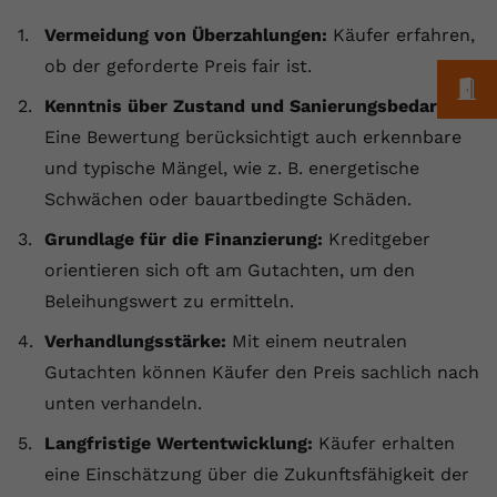
registriert eine eindeutige ID, um
Vermeidung von Überzahlungen:
Käufer erfahren,
Zweck
Daten darüber zu speichern, welche
ob der geforderte Preis fair ist.
Videos von YouTube der Nutzer
M
gesehen hat.
Kenntnis über Zustand und Sanierungsbedarf:
Eine Bewertung berücksichtigt auch erkennbare
Name
yt-remote-connected-devices
und typische Mängel, wie z. B. energetische
Schwächen oder bauartbedingte Schäden.
Anbieter
Youtube.com
Grundlage für die Finanzierung:
Kreditgeber
Laufzeit
Session
orientieren sich oft am Gutachten, um den
Beleihungswert zu ermitteln.
YouTube setzt diesen Cookie, um die
Videopräferenzen des Nutzers zu
Verhandlungsstärke:
Zweck
Mit einem neutralen
speichern, der eingebettete YouTube-
Gutachten können Käufer den Preis sachlich nach
Videos verwendet.
unten verhandeln.
Langfristige Wertentwicklung:
Käufer erhalten
eine Einschätzung über die Zukunftsfähigkeit der