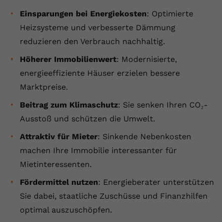
Anbieter
youtube.com
Einsparungen bei Energiekosten
: Optimierte
Heizsysteme und verbesserte Dämmung
Laufzeit
2 Jahre
reduzieren den Verbrauch nachhaltig.
YouTube setzt dieses Cookie über
Höherer Immobilienwert
: Modernisierte,
Zweck
eingebettete YouTube-Videos und
energieeffiziente Häuser erzielen bessere
registriert anonyme statistische Daten.
Marktpreise.
Beitrag zum Klimaschutz
: Sie senken Ihren CO₂-
Name
yt-remote-device-id
Ausstoß und schützen die Umwelt.
Anbieter
Youtube.com
Attraktiv für Mieter
: Sinkende Nebenkosten
machen Ihre Immobilie interessanter für
Laufzeit
Session
Mietinteressenten.
YouTube setzt diesen Cookie, um die
Fördermittel nutzen
: Energieberater unterstützen
Videopräferenzen des Benutzers zu
Zweck
speichern, der eingebettete YouTube-
Sie dabei, staatliche Zuschüsse und Finanzhilfen
Videos verwendet.
optimal auszuschöpfen.