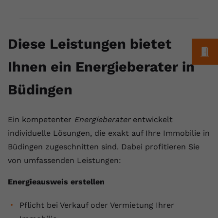
Name
yt.innertube::requests
Anbieter
youtube.com
Diese Leistungen bietet
M
Laufzeit
Session
Ihnen ein Energieberater in
Dieser von YouTube gesetzte Cookie
Büdingen
registriert eine eindeutige ID, um
Zweck
Daten darüber zu speichern, welche
Videos von YouTube der Nutzer
Ein kompetenter
Energieberater
entwickelt
gesehen hat.
individuelle Lösungen, die exakt auf Ihre Immobilie in
Büdingen zugeschnitten sind. Dabei profitieren Sie
Name
yt.innertube::nextId
von umfassenden Leistungen:
Anbieter
Youtube.com
Energieausweis erstellen
Laufzeit
Session
Pflicht bei Verkauf oder Vermietung Ihrer
Dieser von YouTube gesetzte Cookie