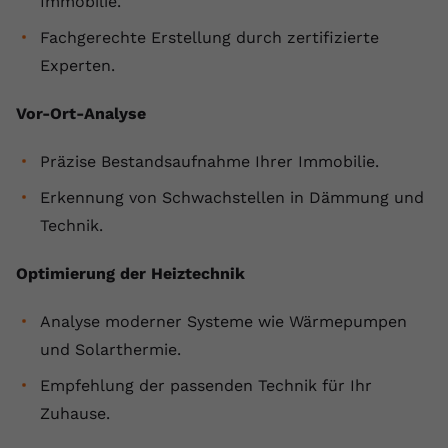
Immobilie.
registriert eine eindeutige ID, um
Fachgerechte Erstellung durch zertifizierte
Zweck
Daten darüber zu speichern, welche
Videos von YouTube der Nutzer
Experten.
gesehen hat.
Vor-Ort-Analyse
Name
yt-remote-connected-devices
Präzise Bestandsaufnahme Ihrer Immobilie.
Anbieter
Youtube.com
Erkennung von Schwachstellen in Dämmung und
Technik.
Laufzeit
Session
Optimierung der Heiztechnik
YouTube setzt diesen Cookie, um die
Videopräferenzen des Nutzers zu
Zweck
speichern, der eingebettete YouTube-
Analyse moderner Systeme wie Wärmepumpen
Videos verwendet.
und Solarthermie.
Empfehlung der passenden Technik für Ihr
Zuhause.