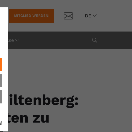
Kontakt
DE
MITGLIED WERDEN!
Suche
Presse
Miltenberg:
sten zu
g