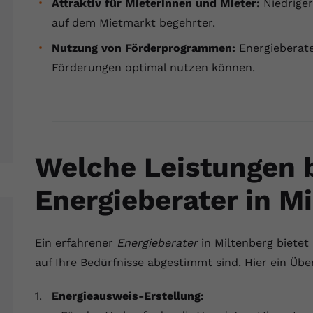
Attraktiv für Mieterinnen und Mieter:
Niedrige
YouTube setzt dieses Cookie über
Zweck
eingebettete YouTube-Videos und registriert
auf dem Mietmarkt begehrter.
anonyme statistische Daten.
Nutzung von Förderprogrammen:
Energieberate
Förderungen optimal nutzen können.
Name
yt-remote-device-id
Anbieter
Youtube.com
Laufzeit
Session
Welche Leistungen b
YouTube setzt diesen Cookie, um die
Videopräferenzen des Benutzers zu
Energieberater in M
Zweck
speichern, der eingebettete YouTube-Videos
verwendet.
Ein erfahrener
Energieberater
in Miltenberg biete
Name
yt.innertube::requests
auf Ihre Bedürfnisse abgestimmt sind. Hier ein Über
Anbieter
youtube.com
Energieausweis-Erstellung: