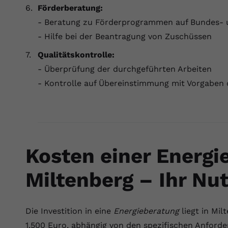
Förderberatung:
Anbieter
Youtube.com
- Beratung zu Förderprogrammen auf Bundes-
- Hilfe bei der Beantragung von Zuschüssen
Laufzeit
Session
Qualitätskontrolle:
YouTube setzt diesen Cookie, um die
- Überprüfung der durchgeführten Arbeiten
Zweck
Videopräferenzen des Nutzers zu speichern,
- Kontrolle auf Übereinstimmung mit Vorgaben
der eingebettete YouTube-Videos verwendet.
Kosten einer Energi
Miltenberg – Ihr Nu
Die Investition in eine
Energieberatung
liegt in Mi
1.500 Euro, abhängig von den spezifischen Anforde