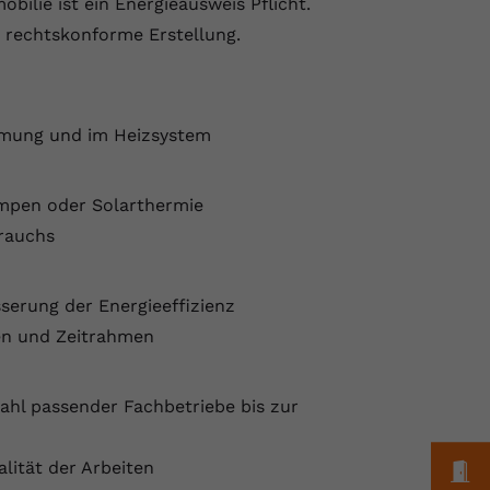
bilie ist ein Energieausweis Pflicht.
d rechtskonforme Erstellung.
ämmung und im Heizsystem
mpen oder Solarthermie
rauchs
sserung der Energieeffizienz
en und Zeitrahmen
ahl passender Fachbetriebe bis zur
M
lität der Arbeiten