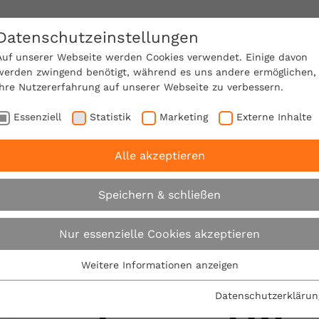
Datenschutzeinstellungen
SACHVERSTÄNDIGE FINDEN!
Auf unserer Webseite werden Cookies verwendet. Einige davon
werden zwingend benötigt, während es uns andere ermöglichen,
Ihre Nutzererfahrung auf unserer Webseite zu verbessern.
e Mitgliedschaft
Über den VPB
Karriere
Essenziell
Statistik
Marketing
Externe Inhalte
Alle akzeptieren
nergieberater Miltenberg
Speichern & schließen
Energieberater 
Nur essenzielle Cookies akzeptieren
Weitere Informationen anzeigen
Ihre Chance, Ko
Essenziell
Essenzielle Cookies werden für grundlegende Funktionen der
Datenschutzerklärun
Webseite benötigt. Dadurch ist gewährleistet, dass die