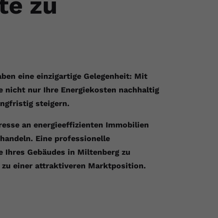
te zu
en eine einzigartige Gelegenheit: Mit
 nicht nur Ihre Energiekosten nachhaltig
gfristig steigern.
esse an energieeffizienten Immobilien
handeln. Eine professionelle
e Ihres Gebäudes in Miltenberg zu
zu einer attraktiveren Marktposition.