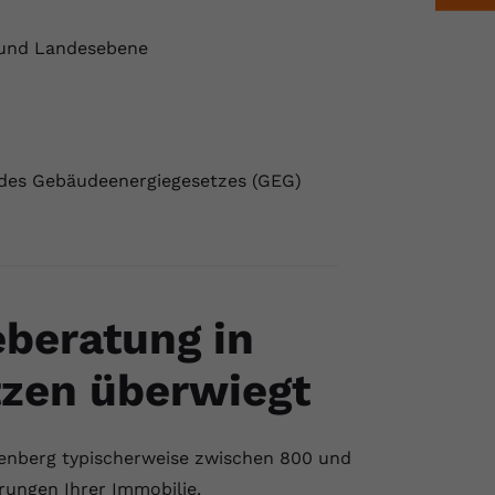
 und Landesebene
 des Gebäudeenergiegesetzes (GEG)
eberatung in
tzen überwiegt
ltenberg typischerweise zwischen 800 und
rungen Ihrer Immobilie.