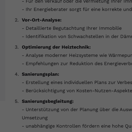
- Für den Verkauf oder die Vermietung Ihrer Immo
Laufzeit
Session
- Ihr Energieberater sorgt für eine korrekte un
Dieser von YouTube gesetzte Cookie
Vor-Ort-Analyse:
registriert eine eindeutige ID, um Daten
Zweck
- Detaillierte Begutachtung Ihrer Immobilie
darüber zu speichern, welche Videos von
YouTube der Nutzer gesehen hat.
- Identifikation von Schwachstellen in der D
Optimierung der Heiztechnik:
Name
yt.innertube::nextId
- Analyse moderner Heizsysteme wie Wärmepu
- Empfehlungen zur Reduktion des Energieverb
Anbieter
Youtube.com
Sanierungsplan:
Laufzeit
Session
- Erstellung eines individuellen Plans zur Verbe
- Berücksichtigung von Kosten-Nutzen-Aspekt
Dieser von YouTube gesetzte Cookie
registriert eine eindeutige ID, um Daten
Sanierungsbegleitung:
Zweck
darüber zu speichern, welche Videos von
- Unterstützung von der Planung über die Ausw
YouTube der Nutzer gesehen hat.
Umsetzung
- unabhängige Kontrollen fördern eine hohe Qua
Name
yt-remote-connected-devices