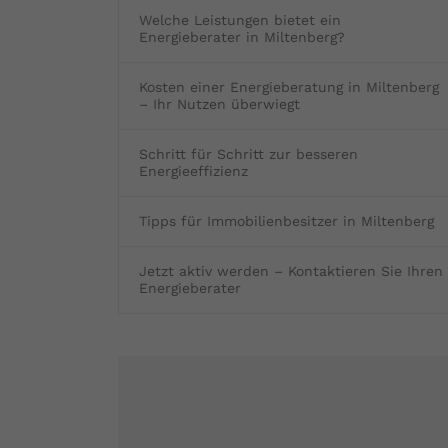
Welche Leistungen bietet ein
Fertighaus oder Massivhaus
Baumängel
Bauschäden
Barrierefrei wohnen
Vorteile und Kosten
Bauen und Wohnen in Deutschland
Energieberater in Miltenberg?
Hochwasserschutz
Bauabnahme
Schadstoffe
Kostenloses Informationsmaterial
Kosten einer Energieberatung in Miltenberg
– Ihr Nutzen überwiegt
Baufinanzierung Beratung
Baukosten
Altbau & Sanierung
Noch Fragen?
Schritt für Schritt zur besseren
Energieeffizienz
Gutachter für Schimmel
Tipps für Immobilienbesitzer in Miltenberg
Blower Door Test
Jetzt aktiv werden – Kontaktieren Sie Ihren
Thermografie
Energieberater
Dachausbau