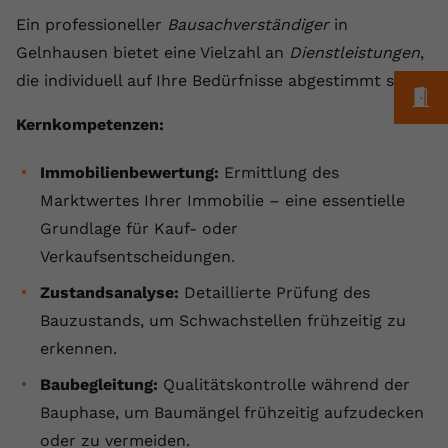
Ein professioneller
Bausachverständiger
in
Name
yt.innertube::requests
Gelnhausen bietet eine Vielzahl an
Dienstleistungen
,
Anbieter
youtube.com
die individuell auf Ihre Bedürfnisse abgestimmt sind:
M
Laufzeit
Session
Kernkompetenzen:
Dieser von YouTube gesetzte Cookie
Immobilienbewertung:
Ermittlung des
registriert eine eindeutige ID, um
Marktwertes Ihrer Immobilie – eine essentielle
Zweck
Daten darüber zu speichern, welche
Videos von YouTube der Nutzer
Grundlage für Kauf- oder
gesehen hat.
Verkaufsentscheidungen.
Zustandsanalyse:
Detaillierte Prüfung des
Name
yt.innertube::nextId
Bauzustands, um Schwachstellen frühzeitig zu
erkennen.
Anbieter
Youtube.com
Baubegleitung:
Qualitätskontrolle während der
Laufzeit
Session
Bauphase, um Baumängel frühzeitig aufzudecken
oder zu vermeiden.
Dieser von YouTube gesetzte Cookie