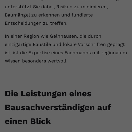
unterstützt Sie dabei, Risiken zu minimieren,
Anbieter
youtube.com
Baumängel zu erkennen und fundierte
Laufzeit
2 Jahre
Entscheidungen zu treffen.
YouTube setzt dieses Cookie über
In einer Region wie Gelnhausen, die durch
Zweck
eingebettete YouTube-Videos und
einzigartige Baustile und lokale Vorschriften geprägt
registriert anonyme statistische Daten.
ist, ist die Expertise eines Fachmanns mit regionalem
Wissen besonders wertvoll.
Name
yt-remote-device-id
Anbieter
Youtube.com
Laufzeit
Session
Die Leistungen eines
YouTube setzt diesen Cookie, um die
Bausachverständigen auf
Videopräferenzen des Benutzers zu
Zweck
speichern, der eingebettete YouTube-
einen Blick
Videos verwendet.