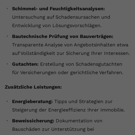
registriert eine eindeutige ID, um
Schimmel- und Feuchtigkeitsanalysen:
Zweck
Daten darüber zu speichern, welche
Untersuchung auf Schadensursachen und
Videos von YouTube der Nutzer
gesehen hat.
Entwicklung von Lösungsvorschlägen.
Bautechnische
Prüfung von Bauverträgen:
Name
yt-remote-connected-devices
Transparente Analyse von Angebotsinhalten etwa
auf Vollständigkeit zur Sicherung Ihrer Interessen.
Anbieter
Youtube.com
Gutachten:
Erstellung von Schadensgutachten
Laufzeit
Session
für Versicherungen oder gerichtliche Verfahren.
YouTube setzt diesen Cookie, um die
Zusätzliche Leistungen:
Videopräferenzen des Nutzers zu
Zweck
speichern, der eingebettete YouTube-
Energieberatung:
Tipps und Strategien zur
Videos verwendet.
Steigerung der Energieeffizienz Ihrer Immobilie.
Beweissicherung:
Dokumentation von
Bauschäden zur Unterstützung bei