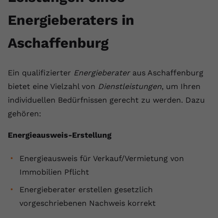
registriert eine eindeutige ID, um
Energieberaters in
Zweck
Daten darüber zu speichern, welche
Videos von YouTube der Nutzer
Aschaffenburg
gesehen hat.
Name
yt-remote-connected-devices
Ein qualifizierter
Energieberater
aus Aschaffenburg
bietet eine Vielzahl von
Dienstleistungen
, um Ihren
Anbieter
Youtube.com
individuellen Bedürfnissen gerecht zu werden. Dazu
Laufzeit
Session
gehören:
YouTube setzt diesen Cookie, um die
Energieausweis-Erstellung
Videopräferenzen des Nutzers zu
Zweck
speichern, der eingebettete YouTube-
Energieausweis für Verkauf/Vermietung von
Videos verwendet.
Immobilien Pflicht
Energieberater erstellen gesetzlich
vorgeschriebenen Nachweis korrekt