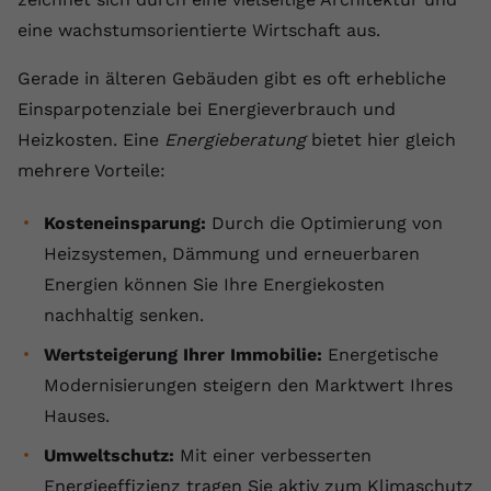
Anbieter
youtube.com
eine wachstumsorientierte Wirtschaft aus.
Laufzeit
2 Jahre
Gerade in älteren Gebäuden gibt es oft erhebliche
Einsparpotenziale bei Energieverbrauch und
YouTube setzt dieses Cookie über
Heizkosten. Eine
Energieberatung
bietet hier gleich
Zweck
eingebettete YouTube-Videos und
mehrere Vorteile:
registriert anonyme statistische Daten.
Kosteneinsparung:
Durch die Optimierung von
Name
yt-remote-device-id
Heizsystemen, Dämmung und erneuerbaren
Energien können Sie Ihre Energiekosten
Anbieter
Youtube.com
nachhaltig senken.
Laufzeit
Session
Wertsteigerung Ihrer Immobilie:
Energetische
YouTube setzt diesen Cookie, um die
Modernisierungen steigern den Marktwert Ihres
Videopräferenzen des Benutzers zu
Hauses.
Zweck
speichern, der eingebettete YouTube-
Umweltschutz:
Videos verwendet.
Mit einer verbesserten
Energieeffizienz tragen Sie aktiv zum Klimaschutz