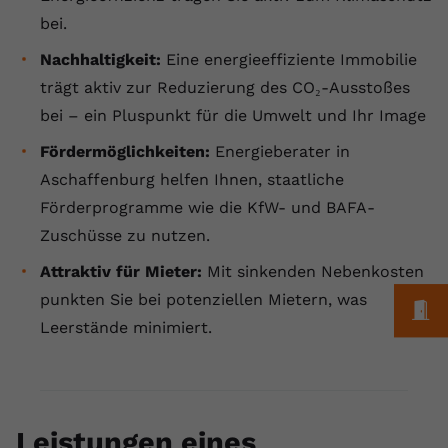
bei.
Name
yt.innertube::requests
Nachhaltigkeit:
Eine energieeffiziente Immobilie
Anbieter
youtube.com
trägt aktiv zur Reduzierung des CO₂-Ausstoßes
bei – ein Pluspunkt für die Umwelt und Ihr Image
Laufzeit
Session
Fördermöglichkeiten:
Energieberater in
Dieser von YouTube gesetzte Cookie
Aschaffenburg helfen Ihnen, staatliche
registriert eine eindeutige ID, um
Zweck
Daten darüber zu speichern, welche
Förderprogramme wie die KfW- und BAFA-
Videos von YouTube der Nutzer
Zuschüsse zu nutzen.
gesehen hat.
Attraktiv für Mieter:
Mit sinkenden Nebenkosten
punkten Sie bei potenziellen Mietern, was
M
Name
yt.innertube::nextId
Leerstände minimiert.
Anbieter
Youtube.com
Laufzeit
Session
Leistungen eines
Dieser von YouTube gesetzte Cookie