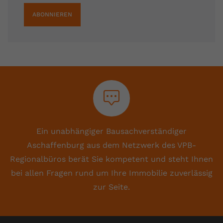
ABONNIEREN
Ein unabhängiger Bausachverständiger
Aschaffenburg aus dem Netzwerk des VPB-
Regionalbüros berät Sie kompetent und steht Ihnen
bei allen Fragen rund um Ihre Immobilie zuverlässig
zur Seite.