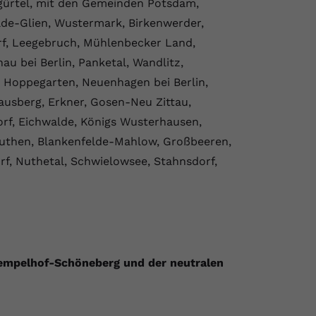
gürtel, mit den Gemeinden Potsdam,
lde-Glien, Wustermark, Birkenwerder,
f, Leegebruch, Mühlenbecker Land,
au bei Berlin, Panketal, Wandlitz,
, Hoppegarten, Neuenhagen bei Berlin,
rausberg, Erkner, Gosen-Neu Zittau,
orf, Eichwalde, Königs Wusterhausen,
euthen, Blankenfelde-Mahlow, Großbeeren,
f, Nuthetal, Schwielowsee, Stahnsdorf,
Tempelhof-Schöneberg und der neutralen