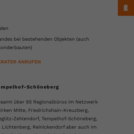
M
uden
ndes bei bestehenden Objekten (auch
Sonderbauten)
ERATER ANRUFEN
Tempelhof-Schöneberg
gesamt über 65 Regionalbüros im Netzwerk
irken Mitte, Friedrichshain-Kreuzberg,
eglitz-Zehlendorf, Tempelhof-Schöneberg,
 Lichtenberg, Reinickendorf aber auch im