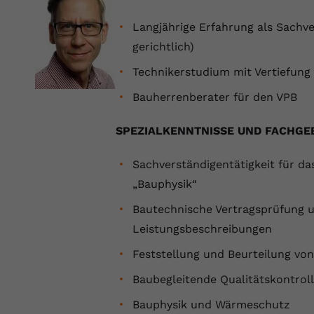
Laufzeit
Session
Langjährige Erfahrung als Sachv
Dieser von YouTube gesetzte Cookie
gerichtlich)
registriert eine eindeutige ID, um Daten
Zweck
darüber zu speichern, welche Videos von
Technikerstudium mit Vertiefun
YouTube der Nutzer gesehen hat.
Bauherrenberater für den VPB
Name
yt.innertube::nextId
SPEZIALKENNTNISSE UND FACHGE
Anbieter
Youtube.com
Sachverständigentätigkeit für d
„Bauphysik“
Laufzeit
Session
Bautechnische Vertragsprüfung 
Dieser von YouTube gesetzte Cookie
Leistungsbeschreibungen
registriert eine eindeutige ID, um Daten
Zweck
darüber zu speichern, welche Videos von
Feststellung und Beurteilung v
YouTube der Nutzer gesehen hat.
Baubegleitende Qualitätskontrol
Bauphysik und Wärmeschutz
Name
yt-remote-connected-devices