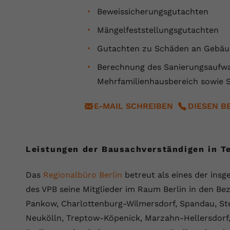
Beweissicherungsgutachten
Anbieter
Youtube.com
Mängelfeststellungsgutachten
Laufzeit
Session
Gutachten zu Schäden an Gebä
YouTube setzt diesen Cookie, um die
Berechnung des Sanierungsaufwa
Zweck
Videopräferenzen des Nutzers zu speichern,
Mehrfamilienhausbereich sowie 
der eingebettete YouTube-Videos verwendet.
E-MAIL SCHREIBEN
DIESEN B
Leistungen der Bausachverständigen in 
Das
Regionalbüro Berlin
betreut als eines der ins
des VPB seine Mitglieder im Raum Berlin in den Bez
Pankow, Charlottenburg-Wilmersdorf, Spandau, St
Neukölln, Treptow-Köpenick, Marzahn-Hellersdorf,