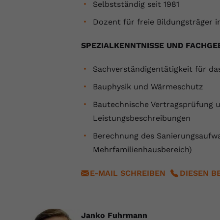
YouTube setzt dieses Cookie über
Selbstständig seit 1981
Zweck
eingebettete YouTube-Videos und registriert
Dozent für freie Bildungsträger
anonyme statistische Daten.
SPEZIALKENNTNISSE UND FACHGE
Name
yt-remote-device-id
Sachverständigentätigkeit für d
Anbieter
Youtube.com
Bauphysik und Wärmeschutz
Laufzeit
Session
Bautechnische Vertragsprüfung 
Leistungsbeschreibungen
YouTube setzt diesen Cookie, um die
Videopräferenzen des Benutzers zu
Zweck
Berechnung des Sanierungsaufwa
speichern, der eingebettete YouTube-Videos
Mehrfamilienhausbereich)
verwendet.
E-MAIL SCHREIBEN
DIESEN B
Name
yt.innertube::requests
Anbieter
youtube.com
Janko Fuhrmann