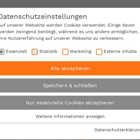
Datenschutzeinstellungen
SACHVERSTÄNDIGE FINDEN!
Auf unserer Webseite werden Cookies verwendet. Einige davon
werden zwingend benötigt, während es uns andere ermöglichen,
Ihre Nutzererfahrung auf unserer Webseite zu verbessern.
e Mitgliedschaft
Über den VPB
Ratgeber
Essenziell
Statistik
Marketing
Externe Inhalte
Alle akzeptieren
B Bausachverständigen in Tempelhof-Schöneberg
Speichern & schließen
VPB Regionalbüro Berlin - 
Nur essenzielle Cookies akzeptieren
Bausachverständigen für 
Weitere Informationen anzeigen
Essenziell
Essenzielle Cookies werden für grundlegende Funktionen der
Datenschutzerklärun
Webseite benötigt. Dadurch ist gewährleistet, dass die
Der
VPB-Bausachverständige Berlin
ist ihr lokaler