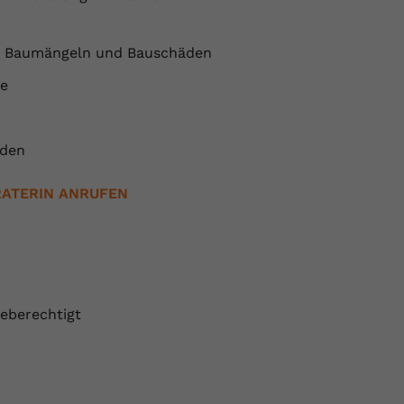
on Baumängeln und Bauschäden
le
uden
RATERIN ANRUFEN
geberechtigt