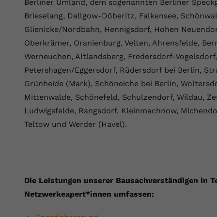
Berliner Umland, dem sogenannten Berliner Speck
Brieselang, Dallgow-Döberitz, Falkensee, Schönwa
Glienicke/Nordbahn, Hennigsdorf, Hohen Neuendor
Oberkrämer, Oranienburg, Velten, Ahrensfelde, Bern
Werneuchen, Altlandsberg, Fredersdorf-Vogelsdorf
Petershagen/Eggersdorf, Rüdersdorf bei Berlin, St
Grünheide (Mark), Schöneiche bei Berlin, Woltersd
Mittenwalde, Schönefeld, Schulzendorf, Wildau, Z
Ludwigsfelde, Rangsdorf, Kleinmachnow, Michendor
Teltow und Werder (Havel).
Die ⁠Leistungen unserer Bausachverständigen in 
Netzwerkexpert*innen umfassen: