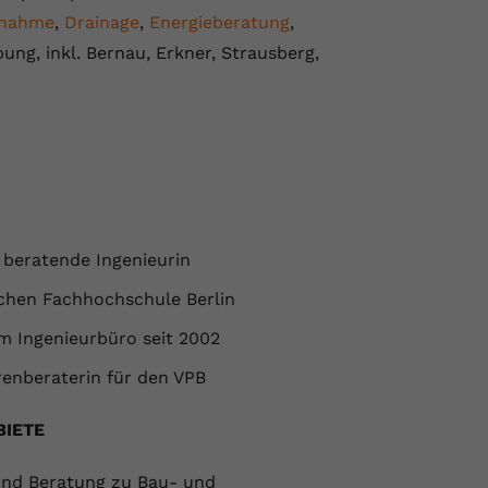
nahme
,
Drainage
,
Energieberatung
,
ung, inkl. Bernau, Erkner, Strausberg,
 beratende Ingenieurin
chen Fachhochschule Berlin
im Ingenieurbüro seit 2002
renberaterin für den VPB
BIETE
und Beratung zu Bau- und