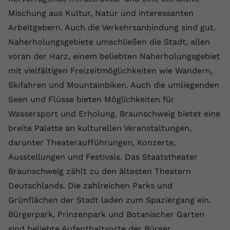
Laufzeit
1 Jahr
Name
Cookie-Informationen anzeigen
_gcl au
Zweck
wiederzuerkennen und statistische
Mischung aus Kultur, Natur und interessanten
Informationen zur Nutzung der
Dieser Wert speichert Ihre Consent-
Anbieter
Google Ads
Arbeitgebern. Auch die Verkehrsanbindung sind gut.
Externe Inhalte
Website zu erfassen.
Einstellungen. Unter anderem eine
Naherholungsgebiete umschließen die Stadt, allen
Wir verwenden auf unserer Website externe Inhalte,
zufällig generierte ID, für die
Laufzeit
90 Tage
um Ihnen zusätzliche Informationen anzubieten.
voran der Harz, einem beliebten Naherholungsgebiet
Zweck
historische Speicherung Ihrer
vorgenommen Einstellungen, falls der
mit vielfältigen Freizeitmöglichkeiten wie Wandern,
Wird von Google Ads für das
Name
Cookie-Informationen anzeigen
vuid
Webseiten-Betreiber dies eingestellt
Conversion-Tracking verwendet, um
Skifahren und Mountainbiken. Auch die umliegenden
Zweck
hat.
Werbeklicks der Nutzung auf unserer
Seen und Flüsse bieten Möglichkeiten für
Anbieter
vimeo.com
Website zuzuordnen.
Wassersport und Erholung. Braunschweig bietet eine
Laufzeit
2 Jahre
Name
fe_typo_user
breite Palette an kulturellen Veranstaltungen,
darunter Theateraufführungen, Konzerte,
Vimeo installiert dieses Cookie, um
Anbieter
VPB.de
Tracking-Informationen zu sammeln,
Ausstellungen und Festivals. Das Staatstheater
Zweck
indem es eine eindeutige ID zum
Laufzeit
Session
Braunschweig zählt zu den ältesten Theatern
Einbetten von Videos auf der Website
Deutschlands. Die zahlreichen Parks und
setzt.
Dieses Cookie wird verwendet, um die
Grünflächen der Stadt laden zum Spaziergang ein.
Zweck
Speicherung von
Bürgerpark, Prinzenpark und Botanischer Garten
Benutzereinstellungen zu ermöglichen.
Name
CONSENT
sind beliebte Aufenthaltsorte der Bürger.