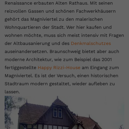
Renaissance erbauten Alten Rathaus. Mit seinen
registriert eine eindeutige ID, um
Zweck
Daten darüber zu speichern, welche
reizvollen Gassen und schönen Fachwerkhäusern
Videos von YouTube der Nutzer
gehört das Magniviertel zu den malerischen
gesehen hat.
Wohnquartieren der Stadt. Wer hier kaufen und
wohnen möchte, muss sich meist intensiv mit Fragen
Name
yt-remote-connected-devices
der Altbausanierung und des
Denkmalschutzes
auseinandersetzen. Braunschweig bietet aber auch
Anbieter
Youtube.com
moderne Architektur, wie zum Beispiel das 2001
Laufzeit
Session
fertiggestellte
Happy Rizzi-House
am Eingang zum
Magniviertel. Es ist der Versuch, einen historischen
YouTube setzt diesen Cookie, um die
Stadtraum modern gestaltet, wieder aufleben zu
Videopräferenzen des Nutzers zu
Zweck
lassen.
speichern, der eingebettete YouTube-
Videos verwendet.