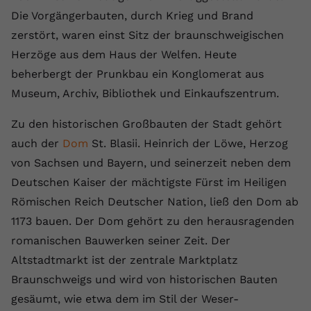
Die Vorgängerbauten, durch Krieg und Brand
Name
yt.innertube::requests
zerstört, waren einst Sitz der braunschweigischen
Anbieter
youtube.com
Herzöge aus dem Haus der Welfen. Heute
beherbergt der Prunkbau ein Konglomerat aus
Laufzeit
Session
Museum, Archiv, Bibliothek und Einkaufszentrum.
Dieser von YouTube gesetzte Cookie
Zu den historischen Großbauten der Stadt gehört
registriert eine eindeutige ID, um
Zweck
Daten darüber zu speichern, welche
auch der
Dom
St. Blasii. Heinrich der Löwe, Herzog
Videos von YouTube der Nutzer
von Sachsen und Bayern, und seinerzeit neben dem
gesehen hat.
Deutschen Kaiser der mächtigste Fürst im Heiligen
Römischen Reich Deutscher Nation, ließ den Dom ab
Name
yt.innertube::nextId
1173 bauen. Der Dom gehört zu den herausragenden
romanischen Bauwerken seiner Zeit. Der
Anbieter
Youtube.com
Altstadtmarkt ist der zentrale Marktplatz
Laufzeit
Session
Braunschweigs und wird von historischen Bauten
gesäumt, wie etwa dem im Stil der Weser-
Dieser von YouTube gesetzte Cookie