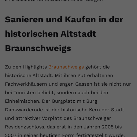
Anbieter
youtube.com
Sanieren und Kaufen in der
Laufzeit
2 Jahre
historischen Altstadt
YouTube setzt dieses Cookie über
Zweck
eingebettete YouTube-Videos und
Braunschweigs
registriert anonyme statistische Daten.
Zu den Highlights
Braunschweigs
gehört die
Name
yt-remote-device-id
historische Altstadt. Mit ihren gut erhaltenen
Anbieter
Youtube.com
Fachwerkhäusern und engen Gassen ist sie nicht nur
bei Touristen beliebt, sondern auch bei den
Laufzeit
Session
Einheimischen. Der Burgplatz mit Burg
YouTube setzt diesen Cookie, um die
Dankwarderode ist der historische Kern der Stadt
Videopräferenzen des Benutzers zu
Zweck
und attraktiver Vorplatz des Braunschweiger
speichern, der eingebettete YouTube-
Residenzschloss, das erst in den Jahren 2005 bis
Videos verwendet.
2007 in seiner heutigen Form fertiggestellt wurde.