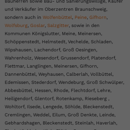
Bauherren sowie Bau- und Sanierungswillige, Käufer
und Verkäufer im Oberzentren Braunschweig,
sondern auch in
Wolfenbüttel
,
Peine
,
Gifhorn
,
Wolfsburg
,
Goslar
,
Salzgitter
, sowie in den
Kommunen Königslutter, Meine, Meinersen,
Schöppenstedt, Helmstedt, Vechelde, Schladen,
Wipshausen, Lachendorf, Groß Oesingen,
Wahrenholz, Wesendorf, Grussendorf, Platendorf,
Flettmar, Langlingen, Meinersen, Gifhorn,
Dannenbüttel, Weyhausen, Calberlah, Vollbüttel,
Edemissen, Stederdorf, Wendeburg, Groß Schwülper,
Abbesbüttel, Hessen, Rhode, Flechtdorf, Lehre,
Heiligendorf, Glentorf, Rotenkamp, Rieseberg ,
Wohltorf, Ilsede, Lengede, Söhlde, Bleckenstedt,
Cremlingen, Weddel, Eilum, Groß Denkte, Leinde,
Gebhardshagen, Bleckenstedt, Steinlah, Haverlah,