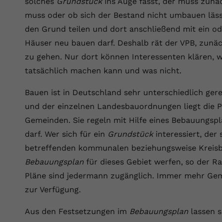
solches
Grundstück
ins Auge fasst, der muss zunä
Wir verwenden auf unserer Website externe Inhalte, um Ihnen
generierte ID, für die historische
Laufzeit
90 Tage
Zweck
zusätzliche Informationen anzubieten.
Speicherung Ihrer vorgenommen
muss oder ob sich der Bestand nicht umbauen läs
Einstellungen, falls der Webseiten-Betreiber
Wird von Google Ads für das Conversion-
den Grund teilen und dort anschließend mit ein 
Name
Cookie-Informationen anzeigen
vuid
dies eingestellt hat.
Zweck
Tracking verwendet, um Werbeklicks der
Häuser neu bauen darf. Deshalb rät der VPB, zun
Nutzung auf unserer Website zuzuordnen.
Anbieter
vimeo.com
zu gehen. Nur dort können Interessenten klären, 
Name
fe_typo_user
tatsächlich machen kann und was nicht.
Laufzeit
2 Jahre
Anbieter
VPB.de
Bauen ist in Deutschland sehr unterschiedlich ge
Vimeo installiert dieses Cookie, um
und der einzelnen Landesbauordnungen liegt die P
Tracking-Informationen zu sammeln, indem
Laufzeit
Session
Zweck
es eine eindeutige ID zum Einbetten von
Gemeinden. Sie regeln mit Hilfe eines Bebauungsp
Videos auf der Website setzt.
Dieses Cookie wird verwendet, um die
darf. Wer sich für ein
Grundstück
interessiert, der
Zweck
Speicherung von Benutzereinstellungen zu
betreffenden kommunalen beziehungsweise Kreisba
ermöglichen.
Name
CONSENT
Bebauungsplan
für dieses Gebiet werfen, so der R
Pläne sind jedermann zugänglich. Immer mehr Gem
Anbieter
youtube.com
zur Verfügung.
Laufzeit
2 Jahre
Aus den Festsetzungen im
Bebauungsplan
lassen s