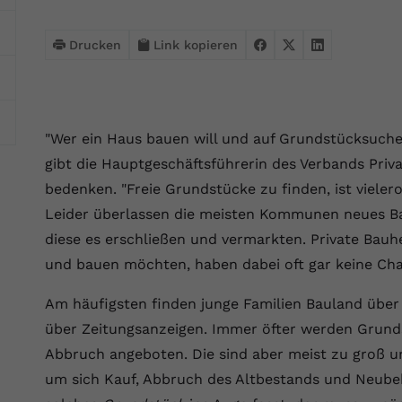
Webseite einwandfrei funktioniert.
Name
Cookie-Informationen anzeigen
cookie_optin
Drucken
Link kopieren
Anbieter
VPB.de
Statistik
Diese Technologien ermöglichen es uns, die Nutzung der
Laufzeit
1 Jahr
Website zu analysieren, um die Leistung zu messen und zu
"Wer ein Haus bauen will und auf Grundstücksuche i
verbessern.
Dieses Cookie wird verwendet, um Ihre
gibt die Hauptgeschäftsführerin des Verbands Priv
Zweck
Cookie-Einstellungen für diese Website zu
Name
Cookie-Informationen anzeigen
_ga
bedenken. "Freie Grundstücke zu finden, ist vieler
speichern.
Leider überlassen die meisten Kommunen neues Ba
Anbieter
Google Analytics 4
Marketing
diese es erschließen und vermarkten. Private Bau
Name
SgCookieOptin.lastPreferences
Marketing-Cookies ermöglichen es uns, Ihnen relevante
und bauen möchten, haben dabei oft gar keine Cha
Laufzeit
2 Jahre
Werbung anzuzeigen und den Erfolg unserer Werbekampagnen
Anbieter
VPB.de
zu messen.
Wird von Google Analytics 4 verwendet, um
Am häufigsten finden junge Familien Bauland über 
Nutzer wiederzuerkennen und statistische
über Zeitungsanzeigen. Immer öfter werden Grun
Laufzeit
1 Jahr
Zweck
Name
Cookie-Informationen anzeigen
_gcl au
Informationen zur Nutzung der Website zu
Abbruch angeboten. Die sind aber meist zu groß un
erfassen.
Dieser Wert speichert Ihre Consent-
Anbieter
Google Ads
um sich Kauf, Abbruch des Altbestands und Neube
Externe Inhalte
Einstellungen. Unter anderem eine zufällig