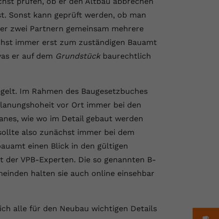
chst prüfen, ob er den Altbau abbrechen
st. Sonst kann geprüft werden, ob man
oder zwei Partnern gemeinsam mehrere
ächst immer erst zum zuständigen Bauamt
was er auf dem
Grundstück
baurechtlich
regelt. Im Rahmen des Baugesetzbuches
lanungshoheit vor Ort immer bei den
lanes, wie wo im Detail gebaut werden
 sollte also zunächst immer bei dem
uamt einen Blick in den gültigen
at der VPB-Experten. Die so genannten B-
einden halten sie auch online einsehbar
ich alle für den Neubau wichtigen Details