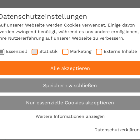
Datenschutzeinstellungen
SACHVERSTÄNDIGE FINDEN!
Auf unserer Webseite werden Cookies verwendet. Einige davon
werden zwingend benötigt, während es uns andere ermöglichen,
Ihre Nutzererfahrung auf unserer Webseite zu verbessern.
e Mitgliedschaft
Über den VPB
Ratgeber
Essenziell
Statistik
Marketing
Externe Inhalte
Alle akzeptieren
 rät: Bauland vor dem Kauf gründlich prüfen!
Speichern & schließen
VPB rät: Bauland vo
Nur essenzielle Cookies akzeptieren
gründlich prüfen!
Weitere Informationen anzeigen
Essenziell
Essenzielle Cookies werden für grundlegende Funktionen der
Datenschutzerklärun
28.02.2022
Webseite benötigt. Dadurch ist gewährleistet, dass die