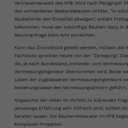
Vertrauensanwalt des VPB. Wird nach Paragraph 3
Laufzeit
Session
den vorhandenen Bestandsbauten richten. "In solc
Dieser von YouTube gesetzte Cookie
Baubehörde den Einzelfall abwägen", erklärt Freit
registriert eine eindeutige ID, um Daten
Zweck
bekommen, muss der zukünftige Bauherr dazu in de
darüber zu speichern, welche Videos von
YouTube der Nutzer gesehen hat.
Bauvoranfrage beim Amt einreichen.
Kann das
Grundstück
geteilt werden, müssen die
Name
yt.innertube::nextId
Fachleute sprechen heute von der "Zerlegung". Das 
die, je nach Bundesland, entweder vom Vermessun
Anbieter
Youtube.com
Vermessungsingenieur übernommen wird. Beide we
Laufzeit
Session
Listen der zugelassenen Vermessungsingenieure we
beziehungsweise den Vermessungsämtern geführt.
Dieser von YouTube gesetzte Cookie
registriert eine eindeutige ID, um Daten
Zweck
Angesichts der vielen im Vorfeld zu klärenden Fr
darüber zu speichern, welche Videos von
jahrelange Erfahrung sehr hilfreich sind, sollten 
YouTube der Nutzer gesehen hat.
beraten lassen. Die Bauherrenberater im VPB begl
komplexen Projekten.
Name
yt-remote-connected-devices