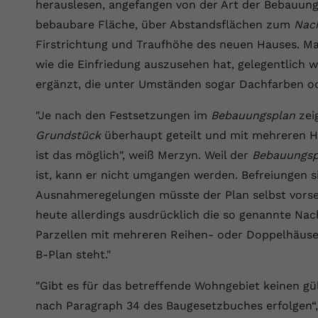
YouTube setzt dieses Cookie über
herauslesen, angefangen von der Art der Bebauun
Zweck
eingebettete YouTube-Videos und registriert
bebaubare Fläche, über Abstandsflächen zum
Nac
anonyme statistische Daten.
Firstrichtung und Traufhöhe des neuen Hauses. M
wie die Einfriedung auszusehen hat, gelegentlich 
Name
yt-remote-device-id
ergänzt, die unter Umständen sogar Dachfarben ode
Anbieter
Youtube.com
"Je nach den Festsetzungen im
Bebauungsplan
zei
Grundstück
überhaupt geteilt und mit mehreren 
Laufzeit
Session
ist das möglich", weiß Merzyn. Weil der
Bebauungsp
YouTube setzt diesen Cookie, um die
ist, kann er nicht umgangen werden. Befreiungen si
Videopräferenzen des Benutzers zu
Ausnahmeregelungen müsste der Plan selbst vorse
Zweck
speichern, der eingebettete YouTube-Videos
heute allerdings ausdrücklich die so genannte Nac
verwendet.
Parzellen mit mehreren Reihen- oder Doppelhäuse
B-Plan steht."
Name
yt.innertube::requests
"Gibt es für das betreffende Wohngebiet keinen gü
Anbieter
youtube.com
nach Paragraph 34 des Baugesetzbuches erfolgen“, 