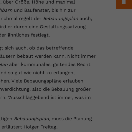
M
g, über Größe, Höhe und maximal
hbarn
und Baufenster, bis hin zur
anchmal regelt der
Bebauungsplan
auch,
wird er durch eine Gestaltungssatzung
r ähnliches festlegt.
gt sich auch, ob das betreffende
Häusern bebaut werden kann. Nicht immer
lan
aber kommunales, geltendes Recht
nd so gut wie nicht zu erlangen,
hen. Viele Bebauungspläne erlauben
hverdichtung, also die Bebauung großer
rn. "Ausschlaggebend ist immer, was im
ltigen
Bebauungsplan
, muss die Planung
erläutert Holger Freitag,