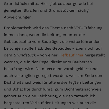
Grundstücksmitte. Hier gibt es aber gerade bei
registriert eine eindeutige ID, um
Zweck
Daten darüber zu speichern, welche
geneigten Straßen und Grundstücken häufig
Videos von YouTube der Nutzer
Abweichungen.
gesehen hat.
Problematisch wird das Thema nach VPB-Erfahrung
immer dann, wenn die Leitungen unter der
Name
yt-remote-connected-devices
Gebäudesohle vom Bauträger, die weiterführenden
Anbieter
Youtube.com
Leitungen außerhalb des Gebäudes - aber noch auf
dem
Grundstück
- von einer
Tiefbaufirma
hergestellt
Laufzeit
Session
werden, die in der Regel direkt vom Bauherren
YouTube setzt diesen Cookie, um die
beauftragt wird. Da muss dann vorab geklärt und
Videopräferenzen des Nutzers zu
Zweck
auch vertraglich geregelt werden, wer am Ende den
speichern, der eingebettete YouTube-
Dichtheitsnachweis für alle erdverlegten Leitungen
Videos verwendet.
und Schächte durchführt. Zum Dichtheitsnachweis
gehört auch eine Zeichnung, die den tatsächlich
hergestellten Verlauf der Leitungen wie auch die