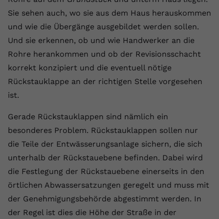
Sie sehen auch, wo sie aus dem Haus herauskommen
Name
yt.innertube::requests
und wie die Übergänge ausgebildet werden sollen.
Anbieter
youtube.com
Und sie erkennen, ob und wie Handwerker an die
Rohre herankommen und ob der Revisionsschacht
Laufzeit
Session
korrekt konzipiert und die eventuell nötige
Dieser von YouTube gesetzte Cookie
Rückstauklappe an der richtigen Stelle vorgesehen
registriert eine eindeutige ID, um
ist.
Zweck
Daten darüber zu speichern, welche
Videos von YouTube der Nutzer
Gerade Rückstauklappen sind nämlich ein
gesehen hat.
besonderes Problem. Rückstauklappen sollen nur
die Teile der Entwässerungsanlage sichern, die sich
Name
yt.innertube::nextId
unterhalb der Rückstauebene befinden. Dabei wird
die Festlegung der Rückstauebene einerseits in den
Anbieter
Youtube.com
örtlichen Abwassersatzungen geregelt und muss mit
Laufzeit
Session
der Genehmigungsbehörde abgestimmt werden. In
der Regel ist dies die Höhe der Straße in der
Dieser von YouTube gesetzte Cookie