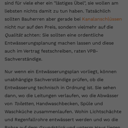
sind für viele eher ein "lästiges Übel", sie wollen am
Anbieter
youtube.com
liebsten nichts damit zu tun haben. Tatsächlich
sollten Bauherren aber gerade bei
Kanalanschlüssen
Laufzeit
2 Jahre
nicht nur auf den Preis, sondern vielmehr auf die
YouTube setzt dieses Cookie über
Qualität
achten: Sie sollten eine ordentliche
Zweck
eingebettete YouTube-Videos und
Entwässerungsplanung machen lassen und diese
registriert anonyme statistische Daten.
auch im Vertrag festschreiben, raten VPB-
Sachverständige.
Name
yt-remote-device-id
Nur wenn ein Entwässerungsplan vorliegt, können
Anbieter
Youtube.com
unabhängige Sachverständige prüfen, ob die
Entwässerung technisch in Ordnung ist. Sie sehen
Laufzeit
Session
dann, wo die Leitungen verlaufen, wo die Abwässer
YouTube setzt diesen Cookie, um die
von
Toiletten
, Handwaschbecken, Spüle und
Videopräferenzen des Benutzers zu
Zweck
Waschküche zusammenlaufen. Wohin Lichtschächte
speichern, der eingebettete YouTube-
Videos verwendet.
und Regenfallrohre entwässert werden und wo die
Rohre auf dem
Grundstück
und unterm Haus liegen.