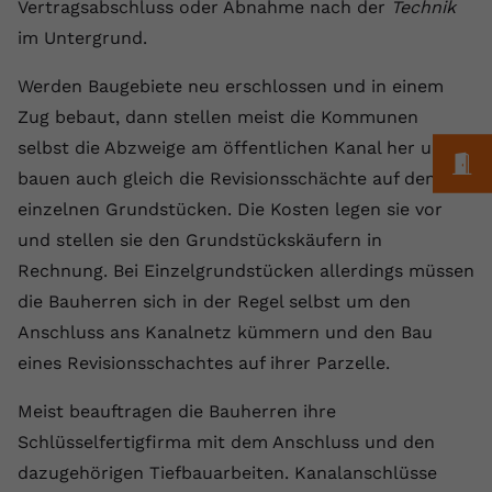
Laufzeit
1 Jahr
Vertragsabschluss oder Abnahme nach der
Technik
Name
Cookie-Informationen anzeigen
_gcl au
Zweck
wiederzuerkennen und statistische
im Untergrund.
Informationen zur Nutzung der
Dieser Wert speichert Ihre Consent-
Anbieter
Google Ads
Externe Inhalte
Website zu erfassen.
Einstellungen. Unter anderem eine
Werden Baugebiete neu erschlossen und in einem
Wir verwenden auf unserer Website externe Inhalte,
zufällig generierte ID, für die
Laufzeit
90 Tage
Zug bebaut, dann stellen meist die Kommunen
um Ihnen zusätzliche Informationen anzubieten.
Zweck
historische Speicherung Ihrer
selbst die Abzweige am öffentlichen Kanal her und
vorgenommen Einstellungen, falls der
Wird von Google Ads für das
M
Name
Cookie-Informationen anzeigen
vuid
Webseiten-Betreiber dies eingestellt
Conversion-Tracking verwendet, um
bauen auch gleich die Revisionsschächte auf den
Zweck
hat.
Werbeklicks der Nutzung auf unserer
einzelnen Grundstücken. Die Kosten legen sie vor
Anbieter
vimeo.com
Website zuzuordnen.
und stellen sie den Grundstückskäufern in
Laufzeit
2 Jahre
Name
fe_typo_user
Rechnung. Bei Einzelgrundstücken allerdings müssen
die Bauherren sich in der Regel selbst um den
Vimeo installiert dieses Cookie, um
Anbieter
VPB.de
Tracking-Informationen zu sammeln,
Anschluss ans Kanalnetz kümmern und den Bau
Zweck
indem es eine eindeutige ID zum
eines Revisionsschachtes auf ihrer Parzelle.
Laufzeit
Session
Einbetten von Videos auf der Website
setzt.
Dieses Cookie wird verwendet, um die
Meist beauftragen die Bauherren ihre
Zweck
Speicherung von
Schlüsselfertigfirma mit dem Anschluss und den
Benutzereinstellungen zu ermöglichen.
dazugehörigen Tiefbauarbeiten. Kanalanschlüsse
Name
CONSENT