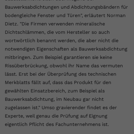
Bauwerksabdichtungen und Abdichtungsbändern für
Anbieter
youtube.com
bodengleiche Fenster und Türen", erläutert Norman
Laufzeit
2 Jahre
Dietz. "Die Firmen verwenden mineralische
Dichtschlämmen, die vom Hersteller so auch
YouTube setzt dieses Cookie über
Zweck
eingebettete YouTube-Videos und
wortwörtlich benannt werden, die aber nicht die
registriert anonyme statistische Daten.
notwendigen Eigenschaften als Bauwerksabdichtung
mitbringen. Zum Beispiel garantieren sie keine
Rissüberbrückung, obwohl ihr Name das vermuten
Name
yt-remote-device-id
lässt. Erst bei der Überprüfung des technischen
Anbieter
Youtube.com
Merkblatts fällt auf, dass das Produkt für den
gewählten Einsatzbereich, zum Beispiel als
Laufzeit
Session
Bauwerksabdichtung, im Neubau gar nicht
YouTube setzt diesen Cookie, um die
zugelassen ist." Umso gravierender findet es der
Videopräferenzen des Benutzers zu
Zweck
Experte, weil genau die Prüfung auf Eignung
speichern, der eingebettete YouTube-
eigentlich Pflicht des Fachunternehmens ist.
Videos verwendet.