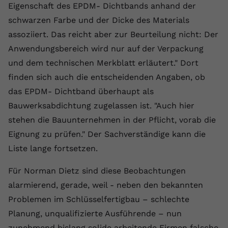
Eigenschaft des EPDM- Dichtbands anhand der
registriert eine eindeutige ID, um
Zweck
Daten darüber zu speichern, welche
schwarzen Farbe und der Dicke des Materials
Videos von YouTube der Nutzer
assoziiert. Das reicht aber zur Beurteilung nicht: Der
gesehen hat.
Anwendungsbereich wird nur auf der Verpackung
und dem technischen Merkblatt erläutert." Dort
Name
yt-remote-connected-devices
finden sich auch die entscheidenden Angaben, ob
das EPDM- Dichtband überhaupt als
Anbieter
Youtube.com
Bauwerksabdichtung zugelassen ist. "Auch hier
Laufzeit
Session
stehen die Bauunternehmen in der Pflicht, vorab die
Eignung zu prüfen." Der Sachverständige kann die
YouTube setzt diesen Cookie, um die
Liste lange fortsetzen.
Videopräferenzen des Nutzers zu
Zweck
speichern, der eingebettete YouTube-
Für Norman Dietz sind diese Beobachtungen
Videos verwendet.
alarmierend, gerade, weil - neben den bekannten
Problemen im Schlüsselfertigbau – schlechte
Planung, unqualifizierte Ausführende – nun
zunehmend bislang solide arbeitende Firmen falsche