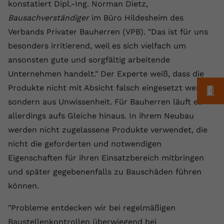
Laufzeit
1 Jahr
konstatiert Dipl.-Ing. Norman Dietz,
Name
Cookie-Informationen anzeigen
_gcl au
Zweck
wiederzuerkennen und statistische
Bausachverständiger
im Büro Hildesheim des
Informationen zur Nutzung der
Dieser Wert speichert Ihre Consent-
Anbieter
Google Ads
Externe Inhalte
Website zu erfassen.
Verbands Privater Bauherren (VPB). "Das ist für uns
Einstellungen. Unter anderem eine
Wir verwenden auf unserer Website externe Inhalte,
besonders irritierend, weil es sich vielfach um
zufällig generierte ID, für die
Laufzeit
90 Tage
um Ihnen zusätzliche Informationen anzubieten.
Zweck
historische Speicherung Ihrer
ansonsten gute und sorgfältig arbeitende
vorgenommen Einstellungen, falls der
Wird von Google Ads für das
Unternehmen handelt." Der Experte weiß, dass die
Name
Cookie-Informationen anzeigen
vuid
Webseiten-Betreiber dies eingestellt
Conversion-Tracking verwendet, um
Zweck
Produkte nicht mit Absicht falsch eingesetzt werden,
M
hat.
Werbeklicks der Nutzung auf unserer
Anbieter
vimeo.com
sondern aus Unwissenheit. Für Bauherren läuft es
Website zuzuordnen.
allerdings aufs Gleiche hinaus. In ihrem Neubau
Laufzeit
2 Jahre
Name
fe_typo_user
werden nicht zugelassene Produkte verwendet, die
Vimeo installiert dieses Cookie, um
nicht die geforderten und notwendigen
Anbieter
VPB.de
Tracking-Informationen zu sammeln,
Eigenschaften für ihren Einsatzbereich mitbringen
Zweck
indem es eine eindeutige ID zum
Laufzeit
Session
und später gegebenenfalls zu Bauschäden führen
Einbetten von Videos auf der Website
setzt.
können.
Dieses Cookie wird verwendet, um die
Zweck
Speicherung von
"Probleme entdecken wir bei regelmäßigen
Benutzereinstellungen zu ermöglichen.
Name
CONSENT
Baustellenkontrollen überwiegend bei