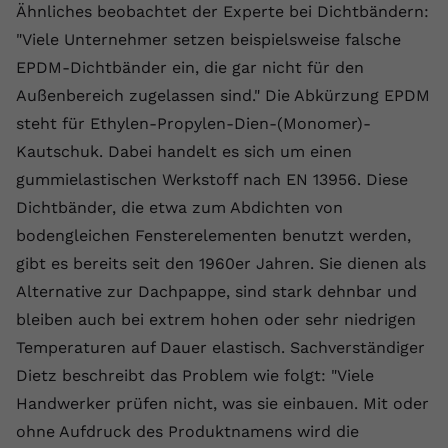
Ähnliches beobachtet der Experte bei Dichtbändern:
Name
yt.innertube::requests
"Viele Unternehmer setzen beispielsweise falsche
EPDM-Dichtbänder ein, die gar nicht für den
Anbieter
youtube.com
Außenbereich zugelassen sind." Die Abkürzung EPDM
Laufzeit
Session
steht für Ethylen-Propylen-Dien-(Monomer)-
Kautschuk. Dabei handelt es sich um einen
Dieser von YouTube gesetzte Cookie
gummielastischen Werkstoff nach EN 13956. Diese
registriert eine eindeutige ID, um
Zweck
Daten darüber zu speichern, welche
Dichtbänder, die etwa zum Abdichten von
Videos von YouTube der Nutzer
bodengleichen Fensterelementen benutzt werden,
gesehen hat.
gibt es bereits seit den 1960er Jahren. Sie dienen als
Alternative zur Dachpappe, sind stark dehnbar und
Name
yt.innertube::nextId
bleiben auch bei extrem hohen oder sehr niedrigen
Temperaturen auf Dauer elastisch. Sachverständiger
Anbieter
Youtube.com
Dietz beschreibt das Problem wie folgt: "Viele
Laufzeit
Session
Handwerker prüfen nicht, was sie einbauen. Mit oder
ohne Aufdruck des Produktnamens wird die
Dieser von YouTube gesetzte Cookie