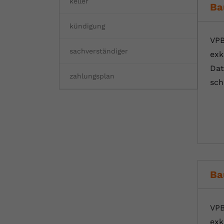
keller
Ba
kündigung
VPB
sachverständiger
exk
Dat
zahlungsplan
sch
Ba
VPB
exk