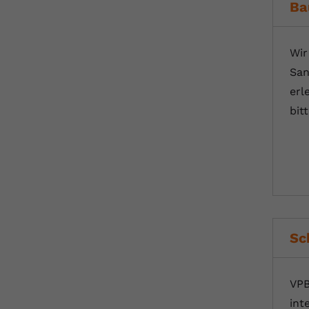
Ba
Wir
San
erl
bit
Sc
VPB
int