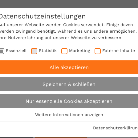
Datenschutzeinstellungen
SACHVERSTÄNDIGE FINDEN!
Auf unserer Webseite werden Cookies verwendet. Einige davon
werden zwingend benötigt, während es uns andere ermöglichen,
Ihre Nutzererfahrung auf unserer Webseite zu verbessern.
e Mitgliedschaft
Über den VPB
Karriere
Essenziell
Statistik
Marketing
Externe Inhalte
Alle akzeptieren
Suche
Speichern & schließen
Nur essenzielle Cookies akzeptieren
Su
Weitere Informationen anzeigen
Essenziell
Filter:
Essenzielle Cookies werden für grundlegende Funktionen der
Datenschutzerklärun
Webseite benötigt. Dadurch ist gewährleistet, dass die
sätze: Seiten
Alle Filter entfernen