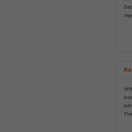
Dat
reg
Ra
VPB
int
Adr
The