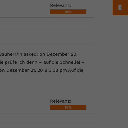
Relevanz:
M
98%
auherr/in asked: on Dezember 20,
e prüfe ich denn – auf die Schnelle! –
on Dezember 21, 2018 3:38 pm Auf die
Relevanz:
97%