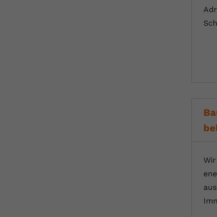
Adr
Sch
Ba
be
Wir
ene
aus
Imm