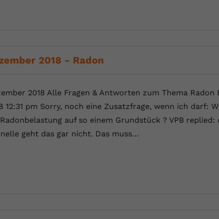
Anbieter
Youtube.com
Laufzeit
Session
zember 2018 - Radon
YouTube setzt diesen Cookie, um die
Zweck
Videopräferenzen des Nutzers zu speichern,
der eingebettete YouTube-Videos verwendet.
ember 2018 Alle Fragen & Antworten zum Thema Radon B
8 12:31 pm Sorry, noch eine Zusatzfrage, wenn ich darf: Wi
 Radonbelastung auf so einem Grundstück ? VPB replied: 
nelle geht das gar nicht. Das muss…