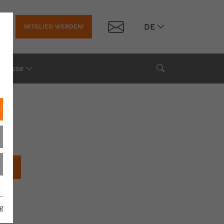
Kontakt
DE
MITGLIED WERDEN!
Suche
Presse
chen
g