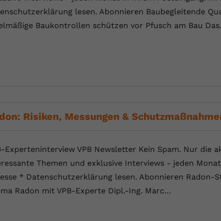
Laufzeit
Session
enschutzerklärung lesen. Abonnieren Baubegleitende Qual
elmäßige Baukontrollen schützen vor Pfusch am Bau Da
Dieser von YouTube gesetzte Cookie
registriert eine eindeutige ID, um Daten
Zweck
darüber zu speichern, welche Videos von
YouTube der Nutzer gesehen hat.
Name
yt.innertube::nextId
Anbieter
Youtube.com
don: Risiken, Messungen & Schutzmaßnahme
Laufzeit
Session
-Experteninterview VPB Newsletter Kein Spam. Nur die ak
Dieser von YouTube gesetzte Cookie
eressante Themen und exklusive Interviews - jeden Monat 
registriert eine eindeutige ID, um Daten
Zweck
darüber zu speichern, welche Videos von
esse * Datenschutzerklärung lesen. Abonnieren Radon-S
YouTube der Nutzer gesehen hat.
ma Radon mit VPB-Experte Dipl.-Ing. Marc…
Name
yt-remote-connected-devices