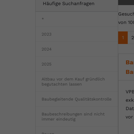
Häufige Suchanfragen
Fertighaus oder Massivhaus
Baumängel
Bauschäden
Barrierefrei wohnen
Vorteile und Kosten
Bauen und Wohnen in Deutschland
Gesuch
*
von 10
Hochwasserschutz
Bauabnahme
Schadstoffe
Kostenloses Informationsmaterial
2023
1
2
Baufinanzierung Beratung
Baukosten
Altbau & Sanierung
Noch Fragen?
2024
Gutachter für Schimmel
Ba
2025
Blower Door Test
Ba
Altbau vor dem Kauf gründlich
Thermografie
begutachten lassen
VPB
Dachausbau
Baubegleitende Qualitätskontrolle
exk
Dat
Baubeschreibungen sind nicht
vor
immer eindeutig