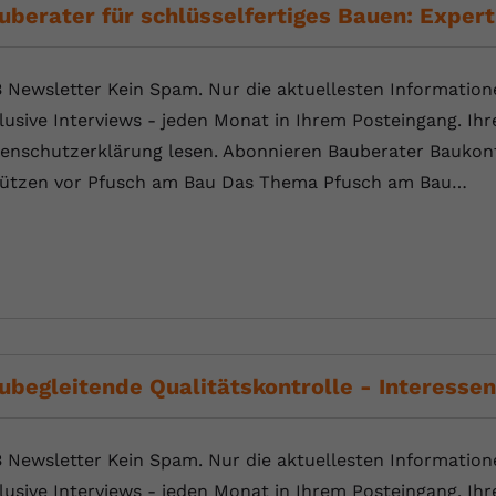
YouTube setzt dieses Cookie über
uberater für schlüsselfertiges Bauen: Expert
Zweck
eingebettete YouTube-Videos und registriert
anonyme statistische Daten.
 Newsletter Kein Spam. Nur die aktuellesten Information
lusive Interviews - jeden Monat in Ihrem Posteingang. Ihr
Name
yt-remote-device-id
enschutzerklärung lesen. Abonnieren Bauberater Baukont
Anbieter
Youtube.com
ützen vor Pfusch am Bau Das Thema Pfusch am Bau…
Laufzeit
Session
YouTube setzt diesen Cookie, um die
Videopräferenzen des Benutzers zu
Zweck
speichern, der eingebettete YouTube-Videos
verwendet.
ubegleitende Qualitätskontrolle - Interesse
Name
yt.innertube::requests
 Newsletter Kein Spam. Nur die aktuellesten Information
Anbieter
youtube.com
lusive Interviews - jeden Monat in Ihrem Posteingang. Ihr