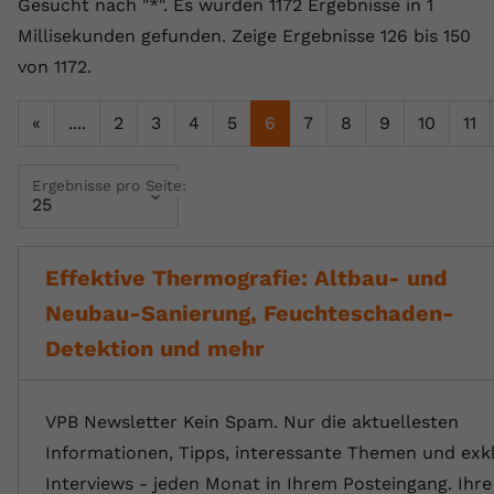
Gesucht nach "*".
Es wurden 1172 Ergebnisse in 1
Name
yt.innertube::requests
Millisekunden gefunden.
Zeige Ergebnisse 126 bis 150
von 1172.
Anbieter
youtube.com
«
....
2
3
4
5
6
7
8
9
10
11
Laufzeit
Session
Dieser von YouTube gesetzte Cookie
Ergebnisse pro Seite:
registriert eine eindeutige ID, um
Zweck
Daten darüber zu speichern, welche
Videos von YouTube der Nutzer
gesehen hat.
Effektive Thermografie: Altbau- und
Neubau-Sanierung, Feuchteschaden-
Name
yt.innertube::nextId
Detektion und mehr
Anbieter
Youtube.com
VPB Newsletter Kein Spam. Nur die aktuellesten
Laufzeit
Session
Informationen, Tipps, interessante Themen und exk
Interviews - jeden Monat in Ihrem Posteingang. Ihre
Dieser von YouTube gesetzte Cookie