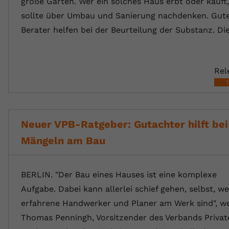
große Gärten. Wer ein solches Haus erbt oder kauft,
sollte über Umbau und Sanierung nachdenken. Gut
Berater helfen bei der Beurteilung der Substanz. D
Rel
Neuer VPB-Ratgeber: Gutachter hilft bei
Mängeln am Bau
BERLIN. "Der Bau eines Hauses ist eine komplexe
Aufgabe. Dabei kann allerlei schief gehen, selbst, w
erfahrene Handwerker und Planer am Werk sind", w
Thomas Penningh, Vorsitzender des Verbands Privat