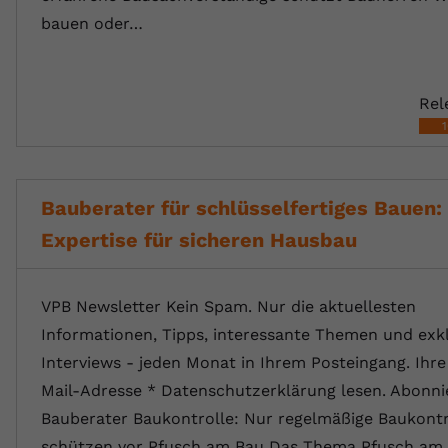
bauen oder…
Rel
Bauberater für schlüsselfertiges Bauen:
Expertise für sicheren Hausbau
VPB Newsletter Kein Spam. Nur die aktuellesten
Informationen, Tipps, interessante Themen und exk
Interviews - jeden Monat in Ihrem Posteingang. Ihre
Mail-Adresse * Datenschutzerklärung lesen. Abonni
Bauberater Baukontrolle: Nur regelmäßige Baukontr
schützen vor Pfusch am Bau Das Thema Pfusch am