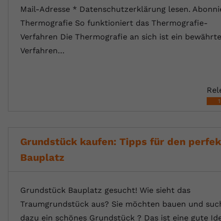
registriert eine eindeutige ID, um
Mail-Adresse * Datenschutzerklärung lesen. Abonni
Zweck
Daten darüber zu speichern, welche
Thermografie So funktioniert das Thermografie-
Videos von YouTube der Nutzer
Verfahren Die Thermografie an sich ist ein bewährt
gesehen hat.
Verfahren…
Name
yt-remote-connected-devices
Rel
Anbieter
Youtube.com
Laufzeit
Session
YouTube setzt diesen Cookie, um die
Grundstück kaufen: Tipps für den perfe
Videopräferenzen des Nutzers zu
Zweck
Bauplatz
speichern, der eingebettete YouTube-
Videos verwendet.
Grundstück Bauplatz gesucht! Wie sieht das
Traumgrundstück aus? Sie möchten bauen und suc
dazu ein schönes Grundstück ? Das ist eine gute Id