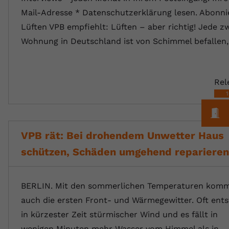
Mail-Adresse * Datenschutzerklärung lesen. Abonni
Lüften VPB empfiehlt: Lüften – aber richtig! Jede z
Wohnung in Deutschland ist von Schimmel befallen
Rel
M
VPB rät: Bei drohendem Unwetter Haus
schützen, Schäden umgehend reparieren
BERLIN. Mit den sommerlichen Temperaturen kom
auch die ersten Front- und Wärmegewitter. Oft ents
in kürzester Zeit stürmischer Wind und es fällt in
wenigen Minuten mehr Wasser vom Himmel als in