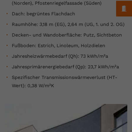
(Norden), Pfostenriegelfassade (Süden)
M
Anbieter
youtube.com
Dach: begrüntes Flachdach
Laufzeit
2 Jahre
Raumhöhe: 3,18 m (EG), 2,64 m (UG, 1. und 2. OG)
YouTube setzt dieses Cookie über
Decken- und Wandoberfläche: Putz, Sichtbeton
Zweck
eingebettete YouTube-Videos und
Fußboden: Estrich, Linoleum, Holzdielen
registriert anonyme statistische Daten.
Jahresheizwärmebedarf (Qh): 73 kWh/m²a
Name
yt-remote-device-id
Jahresprimärenergiebedarf (Qp): 23,7 kWh/m²a
Spezifischer Transmissionswärmeverlust (HT-
Anbieter
Youtube.com
Wert): 0,38 W/m²K
Laufzeit
Session
YouTube setzt diesen Cookie, um die
Videopräferenzen des Benutzers zu
Zweck
speichern, der eingebettete YouTube-
Videos verwendet.