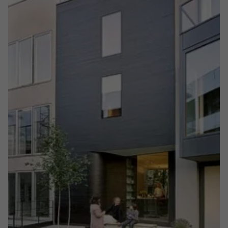
Name
yt.innertube::requests
Anbieter
youtube.com
Laufzeit
Session
Dieser von YouTube gesetzte Cookie
registriert eine eindeutige ID, um
Zweck
Daten darüber zu speichern, welche
Videos von YouTube der Nutzer
gesehen hat.
Name
yt.innertube::nextId
Anbieter
Youtube.com
Laufzeit
Session
Dieser von YouTube gesetzte Cookie