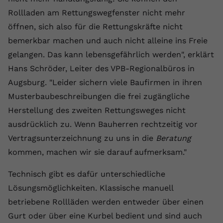
Rollladen am Rettungswegfenster nicht mehr
Anbieter
youtube.com
öffnen, sich also für die Rettungskräfte nicht
Laufzeit
2 Jahre
bemerkbar machen und auch nicht alleine ins Freie
gelangen. Das kann lebensgefährlich werden", erklärt
YouTube setzt dieses Cookie über
Zweck
eingebettete YouTube-Videos und
Hans Schröder, Leiter des VPB-Regionalbüros in
registriert anonyme statistische Daten.
Augsburg. "Leider sichern viele Baufirmen in ihren
Musterbaubeschreibungen die frei zugängliche
Name
yt-remote-device-id
Herstellung des zweiten Rettungsweges nicht
ausdrücklich zu. Wenn Bauherren rechtzeitig vor
Anbieter
Youtube.com
Vertragsunterzeichnung zu uns in die
Beratung
kommen, machen wir sie darauf aufmerksam."
Laufzeit
Session
Technisch gibt es dafür unterschiedliche
YouTube setzt diesen Cookie, um die
Videopräferenzen des Benutzers zu
Lösungsmöglichkeiten. Klassische manuell
Zweck
speichern, der eingebettete YouTube-
betriebene Rollläden werden entweder über einen
Videos verwendet.
Gurt oder über eine Kurbel bedient und sind auch