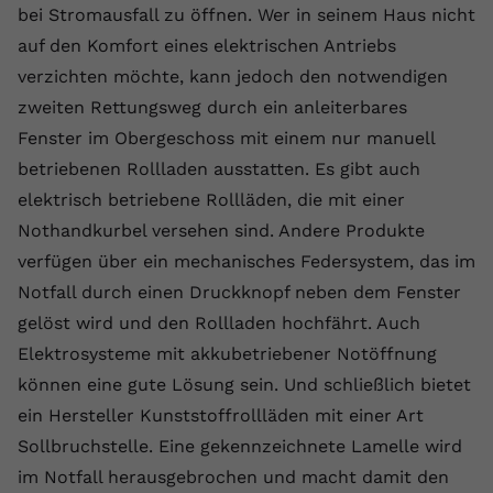
bei Stromausfall zu öffnen. Wer in seinem Haus nicht
Name
yt.innertube::requests
auf den Komfort eines elektrischen Antriebs
verzichten möchte, kann jedoch den notwendigen
Anbieter
youtube.com
zweiten Rettungsweg durch ein anleiterbares
Laufzeit
Session
Fenster im Obergeschoss mit einem nur manuell
betriebenen Rollladen ausstatten. Es gibt auch
Dieser von YouTube gesetzte Cookie
elektrisch betriebene Rollläden, die mit einer
registriert eine eindeutige ID, um
Zweck
Daten darüber zu speichern, welche
Nothandkurbel versehen sind. Andere Produkte
Videos von YouTube der Nutzer
verfügen über ein mechanisches Federsystem, das im
gesehen hat.
Notfall durch einen Druckknopf neben dem Fenster
gelöst wird und den Rollladen hochfährt. Auch
Name
yt.innertube::nextId
Elektrosysteme mit akkubetriebener Notöffnung
können eine gute Lösung sein. Und schließlich bietet
Anbieter
Youtube.com
ein Hersteller Kunststoffrollläden mit einer Art
Laufzeit
Session
Sollbruchstelle. Eine gekennzeichnete Lamelle wird
im Notfall herausgebrochen und macht damit den
Dieser von YouTube gesetzte Cookie