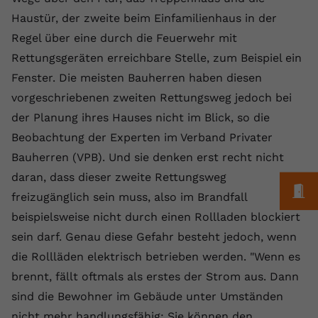
Laufzeit
1 Jahr
Name
Cookie-Informationen anzeigen
_gcl au
Zweck
wiederzuerkennen und statistische
Haustür, der zweite beim Einfamilienhaus in der
Informationen zur Nutzung der
Dieser Wert speichert Ihre Consent-
Anbieter
Google Ads
Regel über eine durch die Feuerwehr mit
Externe Inhalte
Website zu erfassen.
Einstellungen. Unter anderem eine
Rettungsgeräten erreichbare Stelle, zum Beispiel ein
Wir verwenden auf unserer Website externe Inhalte,
zufällig generierte ID, für die
Laufzeit
90 Tage
um Ihnen zusätzliche Informationen anzubieten.
Fenster. Die meisten Bauherren haben diesen
Zweck
historische Speicherung Ihrer
vorgenommen Einstellungen, falls der
vorgeschriebenen zweiten Rettungsweg jedoch bei
Wird von Google Ads für das
Name
Cookie-Informationen anzeigen
vuid
Webseiten-Betreiber dies eingestellt
Conversion-Tracking verwendet, um
der Planung ihres Hauses nicht im Blick, so die
Zweck
hat.
Werbeklicks der Nutzung auf unserer
Beobachtung der Experten im Verband Privater
Anbieter
vimeo.com
Website zuzuordnen.
Bauherren (VPB). Und sie denken erst recht nicht
Laufzeit
2 Jahre
Name
fe_typo_user
daran, dass dieser zweite Rettungsweg
M
freizugänglich sein muss, also im Brandfall
Vimeo installiert dieses Cookie, um
Anbieter
VPB.de
Tracking-Informationen zu sammeln,
beispielsweise nicht durch einen Rollladen blockiert
Zweck
indem es eine eindeutige ID zum
Laufzeit
Session
sein darf. Genau diese Gefahr besteht jedoch, wenn
Einbetten von Videos auf der Website
die Rollläden elektrisch betrieben werden. "Wenn es
setzt.
Dieses Cookie wird verwendet, um die
brennt, fällt oftmals als erstes der Strom aus. Dann
Zweck
Speicherung von
sind die Bewohner im Gebäude unter Umständen
Benutzereinstellungen zu ermöglichen.
Name
CONSENT
nicht mehr handlungsfähig: Sie können den