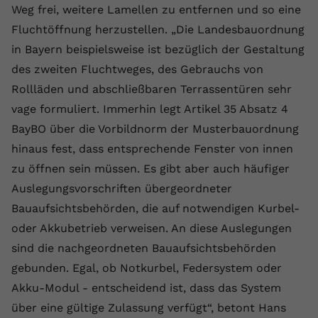
Weg frei, weitere Lamellen zu entfernen und so eine
registriert eine eindeutige ID, um
Zweck
Daten darüber zu speichern, welche
Fluchtöffnung herzustellen. „Die Landesbauordnung
Videos von YouTube der Nutzer
in Bayern beispielsweise ist bezüglich der Gestaltung
gesehen hat.
des zweiten Fluchtweges, des Gebrauchs von
Rollläden und abschließbaren Terrassentüren sehr
Name
yt-remote-connected-devices
vage formuliert. Immerhin legt Artikel 35 Absatz 4
BayBO über die Vorbildnorm der Musterbauordnung
Anbieter
Youtube.com
hinaus fest, dass entsprechende Fenster von innen
Laufzeit
Session
zu öffnen sein müssen. Es gibt aber auch häufiger
Auslegungsvorschriften übergeordneter
YouTube setzt diesen Cookie, um die
Bauaufsichtsbehörden, die auf notwendigen Kurbel-
Videopräferenzen des Nutzers zu
Zweck
speichern, der eingebettete YouTube-
oder Akkubetrieb verweisen. An diese Auslegungen
Videos verwendet.
sind die nachgeordneten Bauaufsichtsbehörden
gebunden. Egal, ob Notkurbel, Federsystem oder
Akku-Modul - entscheidend ist, dass das System
über eine gültige Zulassung verfügt“, betont Hans