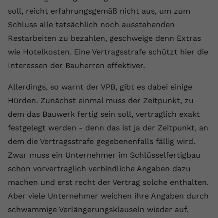
soll, reicht erfahrungsgemäß nicht aus, um zum
Anbieter
youtube.com
Schluss alle tatsächlich noch ausstehenden
Laufzeit
2 Jahre
Restarbeiten zu bezahlen, geschweige denn Extras
wie Hotelkosten. Eine Vertragsstrafe schützt hier die
YouTube setzt dieses Cookie über
Interessen der Bauherren effektiver.
Zweck
eingebettete YouTube-Videos und
registriert anonyme statistische Daten.
Allerdings, so warnt der VPB, gibt es dabei einige
Hürden. Zunächst einmal muss der Zeitpunkt, zu
Name
yt-remote-device-id
dem das Bauwerk fertig sein soll, vertraglich exakt
festgelegt werden - denn das ist ja der Zeitpunkt, an
Anbieter
Youtube.com
dem die Vertragsstrafe gegebenenfalls fällig wird.
Laufzeit
Session
Zwar muss ein Unternehmer im Schlüsselfertigbau
schon vorvertraglich verbindliche Angaben dazu
YouTube setzt diesen Cookie, um die
Videopräferenzen des Benutzers zu
machen und erst recht der Vertrag solche enthalten.
Zweck
speichern, der eingebettete YouTube-
Aber viele Unternehmer weichen ihre Angaben durch
Videos verwendet.
schwammige Verlängerungsklauseln wieder auf.