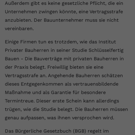
Außerdem gibt es keine gesetzliche Pflicht, die ein
Name
yt.innertube::requests
Unternehmen zwingen könnte, eine Vertragsstrafe
anzubieten. Der Bauunternehmer muss sie nicht
Anbieter
youtube.com
vereinbaren.
Laufzeit
Session
Einige Firmen tun es trotzdem, wie das Institut
Dieser von YouTube gesetzte Cookie
Privater Bauherren in seiner Studie Schlüsselfertig
registriert eine eindeutige ID, um
Bauen - Die Bauverträge mit privaten Bauherren in
Zweck
Daten darüber zu speichern, welche
der Praxis belegt. Freiwillig bieten sie eine
Videos von YouTube der Nutzer
gesehen hat.
Vertragsstrafe an. Angehende Bauherren schätzen
dieses Entgegenkommen als vertrauensbildende
Maßnahme und als Garantie für besondere
Name
yt.innertube::nextId
Termintreue. Dieser erste Schein kann allerdings
Anbieter
Youtube.com
trügen, wie die Studie belegt. Die Bauherren müssen
genau aufpassen, was ihnen versprochen wird.
Laufzeit
Session
Das Bürgerliche Gesetzbuch (BGB) regelt im
Dieser von YouTube gesetzte Cookie