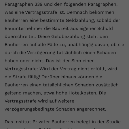
Paragraphen 339 und den folgenden Paragraphen,
registriert eine eindeutige ID, um
Zweck
Daten darüber zu speichern, welche
was eine Vertragsstrafe ist. Demnach bekommen
Videos von YouTube der Nutzer
Bauherren eine bestimmte Geldzahlung, sobald der
gesehen hat.
Bauunternehmer die Bauzeit aus eigener Schuld
überschreitet. Diese Geldbezahlung steht den
Name
yt-remote-connected-devices
Bauherren auf alle Fälle zu, unabhängig davon, ob sie
durch die Verzögerung tatsächlich einen Schaden
Anbieter
Youtube.com
haben oder nicht. Das ist der Sinn einer
Laufzeit
Session
Vertragsstrafe: Wird der Vertrag nicht erfüllt, wird
die Strafe fällig! Darüber hinaus können die
YouTube setzt diesen Cookie, um die
Bauherren einen tatsächlichen Schaden zusätzlich
Videopräferenzen des Nutzers zu
Zweck
speichern, der eingebettete YouTube-
geltend machen, etwa hohe Hotelkosten. Die
Videos verwendet.
Vertragsstrafe wird auf weitere
verzögerungsbedingte Schäden angerechnet.
Das Institut Privater Bauherren belegt in der Studie