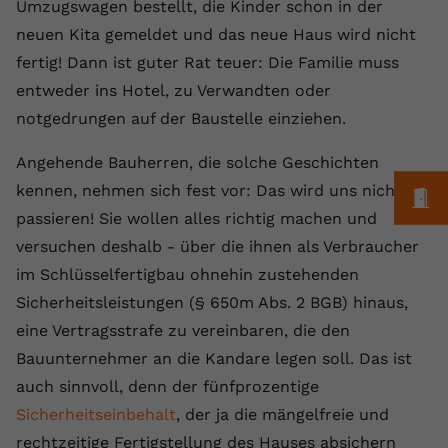
Laufzeit
1 Jahr
Umzugswagen bestellt, die Kinder schon in der
Name
Cookie-Informationen anzeigen
_gcl au
Zweck
wiederzuerkennen und statistische
neuen Kita gemeldet und das neue Haus wird nicht
Informationen zur Nutzung der
Dieser Wert speichert Ihre Consent-
Anbieter
Google Ads
Externe Inhalte
fertig! Dann ist guter Rat teuer: Die Familie muss
Website zu erfassen.
Einstellungen. Unter anderem eine
Wir verwenden auf unserer Website externe Inhalte,
entweder ins Hotel, zu Verwandten oder
zufällig generierte ID, für die
Laufzeit
90 Tage
um Ihnen zusätzliche Informationen anzubieten.
Zweck
historische Speicherung Ihrer
notgedrungen auf der Baustelle einziehen.
vorgenommen Einstellungen, falls der
Wird von Google Ads für das
Name
Cookie-Informationen anzeigen
vuid
Webseiten-Betreiber dies eingestellt
Conversion-Tracking verwendet, um
Angehende Bauherren, die solche Geschichten
Zweck
hat.
Werbeklicks der Nutzung auf unserer
kennen, nehmen sich fest vor: Das wird uns nicht
Anbieter
vimeo.com
M
Website zuzuordnen.
passieren! Sie wollen alles richtig machen und
Laufzeit
2 Jahre
Name
fe_typo_user
versuchen deshalb - über die ihnen als Verbraucher
im Schlüsselfertigbau ohnehin zustehenden
Vimeo installiert dieses Cookie, um
Anbieter
VPB.de
Tracking-Informationen zu sammeln,
Sicherheitsleistungen (§ 650m Abs. 2 BGB) hinaus,
Zweck
indem es eine eindeutige ID zum
eine Vertragsstrafe zu vereinbaren, die den
Laufzeit
Session
Einbetten von Videos auf der Website
Bauunternehmer an die Kandare legen soll. Das ist
setzt.
Dieses Cookie wird verwendet, um die
auch sinnvoll, denn der fünfprozentige
Zweck
Speicherung von
Sicherheitseinbehalt
, der ja die mängelfreie und
Benutzereinstellungen zu ermöglichen.
Name
CONSENT
rechtzeitige Fertigstellung des Hauses absichern