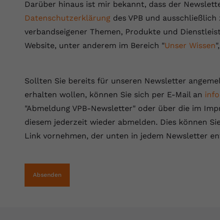
Wir verwenden auf unserer Website externe Inhalte, um Ihnen
generierte ID, für die historische
Darüber hinaus ist mir bekannt, dass der Newslet
Laufzeit
90 Tage
Zweck
zusätzliche Informationen anzubieten.
Speicherung Ihrer vorgenommen
Datenschutzerklärung
des VPB und ausschließlich
Einstellungen, falls der Webseiten-Betreiber
Wird von Google Ads für das Conversion-
verbandseigener Themen, Produkte und Dienstleist
Name
Cookie-Informationen anzeigen
vuid
dies eingestellt hat.
Zweck
Tracking verwendet, um Werbeklicks der
Website, unter anderem im Bereich "
Unser Wissen
"
Nutzung auf unserer Website zuzuordnen.
Anbieter
vimeo.com
Name
fe_typo_user
Laufzeit
2 Jahre
Sollten Sie bereits für unseren Newsletter angeme
Anbieter
VPB.de
erhalten wollen, können Sie sich per E-Mail an
inf
Vimeo installiert dieses Cookie, um
Tracking-Informationen zu sammeln, indem
"Abmeldung VPB-Newsletter" oder über die im Im
Laufzeit
Session
Zweck
es eine eindeutige ID zum Einbetten von
diesem jederzeit wieder abmelden. Dies können Sie
Videos auf der Website setzt.
Dieses Cookie wird verwendet, um die
Link vornehmen, der unten in jedem Newsletter ent
Zweck
Speicherung von Benutzereinstellungen zu
ermöglichen.
Name
CONSENT
Absenden
Anbieter
youtube.com
Laufzeit
2 Jahre