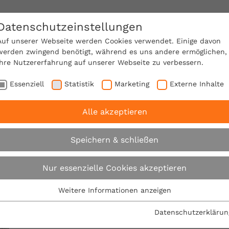
Datenschutzeinstellungen
SACHVERSTÄNDIGE FINDEN!
Auf unserer Webseite werden Cookies verwendet. Einige davon
werden zwingend benötigt, während es uns andere ermöglichen,
Ihre Nutzererfahrung auf unserer Webseite zu verbessern.
e Mitgliedschaft
Über den VPB
Karriere
Essenziell
Statistik
Marketing
Externe Inhalte
Alle akzeptieren
Newsletter
Speichern & schließen
Nur essenzielle Cookies akzeptieren
Einmal im Monat schicken wir unseren VPB-Newslett
Weitere Informationen anzeigen
Essenziell
Freunde des VPB. Wenn auch Sie diese aktuellen 
Essenzielle Cookies werden für grundlegende Funktionen der
Datenschutzerklärun
erhalten möchten, melden Sie sich bitte über nac
Webseite benötigt. Dadurch ist gewährleistet, dass die