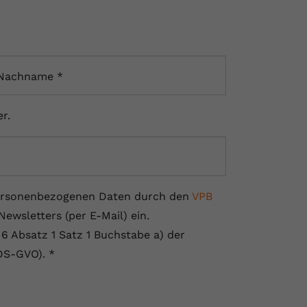
Nachname
*
r.
r personenbezogenen Daten durch den
VPB
wsletters (per E-Mail) ein.
 6 Absatz 1 Satz 1 Buchstabe a) der
DS-GVO).
*