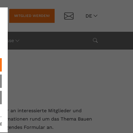
Kontakt
DE
MITGLIED WERDEN!
Suche
Presse
er an interessierte Mitglieder und
Informationen rund um das Thema Bauen
g
hfolgendes Formular an.