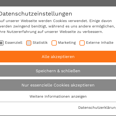
Datenschutzeinstellungen
SACHVERSTÄNDIGE FINDEN!
Auf unserer Webseite werden Cookies verwendet. Einige davon
werden zwingend benötigt, während es uns andere ermöglichen,
Ihre Nutzererfahrung auf unserer Webseite zu verbessern.
e Mitgliedschaft
Über den VPB
Karriere
Essenziell
Statistik
Marketing
Externe Inhalte
Alle akzeptieren
 rät: Mit Formaldehyd belastete Bauteile entfernen oder 
Speichern & schließen
VPB rät: Mit Formal
Nur essenzielle Cookies akzeptieren
Bauteile entfernen o
Weitere Informationen anzeigen
Essenziell
Essenzielle Cookies werden für grundlegende Funktionen der
Datenschutzerklärun
29.05.2007
Webseite benötigt. Dadurch ist gewährleistet, dass die