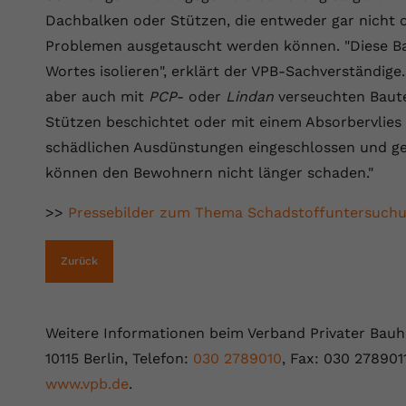
YouTube setzt dieses Cookie über
Dachbalken oder Stützen, die entweder gar nicht 
Zweck
eingebettete YouTube-Videos und registriert
anonyme statistische Daten.
Problemen ausgetauscht werden können. "Diese Bau
Wortes isolieren", erklärt der VPB-Sachverständige
aber auch mit
PCP
- oder
Lindan
verseuchten Baute
Name
yt-remote-device-id
Stützen beschichtet oder mit einem Absorbervlie
Anbieter
Youtube.com
schädlichen Ausdünstungen eingeschlossen und geh
können den Bewohnern nicht länger schaden."
Laufzeit
Session
>>
Pressebilder zum Thema Schadstoffuntersuch
YouTube setzt diesen Cookie, um die
Videopräferenzen des Benutzers zu
Zweck
speichern, der eingebettete YouTube-Videos
Zurück
verwendet.
Weitere Informationen beim Verband Privater Bauhe
Name
yt.innertube::requests
10115 Berlin, Telefon:
030 2789010
, Fax: 030 278901
Anbieter
youtube.com
www.vpb.de
.