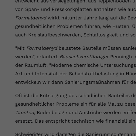
entweicht aus Versiegelungen, aus Teppichböden un
Wir verwenden auf unserer Website externe Inhalte, um Ihnen
generierte ID, für die historische
Laufzeit
90 Tage
Zweck
zusätzliche Informationen anzubieten.
Speicherung Ihrer vorgenommen
von Span- und Presskorkplatten enthalten wie au
Einstellungen, falls der Webseiten-Betreiber
Wird von Google Ads für das Conversion-
Formaldehyd
wirkt mitunter Jahre lang auf die Be
Name
Cookie-Informationen anzeigen
vuid
dies eingestellt hat.
Zweck
Tracking verwendet, um Werbeklicks der
gesundheitlichen Problemen führen, wie Husten, Üb
Nutzung auf unserer Website zuzuordnen.
Anbieter
vimeo.com
auch Kreislaufbeschwerden, Schlaflosigkeit und s
Name
fe_typo_user
Laufzeit
2 Jahre
"Mit
Formaldehyd
belastete Bauteile müssen sanie
Anbieter
VPB.de
werden", erläutert
Bausachverständiger
Penningh. V
Vimeo installiert dieses Cookie, um
der Raumluft. "Moderne chemische Untersuchungs
Tracking-Informationen zu sammeln, indem
Laufzeit
Session
Zweck
es eine eindeutige ID zum Einbetten von
Art und Intensität der Schadstoffbelastung in Hä
Videos auf der Website setzt.
Dieses Cookie wird verwendet, um die
entwickeln wir dann Sanierungsmaßnahmen für den 
Zweck
Speicherung von Benutzereinstellungen zu
ermöglichen.
Oft ist die Entsorgung des schädlichen Bauteiles d
Name
CONSENT
gesundheitlicher Probleme ein für alle Mal zu bese
Anbieter
youtube.com
Tapeten
, Bodenbeläge und Anstriche werden entfe
ersetzt. Das entspricht technisch wie finanziell e
Laufzeit
2 Jahre
Schwieriger wird dagegen die Sanierung so genannt