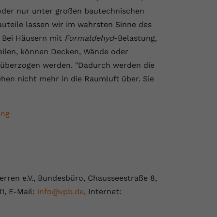
oder nur unter großen bautechnischen
teile lassen wir im wahrsten Sinne des
. Bei Häusern mit
Formaldehyd
-Belastung,
ilen, können Decken, Wände oder
s überzogen werden. "Dadurch werden die
en nicht mehr in die Raumluft über. Sie
ung
rren e.V., Bundesbüro, Chausseestraße 8,
11, E-Mail:
info@vpb.de
, Internet: