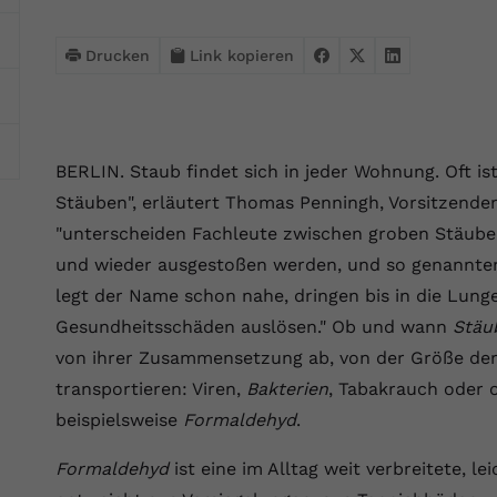
Webseite einwandfrei funktioniert.
Name
Cookie-Informationen anzeigen
cookie_optin
Drucken
Link kopieren
Anbieter
VPB.de
Statistik
Diese Technologien ermöglichen es uns, die Nutzung der
Laufzeit
1 Jahr
Website zu analysieren, um die Leistung zu messen und zu
BERLIN. Staub findet sich in jeder Wohnung. Oft is
verbessern.
Dieses Cookie wird verwendet, um Ihre
Stäuben", erläutert Thomas Penningh, Vorsitzender
Zweck
Cookie-Einstellungen für diese Website zu
Name
Cookie-Informationen anzeigen
_ga
"unterscheiden Fachleute zwischen groben Stäuben,
speichern.
und wieder ausgestoßen werden, und so genannten
Anbieter
Google Analytics 4
Marketing
legt der Name schon nahe, dringen bis in die Lung
Name
SgCookieOptin.lastPreferences
Marketing-Cookies ermöglichen es uns, Ihnen relevante
Gesundheitsschäden auslösen." Ob und wann
Stäu
Laufzeit
2 Jahre
Werbung anzuzeigen und den Erfolg unserer Werbekampagnen
von ihrer Zusammensetzung ab, von der Größe der
Anbieter
VPB.de
zu messen.
Wird von Google Analytics 4 verwendet, um
transportieren: Viren,
Bakterien
, Tabakrauch oder 
Nutzer wiederzuerkennen und statistische
Laufzeit
1 Jahr
Zweck
Name
Cookie-Informationen anzeigen
_gcl au
beispielsweise
Formaldehyd
.
Informationen zur Nutzung der Website zu
erfassen.
Dieser Wert speichert Ihre Consent-
Anbieter
Google Ads
Formaldehyd
ist eine im Alltag weit verbreitete, l
Externe Inhalte
Einstellungen. Unter anderem eine zufällig