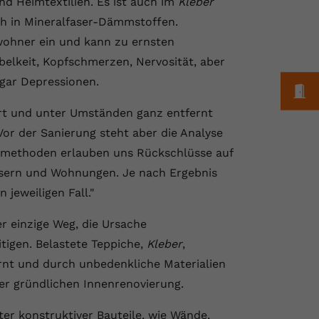
d Heimtextilien. Es ist auch im
Kleber
ch in Mineralfaser-Dämmstoffen.
wohner ein und kann zu ernsten
elkeit, Kopfschmerzen, Nervosität, aber
ogar Depressionen.
M
rt und unter Umständen ganz entfernt
or der Sanierung steht aber die Analyse
methoden erlauben uns Rückschlüsse auf
usern und Wohnungen. Je nach Ergebnis
jeweiligen Fall."
er einzige Weg, die Ursache
itigen. Belastete Teppiche,
Kleber
,
rnt und durch unbedenkliche Materialien
iner gründlichen Innenrenovierung.
er konstruktiver Bauteile, wie Wände,