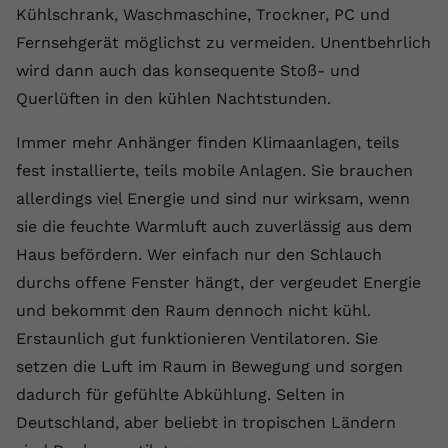
Kühlschrank, Waschmaschine, Trockner, PC und
registriert eine eindeutige ID, um
Zweck
Daten darüber zu speichern, welche
Fernsehgerät möglichst zu vermeiden. Unentbehrlich
Videos von YouTube der Nutzer
wird dann auch das konsequente Stoß- und
gesehen hat.
Querlüften in den kühlen Nachtstunden.
Immer mehr Anhänger finden Klimaanlagen, teils
Name
yt-remote-connected-devices
fest installierte, teils mobile Anlagen. Sie brauchen
Anbieter
Youtube.com
allerdings viel Energie und sind nur wirksam, wenn
sie die feuchte Warmluft auch zuverlässig aus dem
Laufzeit
Session
Haus befördern. Wer einfach nur den Schlauch
YouTube setzt diesen Cookie, um die
durchs offene Fenster hängt, der vergeudet Energie
Videopräferenzen des Nutzers zu
Zweck
und bekommt den Raum dennoch nicht kühl.
speichern, der eingebettete YouTube-
Erstaunlich gut funktionieren Ventilatoren. Sie
Videos verwendet.
setzen die Luft im Raum in Bewegung und sorgen
dadurch für gefühlte Abkühlung. Selten in
Deutschland, aber beliebt in tropischen Ländern