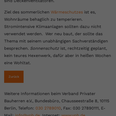
sind Deckenventilatoren.
Ziel des sommerlichen
Wärmeschutzes
ist es,
Wohnräume behaglich zu temperieren.
Stromintensive Klimaanlagen sollten dazu nicht
verwendet werden. Wer neu baut, der sollte das
Thema mit seinem unabhängigen Sachverständigen
besprechen.
Sonnenschutz
ist, rechtzeitig geplant,
kein teures Hexenwerk, dafür aber in heißen Wochen
eine Wohltat.
Zurück
Weitere Informationen beim Verband Privater
Bauherren e.V., Bundesbüro, Chausseestraße 8, 10115
Berlin, Telefon:
030 2789010
, Fax: 030 27890111, E-
Mail:
info@vpb.de
, Internet:
www.vpb.de
.