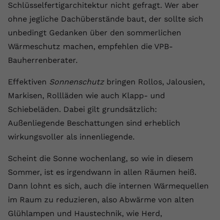
Schlüsselfertigarchitektur nicht gefragt. Wer aber
Name
yt.innertube::requests
ohne jegliche Dachüberstände baut, der sollte sich
unbedingt Gedanken über den sommerlichen
Anbieter
youtube.com
Wärmeschutz machen, empfehlen die VPB-
Laufzeit
Session
Bauherrenberater.
Dieser von YouTube gesetzte Cookie
Effektiven
Sonnenschutz
bringen Rollos, Jalousien,
registriert eine eindeutige ID, um
Markisen, Rollläden wie auch Klapp- und
Zweck
Daten darüber zu speichern, welche
Schiebeläden. Dabei gilt grundsätzlich:
Videos von YouTube der Nutzer
gesehen hat.
Außenliegende Beschattungen sind erheblich
wirkungsvoller als innenliegende.
Name
yt.innertube::nextId
Scheint die Sonne wochenlang, so wie in diesem
Sommer, ist es irgendwann in allen Räumen heiß.
Anbieter
Youtube.com
Dann lohnt es sich, auch die internen Wärmequellen
Laufzeit
Session
im Raum zu reduzieren, also Abwärme von alten
Glühlampen und Haustechnik, wie Herd,
Dieser von YouTube gesetzte Cookie