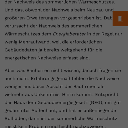
Laufzeit
1 Jahr
der Nachweis des sommerlichen Wärmeschutzes.
Name
Cookie-Informationen anzeigen
_gcl au
Zweck
wiederzuerkennen und statistische
Und das, obwohl der Nachweis beim Neubau und
Informationen zur Nutzung der
Dieser Wert speichert Ihre Consent-
Anbieter
Google Ads
Externe Inhalte
M
größeren Erweiterungen vorgeschrieben ist. Dabei
Website zu erfassen.
Einstellungen. Unter anderem eine
Wir verwenden auf unserer Website externe Inhalte,
verursacht der Nachweis des sommerlichen
zufällig generierte ID, für die
Laufzeit
90 Tage
um Ihnen zusätzliche Informationen anzubieten.
Zweck
historische Speicherung Ihrer
Wärmeschutzes dem
Energieberater
in der Regel nur
vorgenommen Einstellungen, falls der
Wird von Google Ads für das
wenig Mehraufwand, weil die erforderlichen
Name
Cookie-Informationen anzeigen
vuid
Webseiten-Betreiber dies eingestellt
Conversion-Tracking verwendet, um
Zweck
Gebäudedaten ja bereits weitgehend für die
hat.
Werbeklicks der Nutzung auf unserer
Anbieter
vimeo.com
energetischen Nachweise erfasst sind.
Website zuzuordnen.
Laufzeit
2 Jahre
Name
fe_typo_user
Aber was Bauherren nicht wissen, danach fragen sie
auch nicht. Erfahrungsgemäß fehlen die Nachweise
Vimeo installiert dieses Cookie, um
Anbieter
VPB.de
Tracking-Informationen zu sammeln,
weniger aus böser Absicht der Baufirmen als
Zweck
indem es eine eindeutige ID zum
vielmehr aus Unkenntnis. Hinzu kommt: Entspricht
Laufzeit
Session
Einbetten von Videos auf der Website
das Haus dem Gebäudeenergiegesetz (GEG), mit gut
setzt.
Dieses Cookie wird verwendet, um die
gedämmter Außenhaut, und hat es außenliegende
Zweck
Speicherung von
Rollläden, dann ist der sommerliche Wärmeschutz
Benutzereinstellungen zu ermöglichen.
Name
CONSENT
meist kein Problem und leicht nachzuweisen.