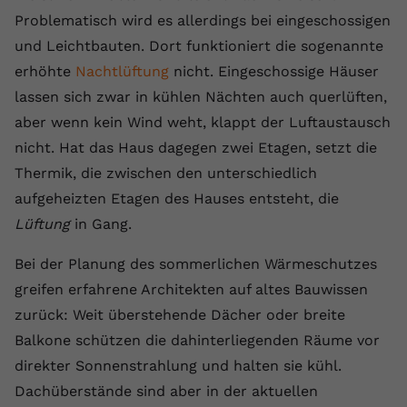
Problematisch wird es allerdings bei eingeschossigen
Anbieter
youtube.com
und Leichtbauten. Dort funktioniert die sogenannte
Laufzeit
2 Jahre
erhöhte
Nachtlüftung
nicht. Eingeschossige Häuser
lassen sich zwar in kühlen Nächten auch querlüften,
YouTube setzt dieses Cookie über
aber wenn kein Wind weht, klappt der Luftaustausch
Zweck
eingebettete YouTube-Videos und
registriert anonyme statistische Daten.
nicht. Hat das Haus dagegen zwei Etagen, setzt die
Thermik, die zwischen den unterschiedlich
aufgeheizten Etagen des Hauses entsteht, die
Name
yt-remote-device-id
Lüftung
in Gang.
Anbieter
Youtube.com
Bei der Planung des sommerlichen Wärmeschutzes
Laufzeit
Session
greifen erfahrene Architekten auf altes Bauwissen
zurück: Weit überstehende Dächer oder breite
YouTube setzt diesen Cookie, um die
Videopräferenzen des Benutzers zu
Balkone schützen die dahinterliegenden Räume vor
Zweck
speichern, der eingebettete YouTube-
direkter Sonnenstrahlung und halten sie kühl.
Videos verwendet.
Dachüberstände sind aber in der aktuellen