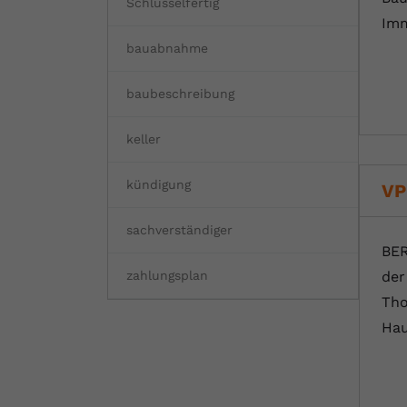
Schlüsselfertig
Imm
bauabnahme
baubeschreibung
keller
kündigung
VP
sachverständiger
BER
der
zahlungsplan
Tho
Hau