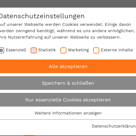
Datenschutzeinstellungen
SACHVERSTÄNDIGE FINDEN!
Auf unserer Webseite werden Cookies verwendet. Einige davon
werden zwingend benötigt, während es uns andere ermöglichen,
Ihre Nutzererfahrung auf unserer Webseite zu verbessern.
e Mitgliedschaft
Über den VPB
Ratgeber
Essenziell
Statistik
Marketing
Externe Inhalte
Alle akzeptieren
Suche
Speichern & schließen
Nur essenzielle Cookies akzeptieren
Su
Weitere Informationen anzeigen
Essenziell
t nach "zahlungsplan".
Es wurden 156 Ergebnisse in 1 Mi
Essenzielle Cookies werden für grundlegende Funktionen der
 von 156.
Datenschutzerklärun
Webseite benötigt. Dadurch ist gewährleistet, dass die