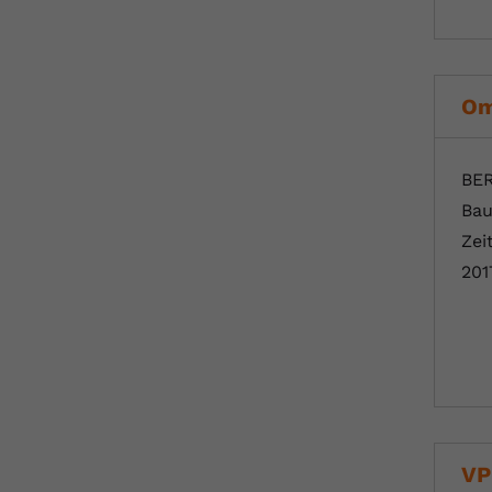
Om
BER
Bau
Zei
201
VP