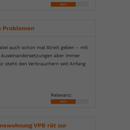
66%
n Problemen
bei auch schon mal Streit geben – mit
he Auseinandersetzungen aber immer
für steht den Verbrauchern seit Anfang
Relevanz:
66%
mswohnung VPB rät zur