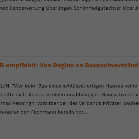
YouTube setzt dieses Cookie über
obilienbewertung Überlingen Schimmelgutachter Überl
Zweck
eingebettete YouTube-Videos und registriert
anonyme statistische Daten.
Name
yt-remote-device-id
Anbieter
Youtube.com
Laufzeit
Session
B empfiehlt: Von Beginn an Bausachverständi
YouTube setzt diesen Cookie, um die
Videopräferenzen des Benutzers zu
Zweck
LIN. "Wer beim Bau eines schlüsselfertigen Hauses keine
speichern, der eingebettete YouTube-Videos
 sollte sich als erstes einen unabhängigen Bausachverstä
verwendet.
mas Penningh, Vorsitzender des Verbands Privater Bauher
skäufer den Fachmann bereits vor…
Name
yt.innertube::requests
Anbieter
youtube.com