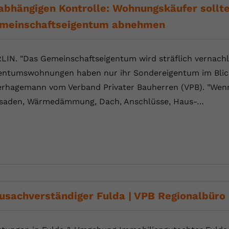
abhängigen Kontrolle: Wohnungskäufer sollt
Anbieter
Youtube.com
meinschaftseigentum abnehmen
Laufzeit
Session
LIN. "Das Gemeinschaftseigentum wird sträflich vernachl
YouTube setzt diesen Cookie, um die
entumswohnungen haben nur ihr Sondereigentum im Blick"
Zweck
Videopräferenzen des Nutzers zu speichern,
der eingebettete YouTube-Videos verwendet.
rhagemann vom Verband Privater Bauherren (VPB). "Wenn 
saden, Wärmedämmung, Dach, Anschlüsse, Haus-…
usachverständiger Fulda | VPB Regionalbüro