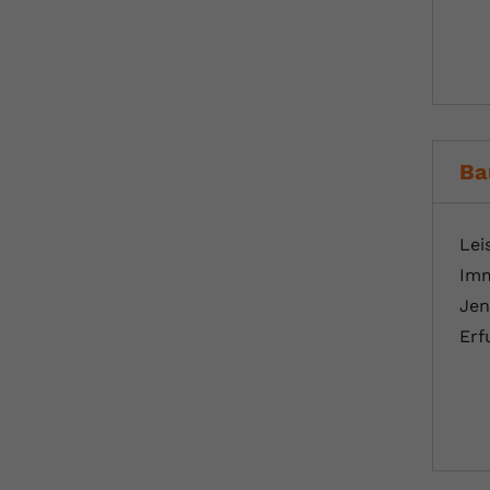
Ba
Lei
Imm
Jen
Erf