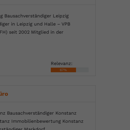
g Bausachverständiger Leipzig
iger in Leipzig und Halle – VPB
FH) seit 2002 Mitglied in der
Relevanz:
67%
üro
nz Bausachverständiger Konstanz
stanz Immobilienbewertung Konstanz
rständiger Markdorf