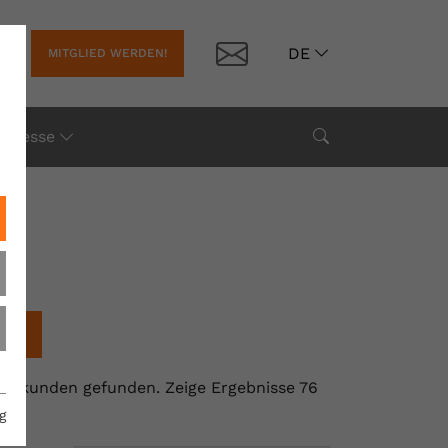
Kontakt
DE
MITGLIED WERDEN!
Suche
Presse
chen
llisekunden gefunden.
Zeige Ergebnisse 76
g