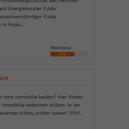
 Immobiliengutachter Bad Hersfeld
ld Energieberater Fulda
ausachverständiger Fulda
n in Fulda…
Relevanz:
65%
üro
r eine Immobilie kaufen? Hier finden
 Immobilie bedenken sollten. In der
nierten Altbau prüfen lassen" (PDF,