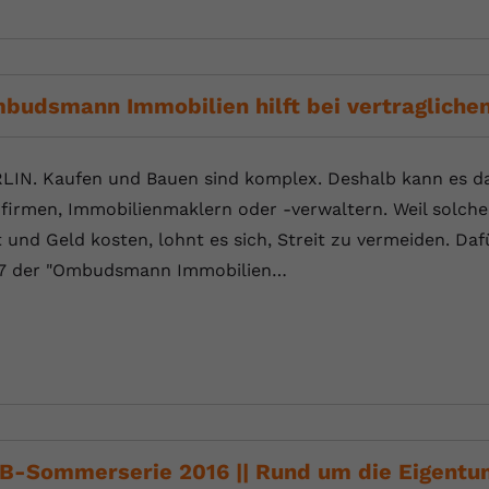
Laufzeit
Session
Dieser von YouTube gesetzte Cookie
registriert eine eindeutige ID, um Daten
Zweck
budsmann Immobilien hilft bei vertragliche
darüber zu speichern, welche Videos von
YouTube der Nutzer gesehen hat.
LIN. Kaufen und Bauen sind komplex. Deshalb kann es da
Name
yt.innertube::nextId
firmen, Immobilienmaklern oder -verwaltern. Weil solc
t und Geld kosten, lohnt es sich, Streit zu vermeiden. Da
Anbieter
Youtube.com
7 der "Ombudsmann Immobilien…
Laufzeit
Session
Dieser von YouTube gesetzte Cookie
registriert eine eindeutige ID, um Daten
Zweck
darüber zu speichern, welche Videos von
YouTube der Nutzer gesehen hat.
B-Sommerserie 2016 || Rund um die Eigentu
Name
yt-remote-connected-devices