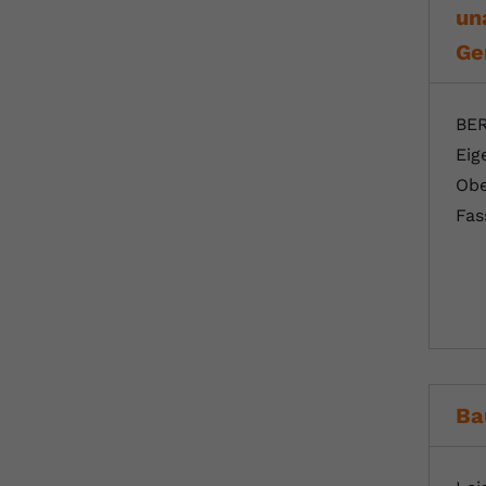
un
Ge
BER
Eig
Obe
Fas
Ba