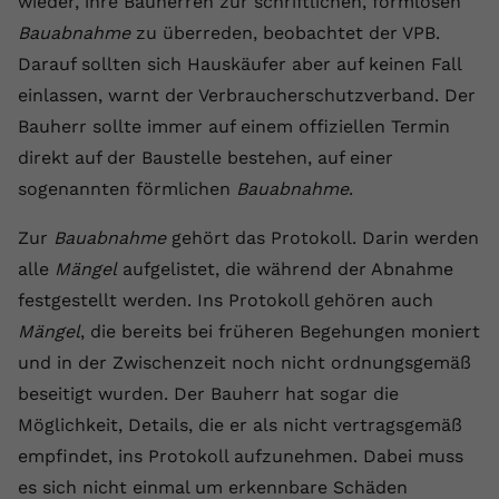
wieder, ihre Bauherren zur schriftlichen, formlosen
Anbieter
youtube.com
Bauabnahme
zu überreden, beobachtet der VPB.
Darauf sollten sich Hauskäufer aber auf keinen Fall
Laufzeit
2 Jahre
einlassen, warnt der Verbraucherschutzverband. Der
YouTube setzt dieses Cookie über
Bauherr sollte immer auf einem offiziellen Termin
Zweck
eingebettete YouTube-Videos und
direkt auf der Baustelle bestehen, auf einer
registriert anonyme statistische Daten.
sogenannten förmlichen
Bauabnahme
.
Zur
Bauabnahme
gehört das Protokoll. Darin werden
Name
yt-remote-device-id
alle
Mängel
aufgelistet, die während der Abnahme
Anbieter
Youtube.com
festgestellt werden. Ins Protokoll gehören auch
Mängel
, die bereits bei früheren Begehungen moniert
Laufzeit
Session
und in der Zwischenzeit noch nicht ordnungsgemäß
YouTube setzt diesen Cookie, um die
beseitigt wurden. Der Bauherr hat sogar die
Videopräferenzen des Benutzers zu
Möglichkeit, Details, die er als nicht vertragsgemäß
Zweck
speichern, der eingebettete YouTube-
empfindet, ins Protokoll aufzunehmen. Dabei muss
Videos verwendet.
es sich nicht einmal um erkennbare Schäden