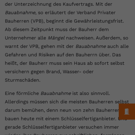
Laufzeit
1 Jahr
Name
Cookie-Informationen anzeigen
_gcl au
der Unterzeichnung des Kaufvertrags. Mit der
Zweck
wiederzuerkennen und statistische
Informationen zur Nutzung der
Bauabnahme
, so erläutert der Verband Privater
Dieser Wert speichert Ihre Consent-
Anbieter
Google Ads
Externe Inhalte
Website zu erfassen.
Bauherren (VPB), beginnt die Gewährleistungsfrist.
Einstellungen. Unter anderem eine
Wir verwenden auf unserer Website externe Inhalte,
zufällig generierte ID, für die
Laufzeit
90 Tage
Ab diesem Zeitpunkt muss der Bauherr dem
um Ihnen zusätzliche Informationen anzubieten.
Zweck
historische Speicherung Ihrer
Unternehmer alle
Mängel
nachweisen. Außerdem, so
vorgenommen Einstellungen, falls der
Wird von Google Ads für das
Name
Cookie-Informationen anzeigen
vuid
warnt der VPB, gehen mit der
Bauabnahme
auch alle
Webseiten-Betreiber dies eingestellt
Conversion-Tracking verwendet, um
Zweck
hat.
Gefahren und Risiken auf den Bauherrn über. Das
Werbeklicks der Nutzung auf unserer
Anbieter
vimeo.com
Website zuzuordnen.
heißt, der Bauherr muss sein Haus ab sofort selbst
Laufzeit
2 Jahre
versichern gegen Brand, Wasser- oder
Name
fe_typo_user
Sturmschäden.
Vimeo installiert dieses Cookie, um
Anbieter
VPB.de
Tracking-Informationen zu sammeln,
Eine förmliche
Bauabnahme
ist also sinnvoll.
Zweck
indem es eine eindeutige ID zum
Laufzeit
Session
Allerdings müssen sich die meisten Bauherren selbst
Einbetten von Videos auf der Website
darum bemühen, denn neun von zehn Bauherren
M
setzt.
Dieses Cookie wird verwendet, um die
bauen heute mit einem Schlüsselfertiganbieter. Und
Zweck
Speicherung von
Benutzereinstellungen zu ermöglichen.
gerade Schlüsselfertiganbieter versuchen immer
Name
CONSENT