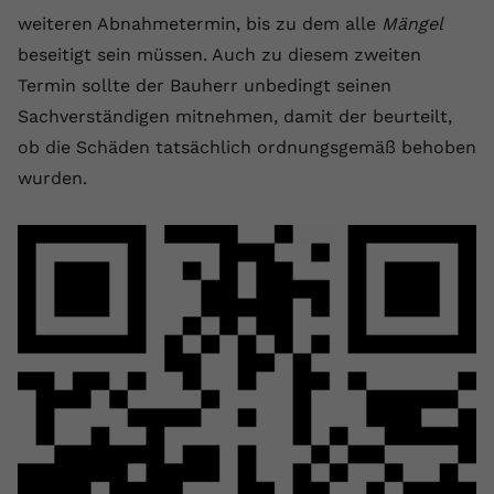
registriert eine eindeutige ID, um
weiteren Abnahmetermin, bis zu dem alle
Mängel
Zweck
Daten darüber zu speichern, welche
beseitigt sein müssen. Auch zu diesem zweiten
Videos von YouTube der Nutzer
Termin sollte der Bauherr unbedingt seinen
gesehen hat.
Sachverständigen mitnehmen, damit der beurteilt,
ob die Schäden tatsächlich ordnungsgemäß behoben
Name
yt-remote-connected-devices
wurden.
Anbieter
Youtube.com
Laufzeit
Session
YouTube setzt diesen Cookie, um die
Videopräferenzen des Nutzers zu
Zweck
speichern, der eingebettete YouTube-
Videos verwendet.