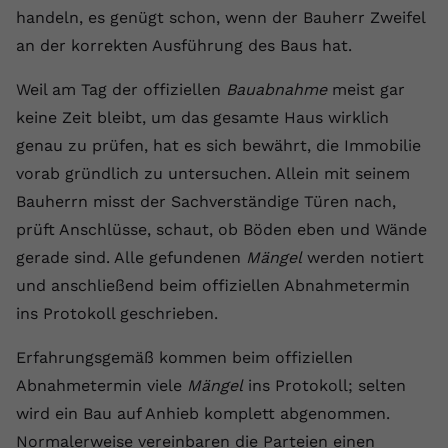
handeln, es genügt schon, wenn der Bauherr Zweifel
Name
yt.innertube::requests
an der korrekten Ausführung des Baus hat.
Anbieter
youtube.com
Weil am Tag der offiziellen
Bauabnahme
meist gar
keine Zeit bleibt, um das gesamte Haus wirklich
Laufzeit
Session
genau zu prüfen, hat es sich bewährt, die Immobilie
Dieser von YouTube gesetzte Cookie
vorab gründlich zu untersuchen. Allein mit seinem
registriert eine eindeutige ID, um
Bauherrn misst der Sachverständige Türen nach,
Zweck
Daten darüber zu speichern, welche
Videos von YouTube der Nutzer
prüft Anschlüsse, schaut, ob Böden eben und Wände
gesehen hat.
gerade sind. Alle gefundenen
Mängel
werden notiert
und anschließend beim offiziellen Abnahmetermin
Name
yt.innertube::nextId
ins Protokoll geschrieben.
Anbieter
Youtube.com
Erfahrungsgemäß kommen beim offiziellen
Abnahmetermin viele
Mängel
ins Protokoll; selten
Laufzeit
Session
wird ein Bau auf Anhieb komplett abgenommen.
Normalerweise vereinbaren die Parteien einen
Dieser von YouTube gesetzte Cookie