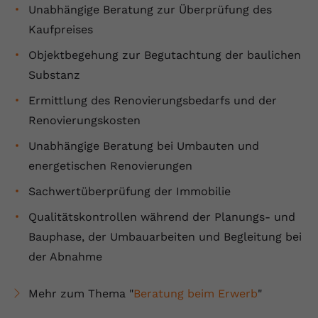
Unabhängige Beratung zur Überprüfung des
Name
yt.innertube::requests
Kaufpreises
Anbieter
youtube.com
Objektbegehung zur Begutachtung der baulichen
Substanz
Laufzeit
Session
Ermittlung des Renovierungsbedarfs und der
Dieser von YouTube gesetzte Cookie
Renovierungskosten
registriert eine eindeutige ID, um
Zweck
Daten darüber zu speichern, welche
Unabhängige Beratung bei Umbauten und
Videos von YouTube der Nutzer
energetischen Renovierungen
gesehen hat.
Sachwertüberprüfung der Immobilie
Qualitätskontrollen während der Planungs- und
Name
yt.innertube::nextId
Bauphase, der Umbauarbeiten und Begleitung bei
Anbieter
Youtube.com
der Abnahme
Laufzeit
Session
Mehr zum Thema "
Beratung beim Erwerb
"
Dieser von YouTube gesetzte Cookie