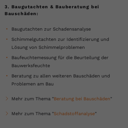
registriert eine eindeutige ID, um
3. Baugutachten & Bauberatung bei
Zweck
Daten darüber zu speichern, welche
Bauschäden:
Videos von YouTube der Nutzer
gesehen hat.
Baugutachten zur Schadensanalyse
Schimmelgutachten zur Identifizierung und
Name
yt-remote-connected-devices
Lösung von Schimmelproblemen
Anbieter
Youtube.com
Baufeuchtemessung für die Beurteilung der
Bauwerksfeuchte
Laufzeit
Session
Beratung zu allen weiteren Bauschäden und
YouTube setzt diesen Cookie, um die
Problemen am Bau
Videopräferenzen des Nutzers zu
Zweck
speichern, der eingebettete YouTube-
Videos verwendet.
Mehr zum Thema "
Beratung bei Bauschäden
"
Mehr zum Thema "
Schadstoffanalyse
"