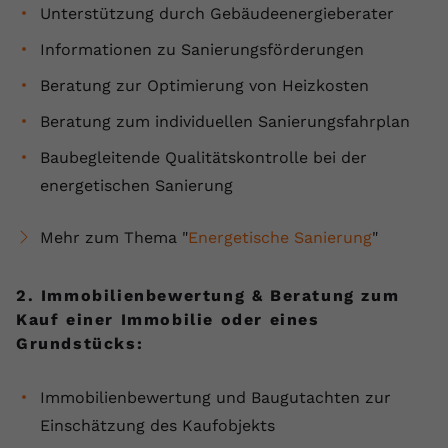
Unterstützung durch Gebäudeenergieberater
Anbieter
youtube.com
Informationen zu Sanierungsförderungen
Laufzeit
2 Jahre
Beratung zur Optimierung von Heizkosten
YouTube setzt dieses Cookie über
Beratung zum individuellen Sanierungsfahrplan
Zweck
eingebettete YouTube-Videos und
registriert anonyme statistische Daten.
Baubegleitende Qualitätskontrolle bei der
energetischen Sanierung
Name
yt-remote-device-id
Mehr zum Thema "
Energetische Sanierung
"
Anbieter
Youtube.com
2. Immobilienbewertung & Beratung zum
Laufzeit
Session
Kauf einer Immobilie oder eines
Grundstücks:
YouTube setzt diesen Cookie, um die
Videopräferenzen des Benutzers zu
Zweck
speichern, der eingebettete YouTube-
Immobilienbewertung und Baugutachten zur
Videos verwendet.
Einschätzung des Kaufobjekts