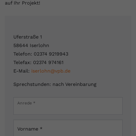
auf Ihr Projekt!
Uferstraße 1
58644 Iserlohn
Telefon: 02374 9219943
Telefax: 02374 974161
E-Mail:
iserlohn@vpb.de
Sprechstunden: nach Vereinbarung
Leaflet
|
Map data ©
OpenStreetMap
contributors
×
Anrede
*
Uferstraße 1, 58644 Iserlohn, Deutschland
Vorname
*