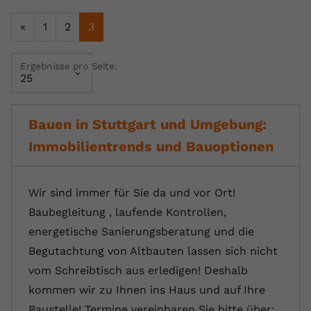
Name
yt.innertube::requests
«
1
2
3
Anbieter
youtube.com
Ergebnisse pro Seite:
Laufzeit
Session
Dieser von YouTube gesetzte Cookie
Bauen in Stuttgart und Umgebung:
registriert eine eindeutige ID, um
Zweck
Daten darüber zu speichern, welche
Immobilientrends und Bauoptionen
Videos von YouTube der Nutzer
gesehen hat.
Wir sind immer für Sie da und vor Ort!
Baubegleitung , laufende Kontrollen,
Name
yt.innertube::nextId
energetische Sanierungsberatung und die
Anbieter
Youtube.com
Begutachtung von Altbauten lassen sich nicht
vom Schreibtisch aus erledigen! Deshalb
Laufzeit
Session
kommen wir zu Ihnen ins Haus und auf Ihre
Dieser von YouTube gesetzte Cookie
Baustelle! Termine vereinbaren Sie bitte über: