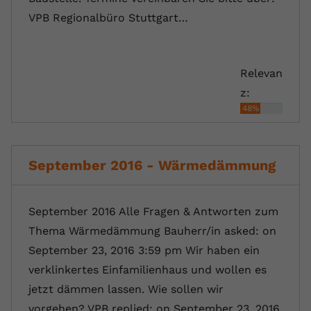
registriert eine eindeutige ID, um
VPB Regionalbüro Stuttgart…
Zweck
Daten darüber zu speichern, welche
Videos von YouTube der Nutzer
gesehen hat.
Relevan
z:
Name
yt-remote-connected-devices
48%
Anbieter
Youtube.com
Laufzeit
Session
September 2016 - Wärmedämmung
YouTube setzt diesen Cookie, um die
Videopräferenzen des Nutzers zu
September 2016 Alle Fragen & Antworten zum
Zweck
speichern, der eingebettete YouTube-
Thema Wärmedämmung Bauherr/in asked: on
Videos verwendet.
September 23, 2016 3:59 pm Wir haben ein
verklinkertes Einfamilienhaus und wollen es
jetzt dämmen lassen. Wie sollen wir
vorgehen? VPB replied: on September 23, 2016