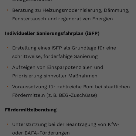
Name
yt.innertube::requests
Beratung zu Heizungsmodernisierung, Dämmung,
Fenstertausch und regenerativen Energien
Anbieter
youtube.com
Individueller Sanierungsfahrplan (iSFP)
Laufzeit
Session
Erstellung eines iSFP als Grundlage für eine
Dieser von YouTube gesetzte Cookie
registriert eine eindeutige ID, um
schrittweise, förderfähige Sanierung
Zweck
Daten darüber zu speichern, welche
Aufzeigen von Einsparpotenzialen und
Videos von YouTube der Nutzer
gesehen hat.
Priorisierung sinnvoller Maßnahmen
Voraussetzung für zahlreiche Boni bei staatlichen
Name
yt.innertube::nextId
Fördermitteln (z. B. BEG-Zuschüsse)
Anbieter
Youtube.com
Fördermittelberatung
Laufzeit
Session
Unterstützung bei der Beantragung von KfW-
oder BAFA-Förderungen
Dieser von YouTube gesetzte Cookie