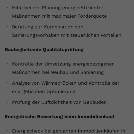
registriert eine eindeutige ID, um
Hilfe bei der Planung energieeffizienter
Zweck
Daten darüber zu speichern, welche
Maßnahmen mit maximaler Förderquote
Videos von YouTube der Nutzer
gesehen hat.
Beratung zur Kombination von
Sanierungsvorhaben mit steuerlichen Vorteilen
Name
yt-remote-connected-devices
Baubegleitende Qualitätsprüfung
Anbieter
Youtube.com
Kontrolle der Umsetzung energiebezogener
Laufzeit
Session
Maßnahmen bei Neubau und Sanierung
YouTube setzt diesen Cookie, um die
Analyse von Wärmebrücken und Kontrolle der
Videopräferenzen des Nutzers zu
energetischen Optimierung
Zweck
speichern, der eingebettete YouTube-
Videos verwendet.
Prüfung der Luftdichtheit von Gebäuden
Energetische Bewertung beim Immobilienkauf
Energiecheck bei geplanten Immobilienkäufen in