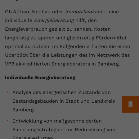
Anbieter
youtube.com
Ob Altbau, Neubau oder
Immobilienkauf
– eine
individuelle
Energieberatung
hilft, den
Laufzeit
2 Jahre
Energieverbrauch gezielt zu senken, Kosten
YouTube setzt dieses Cookie über
langfristig zu sparen und gleichzeitig Fördermittel
Zweck
eingebettete YouTube-Videos und
optimal zu nutzen. Im Folgenden erhalten Sie einen
registriert anonyme statistische Daten.
Überblick über die Leistungen des im Netzwerk des
VPB akkreditierten Energieberaters in Bamberg.
Name
yt-remote-device-id
Individuelle Energieberatung
Anbieter
Youtube.com
Analyse des energetischen Zustands von
Laufzeit
Session
Bestandsgebäuden in Stadt und Landkreis
M
YouTube setzt diesen Cookie, um die
Bamberg
Videopräferenzen des Benutzers zu
Zweck
Entwicklung von maßgeschneiderten
speichern, der eingebettete YouTube-
Videos verwendet.
Sanierungsstrategien zur Reduzierung von
Energieverlusten