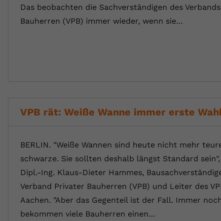
Das beobachten die Sachverständigen des Verbands 
registriert eine eindeutige ID, um
Zweck
Daten darüber zu speichern, welche
Bauherren (VPB) immer wieder, wenn sie…
Videos von YouTube der Nutzer
gesehen hat.
Name
yt-remote-connected-devices
Anbieter
Youtube.com
VPB rät: Weiße Wanne immer erste Wah
Laufzeit
Session
YouTube setzt diesen Cookie, um die
BERLIN. "Weiße Wannen sind heute nicht mehr teure
Videopräferenzen des Nutzers zu
Zweck
speichern, der eingebettete YouTube-
schwarze. Sie sollten deshalb längst Standard sein",
Videos verwendet.
Dipl.-Ing. Klaus-Dieter Hammes, Bausachverständig
Verband Privater Bauherren (VPB) und Leiter des V
Aachen. "Aber das Gegenteil ist der Fall. Immer noc
bekommen viele Bauherren einen…