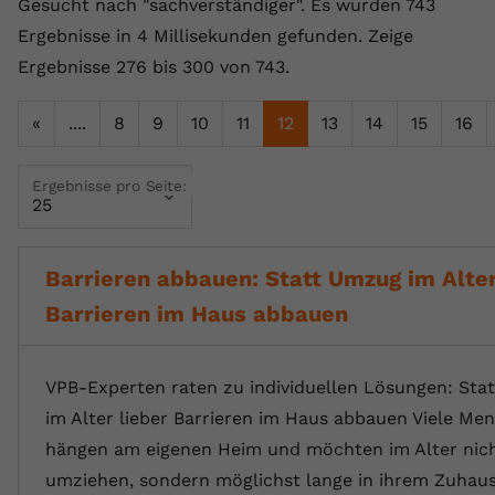
Gesucht nach "sachverständiger".
Es wurden 743
Name
yt.innertube::requests
Ergebnisse in 4 Millisekunden gefunden.
Zeige
Ergebnisse 276 bis 300 von 743.
Anbieter
youtube.com
«
....
8
9
10
11
12
13
14
15
16
Laufzeit
Session
Dieser von YouTube gesetzte Cookie
Ergebnisse pro Seite:
registriert eine eindeutige ID, um
Zweck
Daten darüber zu speichern, welche
Videos von YouTube der Nutzer
gesehen hat.
Barrieren abbauen: Statt Umzug im Alter
Barrieren im Haus abbauen
Name
yt.innertube::nextId
VPB-Experten raten zu individuellen Lösungen: Sta
Anbieter
Youtube.com
im Alter lieber Barrieren im Haus abbauen Viele Me
Laufzeit
Session
hängen am eigenen Heim und möchten im Alter nic
umziehen, sondern möglichst lange in ihrem Zuhaus
Dieser von YouTube gesetzte Cookie