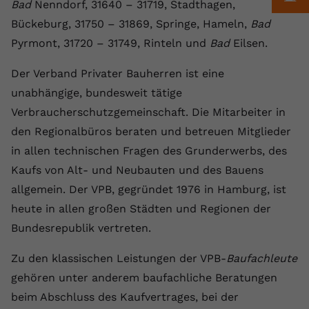
Laufzeit
1 Jahr
Bad
Nenndorf, 31640 – 31719, Stadthagen,
Name
Cookie-Informationen anzeigen
_gcl au
Zweck
wiederzuerkennen und statistische
Bückeburg, 31750 – 31869, Springe, Hameln,
Bad
Informationen zur Nutzung der
Dieser Wert speichert Ihre Consent-
Anbieter
Google Ads
Externe Inhalte
Pyrmont, 31720 – 31749, Rinteln und
Website zu erfassen.
Bad
Eilsen.
Einstellungen. Unter anderem eine
Wir verwenden auf unserer Website externe Inhalte,
zufällig generierte ID, für die
Laufzeit
90 Tage
Der Verband Privater Bauherren ist eine
um Ihnen zusätzliche Informationen anzubieten.
Zweck
historische Speicherung Ihrer
unabhängige, bundesweit tätige
vorgenommen Einstellungen, falls der
Wird von Google Ads für das
Name
Cookie-Informationen anzeigen
vuid
Webseiten-Betreiber dies eingestellt
Conversion-Tracking verwendet, um
Verbraucherschutzgemeinschaft. Die Mitarbeiter in
Zweck
hat.
Werbeklicks der Nutzung auf unserer
den Regionalbüros beraten und betreuen Mitglieder
Anbieter
vimeo.com
Website zuzuordnen.
in allen technischen Fragen des Grunderwerbs, des
Laufzeit
2 Jahre
Name
fe_typo_user
Kaufs von Alt- und Neubauten und des Bauens
allgemein. Der VPB, gegründet 1976 in Hamburg, ist
Vimeo installiert dieses Cookie, um
Anbieter
VPB.de
Tracking-Informationen zu sammeln,
heute in allen großen Städten und Regionen der
Zweck
indem es eine eindeutige ID zum
Bundesrepublik vertreten.
Laufzeit
Session
Einbetten von Videos auf der Website
setzt.
Dieses Cookie wird verwendet, um die
Zu den klassischen Leistungen der VPB-
Baufachleute
Zweck
Speicherung von
gehören unter anderem baufachliche Beratungen
Benutzereinstellungen zu ermöglichen.
beim Abschluss des Kaufvertrages, bei der
Name
CONSENT