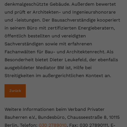
denkmalgeschützte Gebäude. Außerdem bewertet
registriert eine eindeutige ID, um
Zweck
Daten darüber zu speichern, welche
und prüft er Architekten- und Ingenieurshonorare
Videos von YouTube der Nutzer
und -leistungen. Der Bausachverständige kooperiert
gesehen hat.
in seinem Büro mit zertifizierten Energieberatern,
öffentlich bestellten und vereidigten
Name
yt-remote-connected-devices
Sachverständigen sowie mit erfahrenen
Fachanwälten für Bau- und Architektenrecht. Als
Anbieter
Youtube.com
Besonderheit bietet Dieter Leukefeld, der ebenfalls
Laufzeit
Session
ausgebildeter Mediator BM ist, Hilfe bei
Streitigkeiten im außergerichtlichen Kontext an.
YouTube setzt diesen Cookie, um die
Videopräferenzen des Nutzers zu
Zweck
speichern, der eingebettete YouTube-
Zurück
Videos verwendet.
Weitere Informationen beim Verband Privater
Bauherren e.V., Bundesbüro, Chausseestraße 8, 10115
Berlin, Telefon:
030 2789010
, Fax: 030 27890111, E-