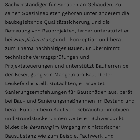
Sachverständiger für Schäden an Gebäuden. Zu
Name
yt.innertube::requests
seinen Spezialgebieten gehören unter anderem die
baubegleitende Qualitätssicherung und die
Anbieter
youtube.com
Betreuung von Bauprojekten, ferner unterstützt er
Laufzeit
Session
bei
Energieberatung
und –konzeption und berät
zum Thema nachhaltiges Bauen. Er übernimmt
Dieser von YouTube gesetzte Cookie
technische Vertragsprüfungen und
registriert eine eindeutige ID, um
Zweck
Daten darüber zu speichern, welche
Projektsteuerungen und unterstützt Bauherren bei
Videos von YouTube der Nutzer
der Beseitigung von Mängeln am Bau. Dieter
gesehen hat.
Leukefeld erstellt Gutachten, er arbeitet
Sanierungsempfehlungen für Bauschäden aus, berät
Name
yt.innertube::nextId
bei Bau- und Sanierungsmaßnahmen im Bestand und
berät Kunden beim Kauf von Gebrauchtimmobilien
Anbieter
Youtube.com
und Grundstücken. Einen weiteren Schwerpunkt
Laufzeit
Session
bildet die
Beratung
im Umgang mit historischer
Bausubstanz wie zum Beispiel Fachwerk und
Dieser von YouTube gesetzte Cookie