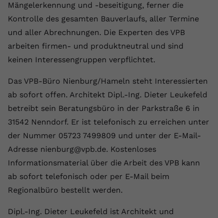
Mängelerkennung und -beseitigung, ferner die
Anbieter
youtube.com
Kontrolle des gesamten Bauverlaufs, aller Termine
und aller Abrechnungen. Die Experten des VPB
Laufzeit
2 Jahre
arbeiten firmen- und produktneutral und sind
YouTube setzt dieses Cookie über
keinen Interessengruppen verpflichtet.
Zweck
eingebettete YouTube-Videos und
registriert anonyme statistische Daten.
Das VPB-Büro Nienburg/Hameln steht Interessierten
ab sofort offen. Architekt Dipl.-Ing. Dieter Leukefeld
Name
yt-remote-device-id
betreibt sein Beratungsbüro in der Parkstraße 6 in
31542 Nenndorf. Er ist telefonisch zu erreichen unter
Anbieter
Youtube.com
der Nummer 05723 7499809 und unter der E-Mail-
Adresse nienburg@vpb.de. Kostenloses
Laufzeit
Session
Informationsmaterial über die Arbeit des VPB kann
YouTube setzt diesen Cookie, um die
ab sofort telefonisch oder per E-Mail beim
Videopräferenzen des Benutzers zu
Zweck
Regionalbüro bestellt werden.
speichern, der eingebettete YouTube-
Videos verwendet.
Dipl.-Ing. Dieter Leukefeld ist Architekt und