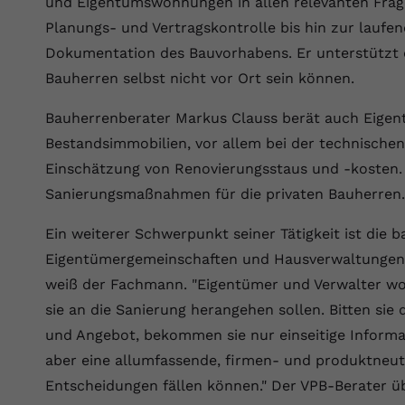
und Eigentumswohnungen in allen relevanten Fra
Wir verwenden auf unserer Website externe Inhalte, um Ihnen
generierte ID, für die historische
Laufzeit
90 Tage
Zweck
zusätzliche Informationen anzubieten.
Speicherung Ihrer vorgenommen
Planungs- und Vertragskontrolle bis hin zur laufe
Einstellungen, falls der Webseiten-Betreiber
Wird von Google Ads für das Conversion-
Dokumentation des Bauvorhabens. Er unterstützt
Name
Cookie-Informationen anzeigen
vuid
dies eingestellt hat.
Zweck
Tracking verwendet, um Werbeklicks der
Bauherren selbst nicht vor Ort sein können.
Nutzung auf unserer Website zuzuordnen.
Anbieter
vimeo.com
Bauherrenberater Markus Clauss berät auch Eigen
Name
fe_typo_user
Laufzeit
2 Jahre
Bestandsimmobilien, vor allem bei der technischen
Anbieter
VPB.de
Einschätzung von Renovierungsstaus und -kosten.
Vimeo installiert dieses Cookie, um
Sanierungsmaßnahmen für die privaten Bauherren.
Tracking-Informationen zu sammeln, indem
Laufzeit
Session
Zweck
es eine eindeutige ID zum Einbetten von
Ein weiterer Schwerpunkt seiner Tätigkeit ist die
Videos auf der Website setzt.
Dieses Cookie wird verwendet, um die
Eigentümergemeinschaften und Hausverwaltungen. "
Zweck
Speicherung von Benutzereinstellungen zu
ermöglichen.
weiß der Fachmann. "Eigentümer und Verwalter woll
Name
CONSENT
sie an die Sanierung herangehen sollen. Bitten s
Anbieter
youtube.com
und Angebot, bekommen sie nur einseitige Inform
aber eine allumfassende, firmen- und produktneu
Laufzeit
2 Jahre
Entscheidungen fällen können." Der VPB-Berater ü