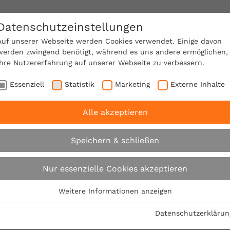
Datenschutzeinstellungen
SACHVERSTÄNDIGE FINDEN!
Auf unserer Webseite werden Cookies verwendet. Einige davon
werden zwingend benötigt, während es uns andere ermöglichen,
Ihre Nutzererfahrung auf unserer Webseite zu verbessern.
e Mitgliedschaft
Über den VPB
Ratgeber
Essenziell
Statistik
Marketing
Externe Inhalte
Alle akzeptieren
rbraucherschutz am Bau: VPB eröffnet neues Büro in Hud
Speichern & schließen
Verbraucherschutz 
Nur essenzielle Cookies akzeptieren
eröffnet neues Büro
Weitere Informationen anzeigen
Essenziell
Essenzielle Cookies werden für grundlegende Funktionen der
Datenschutzerklärun
01.04.2020
Webseite benötigt. Dadurch ist gewährleistet, dass die