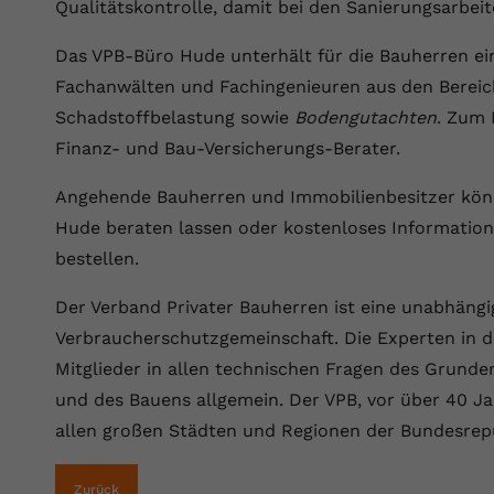
YouTube setzt dieses Cookie über
Qualitätskontrolle, damit bei den Sanierungsarbeit
Zweck
eingebettete YouTube-Videos und registriert
anonyme statistische Daten.
Das VPB-Büro Hude unterhält für die Bauherren e
Fachanwälten und Fachingenieuren aus den Bereic
Schadstoffbelastung sowie
Bodengutachten
. Zum
Name
yt-remote-device-id
Finanz- und Bau-Versicherungs-Berater.
Anbieter
Youtube.com
Angehende Bauherren und Immobilienbesitzer könn
Laufzeit
Session
Hude beraten lassen oder kostenloses Informations
bestellen.
YouTube setzt diesen Cookie, um die
Videopräferenzen des Benutzers zu
Zweck
Der Verband Privater Bauherren ist eine unabhängi
speichern, der eingebettete YouTube-Videos
Verbraucherschutzgemeinschaft. Die Experten in 
verwendet.
Mitglieder in allen technischen Fragen des Grund
und des Bauens allgemein. Der VPB, vor über 40 Ja
Name
yt.innertube::requests
allen großen Städten und Regionen der Bundesrepu
Anbieter
youtube.com
Zurück