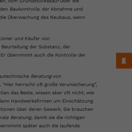
gen, vom
Grundstückskauf
über die
nden
Baukontrolle
, der Abnahme und
 die Überwachung des Neubaus, wenn
tümer und Käufer von
 Beurteilung der Substanz, der
 Er übernimmt auch die Kontrolle der
M
 bautechnische
Beratung
von
Hier herrscht oft große Verunsicherung",
en das Beste, wissen aber oft nicht, wie
ie dann Handwerksfirmen um Einschätzung
ationen über deren Gewerk. Sie brauchen
trale
Beratung
, damit sie die richtigen
bernimmt später auch die laufende