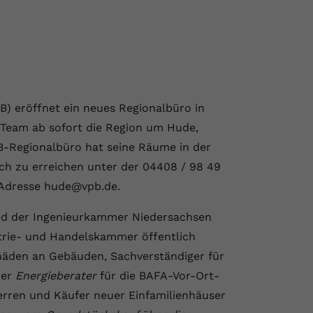
) eröffnet ein neues Regionalbüro in
 Team ab sofort die Region um Hude,
PB-Regionalbüro hat seine Räume in der
sch zu erreichen unter der 04408 / 98 49
-Adresse hude@vpb.de.
ied der Ingenieurkammer Niedersachsen
trie- und Handelskammer öffentlich
chäden an Gebäuden, Sachverständiger für
ner
Energieberater
für die BAFA-Vor-Ort-
erren und Käufer neuer Einfamilienhäuser