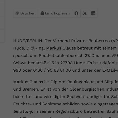
Webseite einwandfrei funktioniert.
Name
Cookie-Informationen anzeigen
cookie_optin
Drucken
Link kopieren
Anbieter
VPB.de
Statistik
Diese Technologien ermöglichen es uns, die Nutzung der
Laufzeit
1 Jahr
Website zu analysieren, um die Leistung zu messen und zu
HUDE/BERLIN. Der Verband Privater Bauherren (VPB
verbessern.
Dieses Cookie wird verwendet, um Ihre
Hude. Dipl.-Ing. Markus Clauss betreut mit seinem
Zweck
Cookie-Einstellungen für diese Website zu
Name
Cookie-Informationen anzeigen
_ga
speziell den Postleitzahlenbereich 27. Das neue V
speichern.
Schwalbenstraße 15 in 27798 Hude. Es ist telefoni
Anbieter
Google Analytics 4
Marketing
990 oder 0160 / 90 63 81 00 und unter der E-Mail
Name
SgCookieOptin.lastPreferences
Marketing-Cookies ermöglichen es uns, Ihnen relevante
Laufzeit
2 Jahre
Werbung anzuzeigen und den Erfolg unserer Werbekampagnen
Markus Clauss ist Diplom-Bauingenieur und Mitgl
Anbieter
VPB.de
zu messen.
Wird von Google Analytics 4 verwendet, um
und Bremen. Er ist von der Oldenburgischen Indus
Nutzer wiederzuerkennen und statistische
bestellter und vereidigter Sachverständiger für S
Laufzeit
1 Jahr
Zweck
Name
Cookie-Informationen anzeigen
_gcl au
Informationen zur Nutzung der Website zu
Feuchte- und Schimmelschäden sowie eingetrage
erfassen.
Dieser Wert speichert Ihre Consent-
Anbieter
Google Ads
Beratung
. In seinem Regionalbüro betreut er Bauh
Externe Inhalte
Einstellungen. Unter anderem eine zufällig