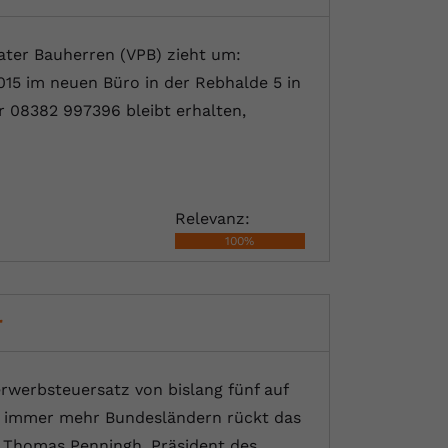
ter Bauherren (VPB) zieht um:
015 im neuen Büro in der Rebhalde 5 in
 08382 997396 bleibt erhalten,
Relevanz:
100%
r
rwerbsteuersatz von bislang fünf auf
in immer mehr Bundesländern rückt das
ert Thomas Penningh, Präsident des