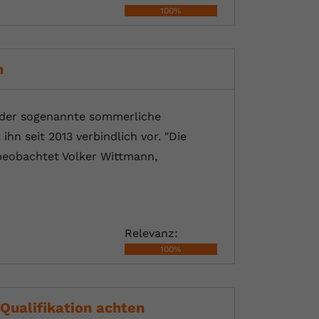
100%
n
t der sogenannte sommerliche
hn seit 2013 verbindlich vor. "Die
 beobachtet Volker Wittmann,
Relevanz:
100%
 Qualifikation achten