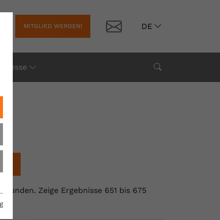
Kontakt
DE
MITGLIED WERDEN!
Suche
Presse
chen
 gefunden.
Zeige Ergebnisse 651 bis 675
g