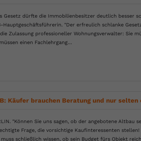
Anbieter
Youtube.com
s Gesetz dürfte die Immobilienbesitzer deutlich besser s
-Hauptgeschäftsführerin. "Der erfreulich schlanke Geset
Laufzeit
Session
 die Zulassung professioneller Wohnungsverwalter: Sie müs
YouTube setzt diesen Cookie, um die
 müssen einen Fachlehrgang…
Zweck
Videopräferenzen des Nutzers zu speichern,
der eingebettete YouTube-Videos verwendet.
B: Käufer brauchen Beratung und nur selten
LIN. "Können Sie uns sagen, ob der angebotene Altbau se
echtigte Frage, die vorsichtige Kaufinteressenten stellen
 muss schließlich wissen, ob sein Budget fürs Objekt reic