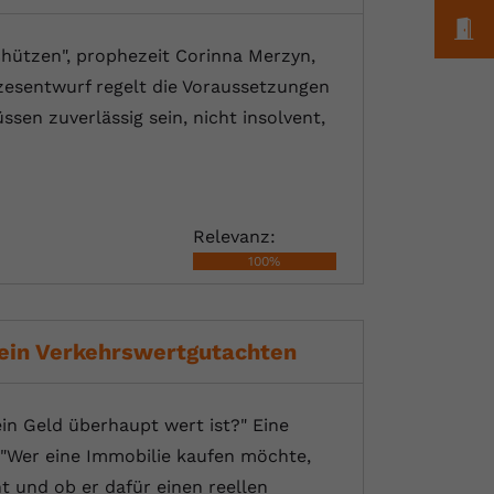
M
chützen", prophezeit Corinna Merzyn,
zesentwurf regelt die Voraussetzungen
sen zuverlässig sein, nicht insolvent,
Relevanz:
100%
 ein Verkehrswertgutachten
in Geld überhaupt wert ist?" Eine
! "Wer eine Immobilie kaufen möchte,
ht und ob er dafür einen reellen