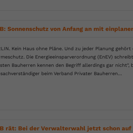
Laufzeit
Session
Dieser von YouTube gesetzte Cookie
registriert eine eindeutige ID, um Daten
Zweck
B: Sonnenschutz von Anfang an mit einplane
darüber zu speichern, welche Videos von
YouTube der Nutzer gesehen hat.
LIN. Kein Haus ohne Pläne. Und zu jeder Planung gehör
Name
yt.innertube::nextId
meschutz. Die Energieeinsparverordnung (EnEV) schreibt i
sten Bauherren kennen den Begriff allerdings gar nicht",
Anbieter
Youtube.com
sachverständiger beim Verband Privater Bauherren…
Laufzeit
Session
Dieser von YouTube gesetzte Cookie
registriert eine eindeutige ID, um Daten
Zweck
darüber zu speichern, welche Videos von
YouTube der Nutzer gesehen hat.
B rät: Bei der Verwalterwahl jetzt schon auf
Name
yt-remote-connected-devices