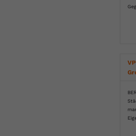
Geg
VP
Gr
BER
Stä
man
Eig