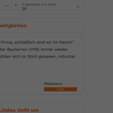
....
»
Ergebnisse pro Seite:
eitigkeiten
irma, schließlich sind wir im Recht!"
ater Bauherren (VPB) immer wieder.
fühlen sich im Stich gelassen, mitunter
Relevanz:
100%
Lindau zieht um