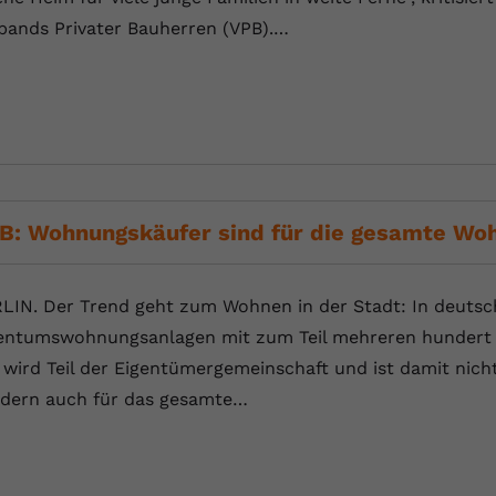
YouTube setzt dieses Cookie über
bands Privater Bauherren (VPB).…
Zweck
eingebettete YouTube-Videos und registriert
anonyme statistische Daten.
Name
yt-remote-device-id
Anbieter
Youtube.com
Laufzeit
Session
B: Wohnungskäufer sind für die gesamte Woh
YouTube setzt diesen Cookie, um die
Videopräferenzen des Benutzers zu
Zweck
LIN. Der Trend geht zum Wohnen in der Stadt: In deuts
speichern, der eingebettete YouTube-Videos
entumswohnungsanlagen mit zum Teil mehreren hundert W
verwendet.
 wird Teil der Eigentümergemeinschaft und ist damit nich
dern auch für das gesamte…
Name
yt.innertube::requests
Anbieter
youtube.com