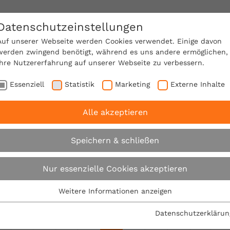
Datenschutzeinstellungen
SACHVERSTÄNDIGE FINDEN!
Auf unserer Webseite werden Cookies verwendet. Einige davon
werden zwingend benötigt, während es uns andere ermöglichen,
Ihre Nutzererfahrung auf unserer Webseite zu verbessern.
e Mitgliedschaft
Über den VPB
Ratgeber
Essenziell
Statistik
Marketing
Externe Inhalte
Alle akzeptieren
Suche
Speichern & schließen
Nur essenzielle Cookies akzeptieren
Su
Weitere Informationen anzeigen
Essenziell
t nach "*".
Es wurden 1172 Ergebnisse in 3 Millisekunden
Essenzielle Cookies werden für grundlegende Funktionen der
2.
Datenschutzerklärun
Webseite benötigt. Dadurch ist gewährleistet, dass die