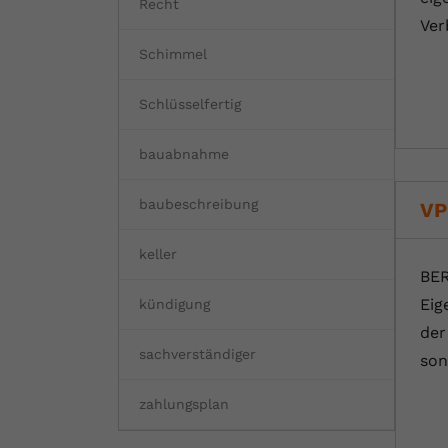
Recht
Ver
Schimmel
Schlüsselfertig
bauabnahme
baubeschreibung
VP
keller
BER
Eig
kündigung
der
sachverständiger
son
zahlungsplan