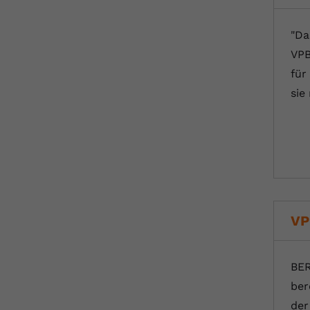
"Da
VPB
für
sie
VP
BER
ber
der