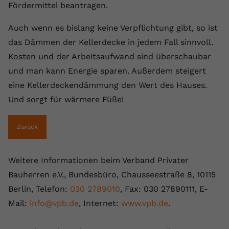
Fördermittel beantragen.
Name
yt.innertube::requests
Auch wenn es bislang keine Verpflichtung gibt, so ist
Anbieter
youtube.com
das Dämmen der Kellerdecke in jedem Fall sinnvoll.
Kosten und der Arbeitsaufwand sind überschaubar
Laufzeit
Session
und man kann Energie sparen. Außerdem steigert
Dieser von YouTube gesetzte Cookie
eine Kellerdeckendämmung den Wert des Hauses.
registriert eine eindeutige ID, um
Und sorgt für wärmere Füße!
Zweck
Daten darüber zu speichern, welche
Videos von YouTube der Nutzer
gesehen hat.
Zurück
Name
yt.innertube::nextId
Weitere Informationen beim Verband Privater
Bauherren e.V., Bundesbüro, Chausseestraße 8, 10115
Anbieter
Youtube.com
Berlin, Telefon:
030 2789010
, Fax: 030 27890111, E-
Mail:
info@vpb.de
, Internet:
www.vpb.de
.
Laufzeit
Session
Dieser von YouTube gesetzte Cookie