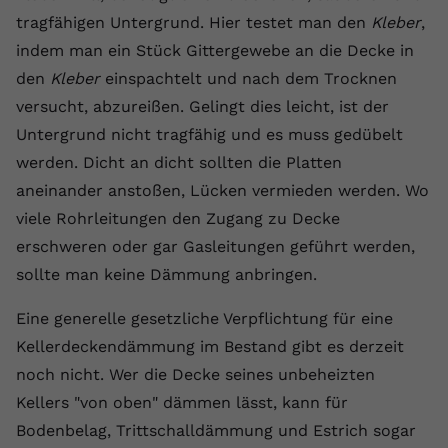
tragfähigen Untergrund. Hier testet man den
Kleber
,
Anbieter
youtube.com
indem man ein Stück Gittergewebe an die Decke in
Laufzeit
2 Jahre
den
Kleber
einspachtelt und nach dem Trocknen
versucht, abzureißen. Gelingt dies leicht, ist der
YouTube setzt dieses Cookie über
Untergrund nicht tragfähig und es muss gedübelt
Zweck
eingebettete YouTube-Videos und
registriert anonyme statistische Daten.
werden. Dicht an dicht sollten die Platten
aneinander anstoßen, Lücken vermieden werden. Wo
viele Rohrleitungen den Zugang zu Decke
Name
yt-remote-device-id
erschweren oder gar Gasleitungen geführt werden,
Anbieter
Youtube.com
sollte man keine Dämmung anbringen.
Laufzeit
Session
Eine generelle gesetzliche Verpflichtung für eine
Kellerdeckendämmung im Bestand gibt es derzeit
YouTube setzt diesen Cookie, um die
Videopräferenzen des Benutzers zu
noch nicht. Wer die Decke seines unbeheizten
Zweck
speichern, der eingebettete YouTube-
Kellers "von oben" dämmen lässt, kann für
Videos verwendet.
Bodenbelag, Trittschalldämmung und Estrich sogar