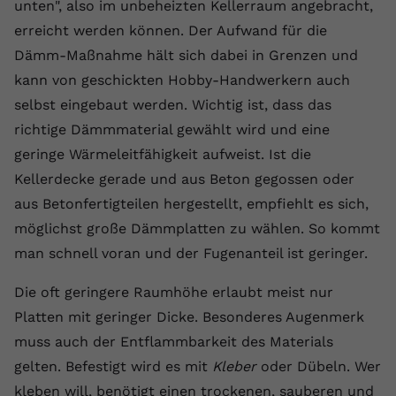
Laufzeit
1 Jahr
unten", also im unbeheizten Kellerraum angebracht,
Name
Cookie-Informationen anzeigen
_gcl au
Zweck
wiederzuerkennen und statistische
erreicht werden können. Der Aufwand für die
Informationen zur Nutzung der
Dieser Wert speichert Ihre Consent-
Anbieter
Google Ads
Externe Inhalte
Dämm-Maßnahme hält sich dabei in Grenzen und
Website zu erfassen.
Einstellungen. Unter anderem eine
Wir verwenden auf unserer Website externe Inhalte,
kann von geschickten Hobby-Handwerkern auch
zufällig generierte ID, für die
Laufzeit
90 Tage
um Ihnen zusätzliche Informationen anzubieten.
Zweck
historische Speicherung Ihrer
selbst eingebaut werden. Wichtig ist, dass das
vorgenommen Einstellungen, falls der
Wird von Google Ads für das
richtige Dämmmaterial gewählt wird und eine
Name
Cookie-Informationen anzeigen
vuid
Webseiten-Betreiber dies eingestellt
Conversion-Tracking verwendet, um
Zweck
geringe Wärmeleitfähigkeit aufweist. Ist die
hat.
Werbeklicks der Nutzung auf unserer
Anbieter
vimeo.com
Kellerdecke gerade und aus Beton gegossen oder
Website zuzuordnen.
aus Betonfertigteilen hergestellt, empfiehlt es sich,
Laufzeit
2 Jahre
Name
fe_typo_user
möglichst große Dämmplatten zu wählen. So kommt
Vimeo installiert dieses Cookie, um
man schnell voran und der Fugenanteil ist geringer.
Anbieter
VPB.de
Tracking-Informationen zu sammeln,
Zweck
indem es eine eindeutige ID zum
Die oft geringere Raumhöhe erlaubt meist nur
Laufzeit
Session
Einbetten von Videos auf der Website
Platten mit geringer Dicke. Besonderes Augenmerk
setzt.
Dieses Cookie wird verwendet, um die
muss auch der Entflammbarkeit des Materials
Zweck
Speicherung von
gelten. Befestigt wird es mit
Kleber
oder Dübeln. Wer
Benutzereinstellungen zu ermöglichen.
Name
CONSENT
kleben will, benötigt einen trockenen, sauberen und