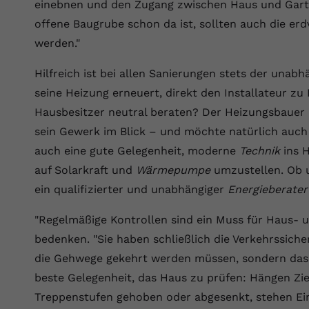
einebnen und den Zugang zwischen Haus und Garte
Laufzeit
Session
offene Baugrube schon da ist, sollten auch die er
Dieser von YouTube gesetzte Cookie
werden."
registriert eine eindeutige ID, um Daten
Zweck
darüber zu speichern, welche Videos von
Hilfreich ist bei allen Sanierungen stets der unab
YouTube der Nutzer gesehen hat.
seine Heizung erneuert, direkt den Installateur zu
Hausbesitzer neutral beraten? Der Heizungsbauer 
Name
yt.innertube::nextId
sein Gewerk im Blick – und möchte natürlich auch 
auch eine gute Gelegenheit, moderne
Technik
ins H
Anbieter
Youtube.com
auf Solarkraft und
Wärmepumpe
umzustellen. Ob u
Laufzeit
Session
ein qualifizierter und unabhängiger
Energieberater
Dieser von YouTube gesetzte Cookie
"Regelmäßige Kontrollen sind ein Muss für Haus- u
registriert eine eindeutige ID, um Daten
Zweck
bedenken. "Sie haben schließlich die Verkehrssiche
darüber zu speichern, welche Videos von
die Gehwege gekehrt werden müssen, sondern das 
YouTube der Nutzer gesehen hat.
beste Gelegenheit, das Haus zu prüfen: Hängen Zi
Treppenstufen gehoben oder abgesenkt, stehen Ein
Name
yt-remote-connected-devices