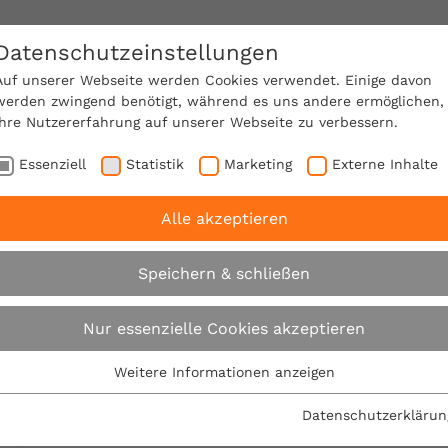
Datenschutzeinstellungen
SACHVERSTÄNDIGE FINDEN!
Auf unserer Webseite werden Cookies verwendet. Einige davon
werden zwingend benötigt, während es uns andere ermöglichen,
Ihre Nutzererfahrung auf unserer Webseite zu verbessern.
e Mitgliedschaft
Über den VPB
Ratgeber
Essenziell
Statistik
Marketing
Externe Inhalte
Alle akzeptieren
B rät: Den Sommer für die Instandhaltung des Hauses nu
Speichern & schließen
VPB rät: Den Sommer
Nur essenzielle Cookies akzeptieren
Instandhaltung des
Weitere Informationen anzeigen
Essenziell
Essenzielle Cookies werden für grundlegende Funktionen der
Datenschutzerklärun
28.06.2022
Webseite benötigt. Dadurch ist gewährleistet, dass die