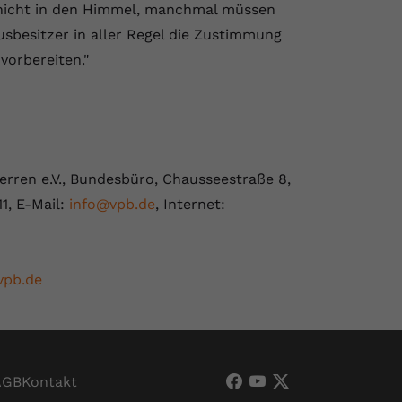
icht in den Himmel, manchmal müssen
sbesitzer in aller Regel die Zustimmung
orbereiten."
rren e.V., Bundesbüro, Chausseestraße 8,
11, E-Mail:
info@vpb.de
, Internet:
vpb.de
AGB
Kontakt
VPB Verband Privater
VPB Verband Priva
VPB Verband Pri