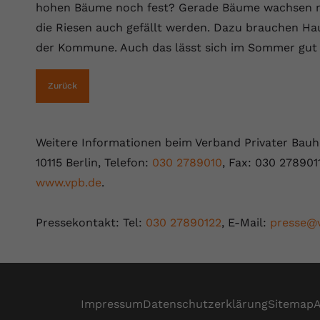
hohen Bäume noch fest? Gerade Bäume wachsen n
Anbieter
Youtube.com
die Riesen auch gefällt werden. Dazu brauchen Hau
der Kommune. Auch das lässt sich im Sommer gut v
Laufzeit
Session
Zurück
YouTube setzt diesen Cookie, um die
Zweck
Videopräferenzen des Nutzers zu speichern,
der eingebettete YouTube-Videos verwendet.
Weitere Informationen beim Verband Privater Bauhe
10115 Berlin, Telefon:
030 2789010
, Fax: 030 278901
www.vpb.de
.
Pressekontakt: Tel:
030 27890122
, E-Mail:
presse@
Impressum
Datenschutzerklärung
Sitemap