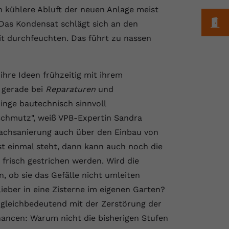
ch kühlere Abluft der neuen Anlage meist
M
Das Kondensat schlägt sich an den
t durchfeuchten. Das führt zu nassen
 ihre Ideen frühzeitig mit ihrem
 gerade bei
Reparaturen
und
inge bautechnisch sinnvoll
chmutz", weiß VPB-Expertin Sandra
 Dachsanierung auch über den Einbau von
 einmal steht, dann kann auch noch die
frisch gestrichen werden. Wird die
, ob sie das Gefälle nicht umleiten
lieber in eine Zisterne im eigenen Garten?
 gleichbedeutend mit der Zerstörung der
Chancen: Warum nicht die bisherigen Stufen