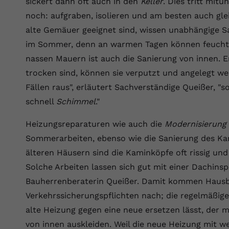
sickert dann oft auch in den
Keller
. Dies tritt mitu
Wir verwenden auf unserer Website externe Inhalte, um Ihnen
generierte ID, für die historische
Laufzeit
90 Tage
Zweck
zusätzliche Informationen anzubieten.
Speicherung Ihrer vorgenommen
noch: aufgraben, isolieren und am besten auch gl
Einstellungen, falls der Webseiten-Betreiber
Wird von Google Ads für das Conversion-
alte Gemäuer geeignet sind, wissen unabhängige Sa
Name
Cookie-Informationen anzeigen
vuid
dies eingestellt hat.
Zweck
Tracking verwendet, um Werbeklicks der
im Sommer, denn an warmen Tagen können feuchte 
Nutzung auf unserer Website zuzuordnen.
Anbieter
vimeo.com
nassen Mauern ist auch die Sanierung von innen. 
Name
fe_typo_user
trocken sind, können sie verputzt und angelegt w
Laufzeit
2 Jahre
Fällen raus", erläutert Sachverständige Queißer, "
Anbieter
VPB.de
Vimeo installiert dieses Cookie, um
schnell
Schimmel
."
Tracking-Informationen zu sammeln, indem
Laufzeit
Session
Zweck
es eine eindeutige ID zum Einbetten von
Heizungsreparaturen wie auch die
Modernisierung
Videos auf der Website setzt.
Dieses Cookie wird verwendet, um die
Sommerarbeiten, ebenso wie die Sanierung des Ka
Zweck
Speicherung von Benutzereinstellungen zu
älteren Häusern sind die Kaminköpfe oft rissig und
ermöglichen.
Name
CONSENT
Solche Arbeiten lassen sich gut mit einer Dachinsp
Bauherrenberaterin Queißer. Damit kommen Hausbe
Anbieter
youtube.com
Verkehrssicherungspflichten nach; die regelmäßig
alte Heizung gegen eine neue ersetzen lässt, der 
Laufzeit
2 Jahre
von innen auskleiden. Weil die neue Heizung mit w