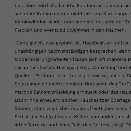
YouTube setzt dieses Cookie über
betrieben wird als die alte, kondensiert die deutli
Zweck
eingebettete YouTube-Videos und registriert
schon im Kaminzug und nicht erst am Kaminkopf. 
anonyme statistische Daten.
Kaminwänden nieder und kann sie im Laufe der Zei
Flecken und eventuell
Schimmel
in den Räumen.
Name
yt-remote-device-id
"Ganz gleich, was geplant ist, Hausbesitzer sollten
Anbieter
Youtube.com
unabhängigen Sachverständigen besprechen, denn
Laufzeit
Session
Modernisierungsarbeiten lassen sich oft mehrere D
zusammenfassen. Das spart Geld, Aufregung und S
YouTube setzt diesen Cookie, um die
Queißer. "So lohnt es sich beispielsweise, bei der
Videopräferenzen des Benutzers zu
Zweck
Solarpaneelen nachzudenken. Und wenn das Gerüst
speichern, der eingebettete YouTube-Videos
verwendet.
marode Balkonverkleidung erneuert oder das Haus 
Dachrinne erneuert, sollten Hausbesitzer überlegen
können, statt wie bisher in den öffentlichen Kanal 
Name
yt.innertube::requests
Selbst das Aufgraben des Kellers von außen, meist
Anbieter
youtube.com
alten Terrasse und eines Teils des Gartens, birgt 