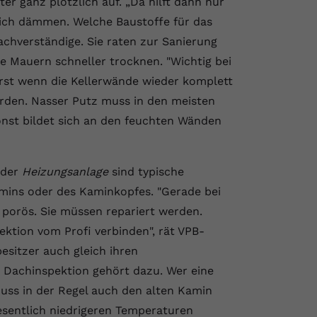
nter ganz plötzlich auf. „Da hilft dann nur
eich dämmen. Welche Baustoffe für das
chverständige. Sie raten zur Sanierung
Mauern schneller trocknen. "Wichtig bei
Erst wenn die Kellerwände wieder komplett
erden. Nasser Putz muss in den meisten
sonst bildet sich an den feuchten Wänden
der
Heizungsanlage
sind typische
mins oder des Kaminkopfes. "Gerade bei
 porös. Sie müssen repariert werden.
ektion vom Profi verbinden", rät VPB-
sitzer auch gleich ihren
e Dachinspektion gehört dazu. Wer eine
muss in der Regel auch den alten Kamin
esentlich niedrigeren Temperaturen