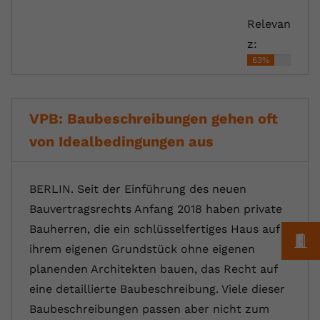
registriert eine eindeutige ID, um
Relevan
Zweck
Daten darüber zu speichern, welche
Videos von YouTube der Nutzer
z:
gesehen hat.
63%
Name
yt-remote-connected-devices
VPB: Baubeschreibungen gehen oft
Anbieter
Youtube.com
von Idealbedingungen aus
Laufzeit
Session
BERLIN. Seit der Einführung des neuen
YouTube setzt diesen Cookie, um die
Bauvertragsrechts Anfang 2018 haben private
Videopräferenzen des Nutzers zu
Zweck
speichern, der eingebettete YouTube-
Bauherren, die ein schlüsselfertiges Haus auf
M
Videos verwendet.
ihrem eigenen Grundstück ohne eigenen
planenden Architekten bauen, das Recht auf
eine detaillierte Baubeschreibung. Viele dieser
Baubeschreibungen passen aber nicht zum