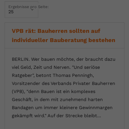
Ergebnisse pro Seite:
Name
yt.innertube::requests
Anbieter
youtube.com
VPB rät: Bauherren sollten auf
Laufzeit
Session
individueller Bauberatung bestehen
Dieser von YouTube gesetzte Cookie
registriert eine eindeutige ID, um
Zweck
Daten darüber zu speichern, welche
BERLIN. Wer bauen möchte, der braucht dazu
Videos von YouTube der Nutzer
viel Geld, Zeit und Nerven. "Und seriöse
gesehen hat.
Ratgeber", betont Thomas Penningh,
Vorsitzender des Verbands Privater Bauherren
Name
yt.innertube::nextId
(VPB), "denn Bauen ist ein komplexes
Geschäft, in dem mit zunehmend harten
Anbieter
Youtube.com
Bandagen um immer kleinere Gewinnmargen
Laufzeit
Session
gekämpft wird." Auf der Strecke bleibt…
Dieser von YouTube gesetzte Cookie