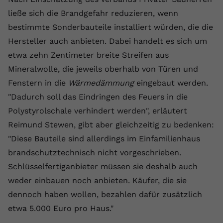
ließe sich die Brandgefahr reduzieren, wenn
Name
yt.innertube::requests
bestimmte Sonderbauteile installiert würden, die die
Anbieter
youtube.com
Hersteller auch anbieten. Dabei handelt es sich um
etwa zehn Zentimeter breite Streifen aus
Laufzeit
Session
Mineralwolle, die jeweils oberhalb von Türen und
Dieser von YouTube gesetzte Cookie
Fenstern in die
Wärmedämmung
eingebaut werden.
registriert eine eindeutige ID, um
"Dadurch soll das Eindringen des Feuers in die
Zweck
Daten darüber zu speichern, welche
Polystyrolschale verhindert werden", erläutert
Videos von YouTube der Nutzer
gesehen hat.
Reimund Stewen, gibt aber gleichzeitig zu bedenken:
"Diese Bauteile sind allerdings im Einfamilienhaus
brandschutztechnisch nicht vorgeschrieben.
Name
yt.innertube::nextId
Schlüsselfertiganbieter müssen sie deshalb auch
Anbieter
Youtube.com
weder einbauen noch anbieten. Käufer, die sie
dennoch haben wollen, bezahlen dafür zusätzlich
Laufzeit
Session
etwa 5.000 Euro pro Haus."
Dieser von YouTube gesetzte Cookie