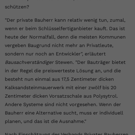
schützen?
Anbieter
youtube.com
"Der private Bauherr kann relativ wenig tun, zumal,
Laufzeit
2 Jahre
wenn er beim Schlüsselfertiganbieter kauft. Das ist
YouTube setzt dieses Cookie über
heute der Normalfall, denn die meisten Kommunen
Zweck
eingebettete YouTube-Videos und
vergeben Baugrund nicht mehr an Privatleute,
registriert anonyme statistische Daten.
sondern nur noch an Entwickler", erläutert
Bausachverständiger
Stewen. "Der Bauträger bietet
Name
yt-remote-device-id
in der Regel die preiswerteste Lösung an, und die
besteht nun einmal aus 17,5 Zentimeter dicken
Anbieter
Youtube.com
Kalksandsteinmauerwerk mit einer zwölf bis 20
Laufzeit
Session
Zentimeter dicken Vorsatzschale aus Polysytrol.
Andere Systeme sind nicht vorgesehen. Wenn der
YouTube setzt diesen Cookie, um die
Videopräferenzen des Benutzers zu
Bauherr eine Alternative sucht, muss er individuell
Zweck
speichern, der eingebettete YouTube-
planen, und das ist die Ausnahme."
Videos verwendet.
Nach Einschätzung des Verbands Privater Bauherren