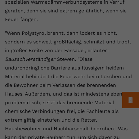
Laufzeit
1 Jahr
speziellen Wärmedämmverbundsysteme in Verruf
Name
Cookie-Informationen anzeigen
_gcl au
Zweck
wiederzuerkennen und statistische
geraten, denn sie sind extrem gefährlich, wenn sie
Informationen zur Nutzung der
Dieser Wert speichert Ihre Consent-
Anbieter
Google Ads
Externe Inhalte
Feuer fangen.
Website zu erfassen.
Einstellungen. Unter anderem eine
Wir verwenden auf unserer Website externe Inhalte,
zufällig generierte ID, für die
Laufzeit
90 Tage
"Wenn Polystyrol brennt, dann lodert es nicht,
um Ihnen zusätzliche Informationen anzubieten.
Zweck
historische Speicherung Ihrer
sondern es schwelt großflächig, schmilzt und tropft
vorgenommen Einstellungen, falls der
Wird von Google Ads für das
Name
Cookie-Informationen anzeigen
vuid
Webseiten-Betreiber dies eingestellt
Conversion-Tracking verwendet, um
in großer Breite von der Fassade", erläutert
Zweck
hat.
Werbeklicks der Nutzung auf unserer
Bausachverständiger
Stewen. "Diese
Anbieter
vimeo.com
Website zuzuordnen.
undurchdringliche Barriere aus flüssigem heißem
Laufzeit
2 Jahre
Name
fe_typo_user
Material behindert die Feuerwehr beim Löschen und
die Bewohner beim Verlassen des brennenden
Vimeo installiert dieses Cookie, um
Anbieter
VPB.de
Tracking-Informationen zu sammeln,
Hauses. Außerdem, und das ist mindestens ebenso
M
Zweck
indem es eine eindeutige ID zum
problematisch, setzt das brennende Material
Laufzeit
Session
Einbetten von Videos auf der Website
chemische Verbindungen frei, die Fachleute als
setzt.
Dieses Cookie wird verwendet, um die
extrem giftig einstufen und die Retter,
Zweck
Speicherung von
Hausbewohner und Nachbarschaft bedrohen." Was
Benutzereinstellungen zu ermöglichen.
Name
CONSENT
kann der private Bauherr tun, um sich davor zu