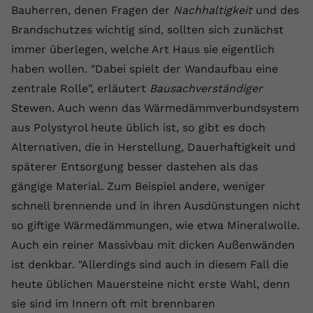
Bauherren, denen Fragen der
Nachhaltigkeit
und des
registriert eine eindeutige ID, um
Zweck
Daten darüber zu speichern, welche
Brandschutzes wichtig sind, sollten sich zunächst
Videos von YouTube der Nutzer
immer überlegen, welche Art Haus sie eigentlich
gesehen hat.
haben wollen. "Dabei spielt der Wandaufbau eine
zentrale Rolle", erläutert
Bausachverständiger
Name
yt-remote-connected-devices
Stewen. Auch wenn das Wärmedämmverbundsystem
aus Polystyrol heute üblich ist, so gibt es doch
Anbieter
Youtube.com
Alternativen, die in Herstellung, Dauerhaftigkeit und
Laufzeit
Session
späterer Entsorgung besser dastehen als das
gängige Material. Zum Beispiel andere, weniger
YouTube setzt diesen Cookie, um die
schnell brennende und in ihren Ausdünstungen nicht
Videopräferenzen des Nutzers zu
Zweck
speichern, der eingebettete YouTube-
so giftige Wärmedämmungen, wie etwa Mineralwolle.
Videos verwendet.
Auch ein reiner Massivbau mit dicken Außenwänden
ist denkbar. "Allerdings sind auch in diesem Fall die
heute üblichen Mauersteine nicht erste Wahl, denn
sie sind im Innern oft mit brennbaren