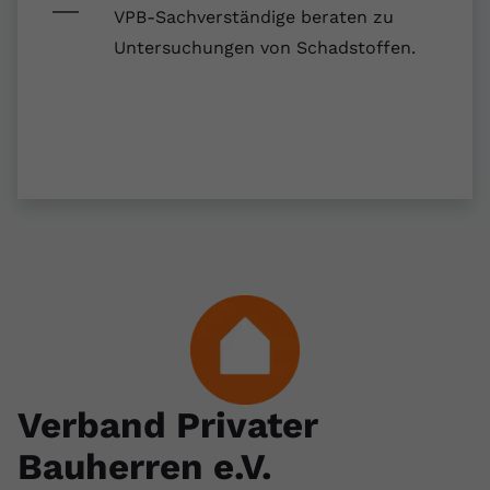
registriert eine eindeutige ID, um
VPB-Sachverständige beraten zu
Zweck
Daten darüber zu speichern, welche
Untersuchungen von Schadstoffen.
Videos von YouTube der Nutzer
gesehen hat.
Name
yt-remote-connected-devices
Anbieter
Youtube.com
Laufzeit
Session
YouTube setzt diesen Cookie, um die
Videopräferenzen des Nutzers zu
Zweck
speichern, der eingebettete YouTube-
Videos verwendet.
Verband Privater
Bauherren e.V.