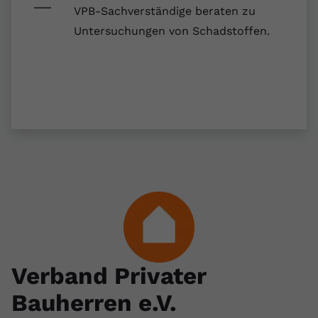
registriert eine eindeutige ID, um
VPB-Sachverständige beraten zu
Zweck
Daten darüber zu speichern, welche
Untersuchungen von Schadstoffen.
Videos von YouTube der Nutzer
gesehen hat.
Name
yt-remote-connected-devices
Anbieter
Youtube.com
Laufzeit
Session
YouTube setzt diesen Cookie, um die
Videopräferenzen des Nutzers zu
Zweck
speichern, der eingebettete YouTube-
Videos verwendet.
Verband Privater
Bauherren e.V.