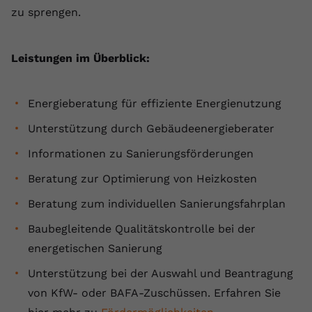
zu sprengen.
Name
yt.innertube::requests
Anbieter
youtube.com
Leistungen im Überblick:
Laufzeit
Session
Energieberatung für effiziente Energienutzung
Dieser von YouTube gesetzte Cookie
registriert eine eindeutige ID, um
Unterstützung durch Gebäudeenergieberater
Zweck
Daten darüber zu speichern, welche
Informationen zu Sanierungsförderungen
Videos von YouTube der Nutzer
gesehen hat.
Beratung zur Optimierung von Heizkosten
Beratung zum individuellen Sanierungsfahrplan
Name
yt.innertube::nextId
Baubegleitende Qualitätskontrolle bei der
Anbieter
Youtube.com
energetischen Sanierung
Unterstützung bei der Auswahl und Beantragung
Laufzeit
Session
von KfW- oder BAFA-Zuschüssen. Erfahren Sie
Dieser von YouTube gesetzte Cookie