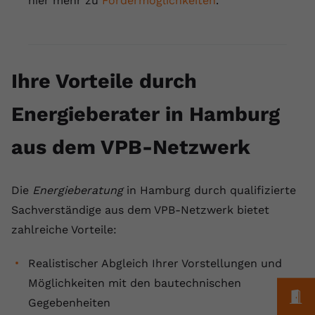
hier mehr zu
Fördermöglichkeiten
.
registriert eine eindeutige ID, um
Zweck
Daten darüber zu speichern, welche
Videos von YouTube der Nutzer
gesehen hat.
Ihre Vorteile durch
Name
yt-remote-connected-devices
Energieberater in Hamburg
Anbieter
Youtube.com
aus dem VPB-Netzwerk
Laufzeit
Session
Die
Energieberatung
in Hamburg durch qualifizierte
YouTube setzt diesen Cookie, um die
Videopräferenzen des Nutzers zu
Sachverständige aus dem VPB-Netzwerk bietet
Zweck
speichern, der eingebettete YouTube-
zahlreiche Vorteile:
Videos verwendet.
Realistischer Abgleich Ihrer Vorstellungen und
Möglichkeiten mit den bautechnischen
M
Gegebenheiten