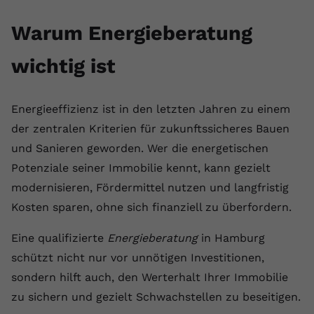
Laufzeit
1 Jahr
Name
Cookie-Informationen anzeigen
_gcl au
Zweck
wiederzuerkennen und statistische
Warum Energieberatung
Informationen zur Nutzung der
Dieser Wert speichert Ihre Consent-
Anbieter
Google Ads
Externe Inhalte
Website zu erfassen.
Einstellungen. Unter anderem eine
wichtig ist
Wir verwenden auf unserer Website externe Inhalte,
zufällig generierte ID, für die
Laufzeit
90 Tage
um Ihnen zusätzliche Informationen anzubieten.
Zweck
historische Speicherung Ihrer
vorgenommen Einstellungen, falls der
Wird von Google Ads für das
Name
Cookie-Informationen anzeigen
vuid
Energieeffizienz ist in den letzten Jahren zu einem
Webseiten-Betreiber dies eingestellt
Conversion-Tracking verwendet, um
Zweck
hat.
Werbeklicks der Nutzung auf unserer
der zentralen Kriterien für zukunftssicheres Bauen
Anbieter
vimeo.com
Website zuzuordnen.
und Sanieren geworden. Wer die energetischen
Laufzeit
2 Jahre
Potenziale seiner Immobilie kennt, kann gezielt
Name
fe_typo_user
modernisieren, Fördermittel nutzen und langfristig
Vimeo installiert dieses Cookie, um
Anbieter
VPB.de
Kosten sparen, ohne sich finanziell zu überfordern.
Tracking-Informationen zu sammeln,
Zweck
indem es eine eindeutige ID zum
Laufzeit
Session
Eine qualifizierte
Energieberatung
in Hamburg
Einbetten von Videos auf der Website
schützt nicht nur vor unnötigen Investitionen,
setzt.
Dieses Cookie wird verwendet, um die
sondern hilft auch, den Werterhalt Ihrer Immobilie
Zweck
Speicherung von
Benutzereinstellungen zu ermöglichen.
zu sichern und gezielt Schwachstellen zu beseitigen.
Name
CONSENT