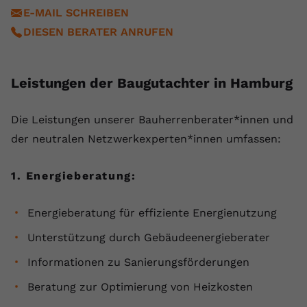
registriert eine eindeutige ID, um
E-MAIL SCHREIBEN
Zweck
Daten darüber zu speichern, welche
DIESEN BERATER ANRUFEN
Videos von YouTube der Nutzer
gesehen hat.
Leistungen der Baugutachter in Hamburg
Name
yt-remote-connected-devices
Die ⁠Leistungen unserer Bauherrenberater*innen und
Anbieter
Youtube.com
der neutralen Netzwerkexperten*innen umfassen:
Laufzeit
Session
1. Energieberatung:
YouTube setzt diesen Cookie, um die
Videopräferenzen des Nutzers zu
Zweck
Energieberatung für effiziente Energienutzung
speichern, der eingebettete YouTube-
Videos verwendet.
Unterstützung durch Gebäudeenergieberater
Informationen zu Sanierungsförderungen
Beratung zur Optimierung von Heizkosten