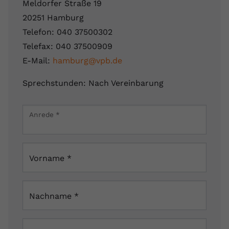
Meldorfer Straße 19
20251 Hamburg
Telefon: 040 37500302
Telefax: 040 37500909
E-Mail:
hamburg@vpb.de
Sprechstunden: Nach Vereinbarung
Leaflet
|
Map data ©
OpenStreetMap
contributors
×
Anrede
*
Meldorfer Straße 19, 20251 Hamburg, Deutschland
Vorname
*
Nachname
*