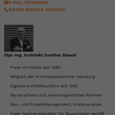
E-MAIL SCHREIBEN
Anbieter
youtube.com
DIESEN BERATER ANRUFEN
Laufzeit
2 Jahre
YouTube setzt dieses Cookie über
Zweck
eingebettete YouTube-Videos und
registriert anonyme statistische Daten.
Dipl.-Ing. Architekt Gunther Staack
Name
yt-remote-device-id
Freier Architekt seit 1990
Anbieter
Youtube.com
Mitglied der Architektenkammer Hamburg
Laufzeit
Session
Eigenes Architekturbüro seit 1990
YouTube setzt diesen Cookie, um die
Barrierefreies und seniorengerechtes Wohnen
Videopräferenzen des Benutzers zu
Zweck
speichern, der eingebettete YouTube-
Bau- und Projektmanagement, Kostenanalyse
Videos verwendet.
freier Sachverständiger für Bauschäden gemäß