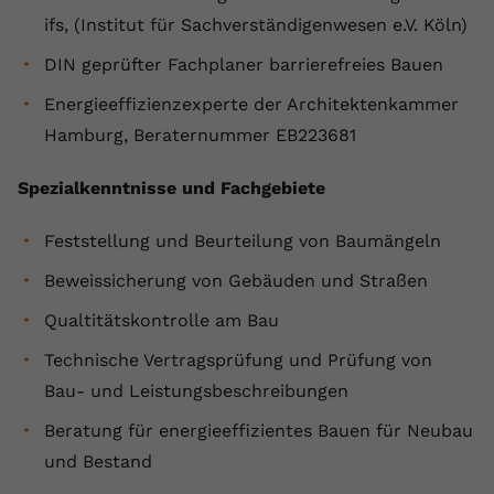
ifs, (Institut für Sachverständigenwesen e.V. Köln)
Name
yt.innertube::requests
DIN geprüfter Fachplaner barrierefreies Bauen
Anbieter
youtube.com
Energieeffizienzexperte der Architektenkammer
Laufzeit
Session
Hamburg, Beraternummer EB223681
Dieser von YouTube gesetzte Cookie
Spezialkenntnisse und Fachgebiete
registriert eine eindeutige ID, um
Zweck
Daten darüber zu speichern, welche
Feststellung und Beurteilung von Baumängeln
Videos von YouTube der Nutzer
gesehen hat.
Beweissicherung von Gebäuden und Straßen
Qualtitätskontrolle am Bau
Name
yt.innertube::nextId
Technische Vertragsprüfung und Prüfung von
Bau- und Leistungsbeschreibungen
Anbieter
Youtube.com
Beratung für energieeffizientes Bauen für Neubau
Laufzeit
Session
und Bestand
Dieser von YouTube gesetzte Cookie