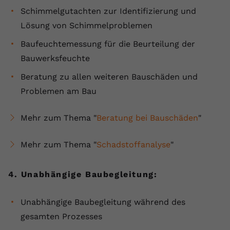
registriert eine eindeutige ID, um
Schimmelgutachten zur Identifizierung und
Zweck
Daten darüber zu speichern, welche
Lösung von Schimmelproblemen
Videos von YouTube der Nutzer
gesehen hat.
Baufeuchtemessung für die Beurteilung der
Bauwerksfeuchte
Name
yt-remote-connected-devices
Beratung zu allen weiteren Bauschäden und
Problemen am Bau
Anbieter
Youtube.com
Mehr zum Thema "
Beratung bei Bauschäden
"
Laufzeit
Session
YouTube setzt diesen Cookie, um die
Mehr zum Thema "
Schadstoffanalyse
"
Videopräferenzen des Nutzers zu
Zweck
speichern, der eingebettete YouTube-
4. Unabhängige Baubegleitung:
Videos verwendet.
Unabhängige Baubegleitung während des
gesamten Prozesses