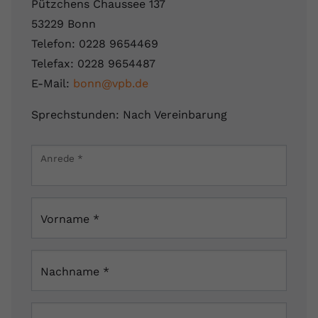
Pützchens Chaussee 137
53229 Bonn
Telefon: 0228 9654469
Telefax: 0228 9654487
E-Mail:
bonn@vpb.de
Sprechstunden: Nach Vereinbarung
Leaflet
|
Map data ©
OpenStreetMap
contributors
×
Anrede
*
Pützchens Chaussee 137, 53229 Bonn, Deutschland
Vorname
*
Nachname
*