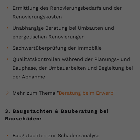
Ermittlung des Renovierungsbedarfs und der
Name
yt.innertube::requests
Renovierungskosten
Anbieter
youtube.com
Unabhängige Beratung bei Umbauten und
energetischen Renovierungen
Laufzeit
Session
Sachwertüberprüfung der Immobilie
Dieser von YouTube gesetzte Cookie
registriert eine eindeutige ID, um
Qualitätskontrollen während der Planungs- und
Zweck
Daten darüber zu speichern, welche
Bauphase, der Umbauarbeiten und Begleitung bei
Videos von YouTube der Nutzer
der Abnahme
gesehen hat.
Mehr zum Thema "
Beratung beim Erwerb
"
Name
yt.innertube::nextId
3. Baugutachten & Bauberatung bei
Anbieter
Youtube.com
Bauschäden:
Laufzeit
Session
Baugutachten zur Schadensanalyse
Dieser von YouTube gesetzte Cookie