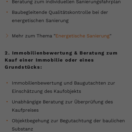
Beratung zum individuellen Sanierungsfahrplan
Anbieter
youtube.com
Baubegleitende Qualitätskontrolle bei der
energetischen Sanierung
Laufzeit
2 Jahre
YouTube setzt dieses Cookie über
Mehr zum Thema "
Energetische Sanierung
"
Zweck
eingebettete YouTube-Videos und
registriert anonyme statistische Daten.
2. Immobilienbewertung & Beratung zum
Kauf einer Immobilie oder eines
Name
yt-remote-device-id
Grundstücks:
Anbieter
Youtube.com
Immobilienbewertung und Baugutachten zur
Laufzeit
Session
Einschätzung des Kaufobjekts
Unabhängige Beratung zur Überprüfung des
YouTube setzt diesen Cookie, um die
Videopräferenzen des Benutzers zu
Kaufpreises
Zweck
speichern, der eingebettete YouTube-
Objektbegehung zur Begutachtung der baulichen
Videos verwendet.
Substanz