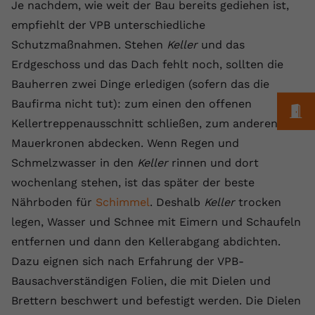
Je nachdem, wie weit der Bau bereits gediehen ist,
Anbieter
youtube.com
empfiehlt der VPB unterschiedliche
Schutzmaßnahmen. Stehen
Keller
und das
Laufzeit
2 Jahre
Erdgeschoss und das Dach fehlt noch, sollten die
YouTube setzt dieses Cookie über
Bauherren zwei Dinge erledigen (sofern das die
Zweck
eingebettete YouTube-Videos und
Baufirma nicht tut): zum einen den offenen
M
registriert anonyme statistische Daten.
Kellertreppenausschnitt schließen, zum anderen die
Mauerkronen abdecken. Wenn Regen und
Name
yt-remote-device-id
Schmelzwasser in den
Keller
rinnen und dort
wochenlang stehen, ist das später der beste
Anbieter
Youtube.com
Nährboden für
Schimmel
. Deshalb
Keller
trocken
Laufzeit
Session
legen, Wasser und Schnee mit Eimern und Schaufeln
entfernen und dann den Kellerabgang abdichten.
YouTube setzt diesen Cookie, um die
Dazu eignen sich nach Erfahrung der VPB-
Videopräferenzen des Benutzers zu
Zweck
speichern, der eingebettete YouTube-
Bausachverständigen Folien, die mit Dielen und
Videos verwendet.
Brettern beschwert und befestigt werden. Die Dielen