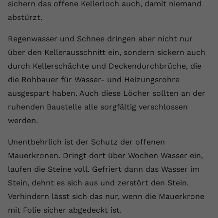
sichern das offene Kellerloch auch, damit niemand
Name
yt.innertube::requests
abstürzt.
Anbieter
youtube.com
Regenwasser und Schnee dringen aber nicht nur
über den Kellerausschnitt ein, sondern sickern auch
Laufzeit
Session
durch Kellerschächte und Deckendurchbrüche, die
Dieser von YouTube gesetzte Cookie
die Rohbauer für Wasser- und Heizungsrohre
registriert eine eindeutige ID, um
ausgespart haben. Auch diese Löcher sollten an der
Zweck
Daten darüber zu speichern, welche
ruhenden Baustelle alle sorgfältig verschlossen
Videos von YouTube der Nutzer
werden.
gesehen hat.
Unentbehrlich ist der Schutz der offenen
Name
yt.innertube::nextId
Mauerkronen. Dringt dort über Wochen Wasser ein,
laufen die Steine voll. Gefriert dann das Wasser im
Anbieter
Youtube.com
Stein, dehnt es sich aus und zerstört den Stein.
Laufzeit
Session
Verhindern lässt sich das nur, wenn die Mauerkrone
mit Folie sicher abgedeckt ist.
Dieser von YouTube gesetzte Cookie