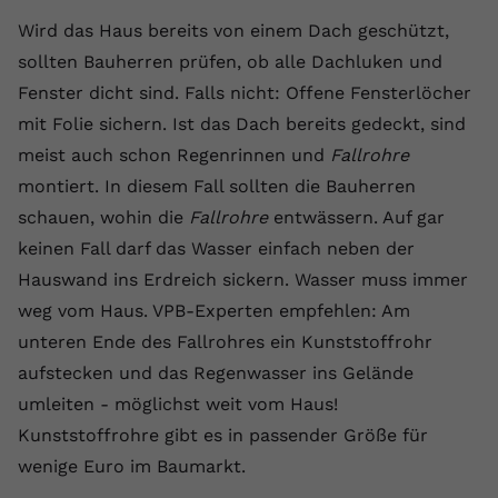
registriert eine eindeutige ID, um
Wird das Haus bereits von einem Dach geschützt,
Zweck
Daten darüber zu speichern, welche
sollten Bauherren prüfen, ob alle Dachluken und
Videos von YouTube der Nutzer
gesehen hat.
Fenster dicht sind. Falls nicht: Offene Fensterlöcher
mit Folie sichern. Ist das Dach bereits gedeckt, sind
meist auch schon Regenrinnen und
Fallrohre
Name
yt-remote-connected-devices
montiert. In diesem Fall sollten die Bauherren
Anbieter
Youtube.com
schauen, wohin die
Fallrohre
entwässern. Auf gar
keinen Fall darf das Wasser einfach neben der
Laufzeit
Session
Hauswand ins Erdreich sickern. Wasser muss immer
YouTube setzt diesen Cookie, um die
weg vom Haus. VPB-Experten empfehlen: Am
Videopräferenzen des Nutzers zu
unteren Ende des Fallrohres ein Kunststoffrohr
Zweck
speichern, der eingebettete YouTube-
aufstecken und das Regenwasser ins Gelände
Videos verwendet.
umleiten - möglichst weit vom Haus!
Kunststoffrohre gibt es in passender Größe für
wenige Euro im Baumarkt.