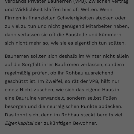
Verbands Privater Bauherren (VPB). Zwischen Vertrag
Laufzeit
1 Jahr
Name
Cookie-Informationen anzeigen
_gcl au
Zweck
wiederzuerkennen und statistische
und Wirklichkeit klaffen hier oft Welten. Wenn
Informationen zur Nutzung der
Dieser Wert speichert Ihre Consent-
Anbieter
Google Ads
Firmen in finanziellen Schwierigkeiten stecken oder
Externe Inhalte
Website zu erfassen.
Einstellungen. Unter anderem eine
zu viel zu tun und nicht genügend Mitarbeiter haben,
Wir verwenden auf unserer Website externe Inhalte,
zufällig generierte ID, für die
Laufzeit
90 Tage
um Ihnen zusätzliche Informationen anzubieten.
Zweck
historische Speicherung Ihrer
dann verlassen sie oft die Baustelle und kümmern
vorgenommen Einstellungen, falls der
Wird von Google Ads für das
sich nicht mehr so, wie sie es eigentlich tun sollten.
Name
Cookie-Informationen anzeigen
vuid
Webseiten-Betreiber dies eingestellt
Conversion-Tracking verwendet, um
Zweck
hat.
Werbeklicks der Nutzung auf unserer
Bauherren sollten sich deshalb im Winter nicht allein
Anbieter
vimeo.com
Website zuzuordnen.
auf die Sorgfalt ihrer Baufirmen verlassen, sondern
Laufzeit
2 Jahre
regelmäßig prüfen, ob ihr Rohbau ausreichend
Name
fe_typo_user
geschützt ist. Im Zweifel, so rät der VPB, hilft nur
Vimeo installiert dieses Cookie, um
Anbieter
VPB.de
eines: Nicht zusehen, wie sich das eigene Haus in
Tracking-Informationen zu sammeln,
Zweck
indem es eine eindeutige ID zum
eine Bauruine verwandelt, sondern selbst Folien
Laufzeit
Session
Einbetten von Videos auf der Website
besorgen und die neuralgischen Punkte abdecken.
setzt.
Dieses Cookie wird verwendet, um die
Das lohnt sich, denn im Rohbau steckt bereits viel
Zweck
Speicherung von
Eigenkapital
der zukünftigen Bewohner.
Benutzereinstellungen zu ermöglichen.
Name
CONSENT