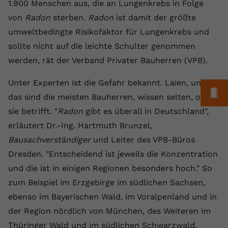
Laufzeit
1 Jahr
1.900 Menschen aus, die an Lungenkrebs in Folge
Name
Cookie-Informationen anzeigen
_gcl au
Zweck
wiederzuerkennen und statistische
von
Radon
sterben.
Radon
ist damit der größte
Informationen zur Nutzung der
Dieser Wert speichert Ihre Consent-
Anbieter
Google Ads
Externe Inhalte
umweltbedingte Risikofaktor für Lungenkrebs und
Website zu erfassen.
Einstellungen. Unter anderem eine
Wir verwenden auf unserer Website externe Inhalte,
sollte nicht auf die leichte Schulter genommen
zufällig generierte ID, für die
Laufzeit
90 Tage
um Ihnen zusätzliche Informationen anzubieten.
Zweck
historische Speicherung Ihrer
werden, rät der Verband Privater Bauherren (VPB).
vorgenommen Einstellungen, falls der
Wird von Google Ads für das
Name
Cookie-Informationen anzeigen
vuid
Webseiten-Betreiber dies eingestellt
Conversion-Tracking verwendet, um
Unter Experten ist die Gefahr bekannt. Laien, und
Zweck
M
hat.
Werbeklicks der Nutzung auf unserer
das sind die meisten Bauherren, wissen selten, ob es
Anbieter
vimeo.com
Website zuzuordnen.
sie betrifft. "
Radon
gibt es überall in Deutschland",
Laufzeit
2 Jahre
Name
fe_typo_user
erläutert Dr.-Ing. Hartmuth Brunzel,
Bausachverständiger
und Leiter des VPB-Büros
Vimeo installiert dieses Cookie, um
Anbieter
VPB.de
Tracking-Informationen zu sammeln,
Dresden. "Entscheidend ist jeweils die Konzentration
Zweck
indem es eine eindeutige ID zum
und die ist in einigen Regionen besonders hoch." So
Laufzeit
Session
Einbetten von Videos auf der Website
zum Beispiel im Erzgebirge im südlichen Sachsen,
setzt.
Dieses Cookie wird verwendet, um die
ebenso im Bayerischen Wald, im Voralpenland und in
Zweck
Speicherung von
der Region nördlich von München, des Weiteren im
Benutzereinstellungen zu ermöglichen.
Name
CONSENT
Thüringer Wald und im südlichen Schwarzwald.