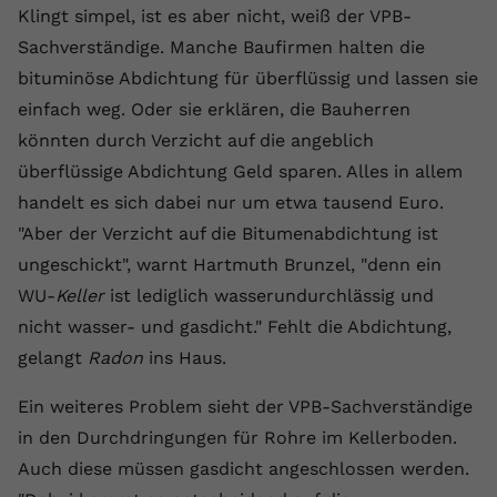
Klingt simpel, ist es aber nicht, weiß der VPB-
registriert eine eindeutige ID, um
Zweck
Daten darüber zu speichern, welche
Sachverständige. Manche Baufirmen halten die
Videos von YouTube der Nutzer
bituminöse Abdichtung für überflüssig und lassen sie
gesehen hat.
einfach weg. Oder sie erklären, die Bauherren
könnten durch Verzicht auf die angeblich
Name
yt-remote-connected-devices
überflüssige Abdichtung Geld sparen. Alles in allem
handelt es sich dabei nur um etwa tausend Euro.
Anbieter
Youtube.com
"Aber der Verzicht auf die Bitumenabdichtung ist
Laufzeit
Session
ungeschickt", warnt Hartmuth Brunzel, "denn ein
WU-
Keller
ist lediglich wasserundurchlässig und
YouTube setzt diesen Cookie, um die
nicht wasser- und gasdicht." Fehlt die Abdichtung,
Videopräferenzen des Nutzers zu
Zweck
speichern, der eingebettete YouTube-
gelangt
Radon
ins Haus.
Videos verwendet.
Ein weiteres Problem sieht der VPB-Sachverständige
in den Durchdringungen für Rohre im Kellerboden.
Auch diese müssen gasdicht angeschlossen werden.