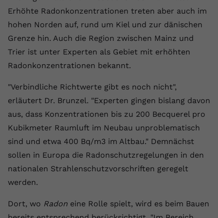
Erhöhte Radonkonzentrationen treten aber auch im
Anbieter
youtube.com
hohen Norden auf, rund um Kiel und zur dänischen
Laufzeit
2 Jahre
Grenze hin. Auch die Region zwischen Mainz und
Trier ist unter Experten als Gebiet mit erhöhten
YouTube setzt dieses Cookie über
Radonkonzentrationen bekannt.
Zweck
eingebettete YouTube-Videos und
registriert anonyme statistische Daten.
"Verbindliche Richtwerte gibt es noch nicht",
erläutert Dr. Brunzel. "Experten gingen bislang davon
Name
yt-remote-device-id
aus, dass Konzentrationen bis zu 200 Becquerel pro
Kubikmeter Raumluft im Neubau unproblematisch
Anbieter
Youtube.com
sind und etwa 400 Bq/m3 im Altbau." Demnächst
Laufzeit
Session
sollen in Europa die Radonschutzregelungen in den
nationalen Strahlenschutzvorschriften geregelt
YouTube setzt diesen Cookie, um die
Videopräferenzen des Benutzers zu
werden.
Zweck
speichern, der eingebettete YouTube-
Videos verwendet.
Dort, wo
Radon
eine Rolle spielt, wird es beim Bauen
bereits entsprechend berücksichtigt. "Im Bereich