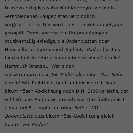
Dresden beispielsweise sind Radongutachten in
Name
yt.innertube::requests
verschiedenen Baugebieten verbindlich
Anbieter
youtube.com
vorgeschrieben. Das wird über den
Bebauungsplan
geregelt. Damit werden die Untersuchungen
Laufzeit
Session
routinemäßig erledigt, die Bodenplatten oder
Dieser von YouTube gesetzte Cookie
Hauskeller entsprechend geplant. "
Radon
lässt sich
registriert eine eindeutige ID, um
bautechnisch relativ einfach beherrschen", erklärt
Zweck
Daten darüber zu speichern, welche
Hartmuth Brunzel. "Wer einen
Videos von YouTube der Nutzer
gesehen hat.
wasserundurchlässigen
Keller
, also einen WU-
Keller
gemäß WU-Richtlinie, baut und diesen mit einer
bituminösen Abdichtung nach DIN 18195 versieht, der
Name
yt.innertube::nextId
schließt das
Radon
verlässlich aus. Das funktioniert
Anbieter
Youtube.com
genau bei Bodenplatten ohne
Keller
: WU-
Bodenplatte
plus bituminöse Abdichtung gleich
Laufzeit
Session
Schutz vor
Radon
."
Dieser von YouTube gesetzte Cookie