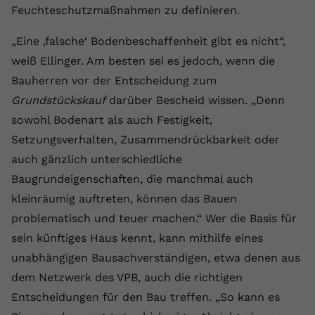
Feuchteschutzmaßnahmen zu definieren.
Name
yt.innertube::requests
„Eine ‚falsche‘ Bodenbeschaffenheit gibt es nicht“,
Anbieter
youtube.com
weiß Ellinger. Am besten sei es jedoch, wenn die
Bauherren vor der Entscheidung zum
Laufzeit
Session
Grundstückskauf
darüber Bescheid wissen. „Denn
Dieser von YouTube gesetzte Cookie
sowohl Bodenart als auch Festigkeit,
registriert eine eindeutige ID, um
Setzungsverhalten, Zusammendrückbarkeit oder
Zweck
Daten darüber zu speichern, welche
auch gänzlich unterschiedliche
Videos von YouTube der Nutzer
gesehen hat.
Baugrundeigenschaften, die manchmal auch
kleinräumig auftreten, können das Bauen
problematisch und teuer machen.“ Wer die Basis für
Name
yt.innertube::nextId
sein künftiges Haus kennt, kann mithilfe eines
Anbieter
Youtube.com
unabhängigen Bausachverständigen, etwa denen aus
dem Netzwerk des VPB, auch die richtigen
Laufzeit
Session
Entscheidungen für den Bau treffen. „So kann es
Dieser von YouTube gesetzte Cookie