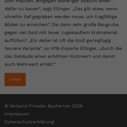
Sinn machen, entgegen bisheriger Absicht einen
registriert eine eindeutige ID, um
Keller
zu bauen“, sagt Ellinger. „Das gilt etwa, wenn
Zweck
Daten darüber zu speichern, welche
ohnehin tief gegraben werden muss, um tragfähige
Videos von YouTube der Nutzer
gesehen hat.
Böden zu erreichen.“ Die dann sehr große Baugrube
gegen viel Geld mit teuer zugekauftem Erdmaterial
auffüllen? „Ein
Keller
ist oft die bloß geringfügig
Name
yt-remote-connected-devices
teurere Variante“, so VPB-Experte Ellinger, „durch die
Anbieter
Youtube.com
das Gebäude einen erhöhten Nutzwert und damit
auch Mehrwert erhält.“
Laufzeit
Session
YouTube setzt diesen Cookie, um die
Zurück
Videopräferenzen des Nutzers zu
Zweck
speichern, der eingebettete YouTube-
Videos verwendet.
© Verband Privater Bauherren 2026
Impressum
Datenschutzerklärung