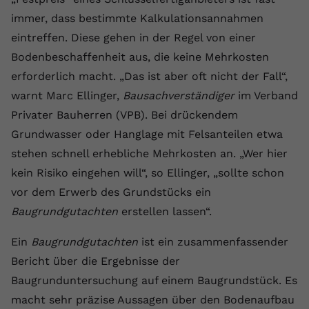
Laufzeit
1 Jahr
Name
Cookie-Informationen anzeigen
_gcl au
Zweck
wiederzuerkennen und statistische
immer, dass bestimmte Kalkulationsannahmen
Informationen zur Nutzung der
Dieser Wert speichert Ihre Consent-
Anbieter
Google Ads
eintreffen. Diese gehen in der Regel von einer
Externe Inhalte
Website zu erfassen.
Einstellungen. Unter anderem eine
Bodenbeschaffenheit aus, die keine Mehrkosten
Wir verwenden auf unserer Website externe Inhalte,
zufällig generierte ID, für die
Laufzeit
90 Tage
um Ihnen zusätzliche Informationen anzubieten.
erforderlich macht. „Das ist aber oft nicht der Fall“,
Zweck
historische Speicherung Ihrer
vorgenommen Einstellungen, falls der
Wird von Google Ads für das
warnt Marc Ellinger,
Bausachverständiger
im Verband
Name
Cookie-Informationen anzeigen
vuid
Webseiten-Betreiber dies eingestellt
Conversion-Tracking verwendet, um
Privater Bauherren (VPB). Bei drückendem
Zweck
hat.
Werbeklicks der Nutzung auf unserer
Anbieter
vimeo.com
Grundwasser oder Hanglage mit Felsanteilen etwa
Website zuzuordnen.
stehen schnell erhebliche Mehrkosten an. „Wer hier
Laufzeit
2 Jahre
Name
fe_typo_user
kein Risiko eingehen will“, so Ellinger, „sollte schon
vor dem Erwerb des Grundstücks ein
Vimeo installiert dieses Cookie, um
Anbieter
VPB.de
Tracking-Informationen zu sammeln,
Baugrundgutachten
erstellen lassen“.
Zweck
indem es eine eindeutige ID zum
Laufzeit
Session
Einbetten von Videos auf der Website
Ein
Baugrundgutachten
ist ein zusammenfassender
setzt.
Dieses Cookie wird verwendet, um die
Bericht über die Ergebnisse der
Zweck
Speicherung von
Baugrunduntersuchung auf einem Baugrundstück. Es
Benutzereinstellungen zu ermöglichen.
Name
CONSENT
macht sehr präzise Aussagen über den Bodenaufbau