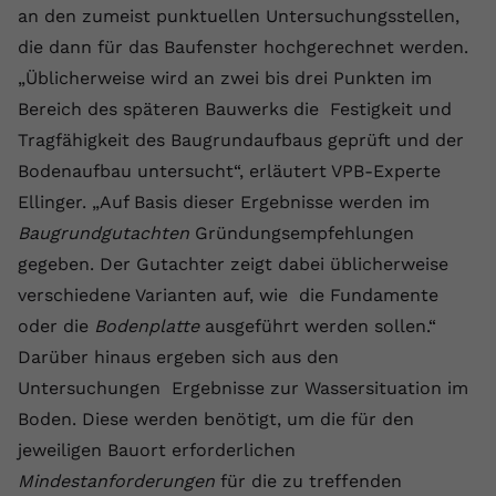
an den zumeist punktuellen Untersuchungsstellen,
Anbieter
youtube.com
die dann für das Baufenster hochgerechnet werden.
Laufzeit
2 Jahre
„Üblicherweise wird an zwei bis drei Punkten im
Bereich des späteren Bauwerks die Festigkeit und
YouTube setzt dieses Cookie über
Tragfähigkeit des Baugrundaufbaus geprüft und der
Zweck
eingebettete YouTube-Videos und
Bodenaufbau untersucht“, erläutert VPB-Experte
registriert anonyme statistische Daten.
Ellinger. „Auf Basis dieser Ergebnisse werden im
Baugrundgutachten
Gründungsempfehlungen
Name
yt-remote-device-id
gegeben. Der Gutachter zeigt dabei üblicherweise
Anbieter
Youtube.com
verschiedene Varianten auf, wie die Fundamente
oder die
Bodenplatte
ausgeführt werden sollen.“
Laufzeit
Session
Darüber hinaus ergeben sich aus den
YouTube setzt diesen Cookie, um die
Untersuchungen Ergebnisse zur Wassersituation im
Videopräferenzen des Benutzers zu
Boden. Diese werden benötigt, um die für den
Zweck
speichern, der eingebettete YouTube-
jeweiligen Bauort erforderlichen
Videos verwendet.
Mindestanforderungen
für die zu treffenden