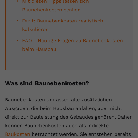
Mit diesen Tipps lassen sich
Anbieter
youtube.com
Baunebenkosten senken
Fazit: Baunebenkosten realistisch
Laufzeit
2 Jahre
kalkulieren
YouTube setzt dieses Cookie über
FAQ - Häufige Fragen zu Baunebenkosten
Zweck
eingebettete YouTube-Videos und
registriert anonyme statistische Daten.
beim Hausbau
Name
yt-remote-device-id
Anbieter
Youtube.com
Was sind Baunebenkosten?
Laufzeit
Session
Baunebenkosten umfassen alle zusätzlichen
YouTube setzt diesen Cookie, um die
Ausgaben, die beim Hausbau anfallen, aber nicht
Videopräferenzen des Benutzers zu
direkt zur Bauleistung des Gebäudes gehören. Daher
Zweck
speichern, der eingebettete YouTube-
können Baunebenkosten auch als indirekte
Videos verwendet.
Baukosten
betrachtet werden. Sie entstehen bereits