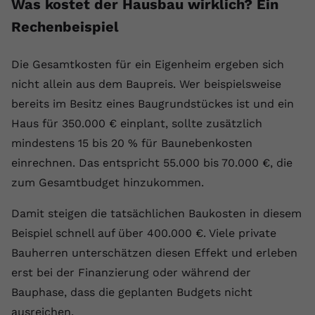
Was kostet der Hausbau wirklich? Ein
registriert eine eindeutige ID, um
Rechenbeispiel
Zweck
Daten darüber zu speichern, welche
Videos von YouTube der Nutzer
gesehen hat.
Die Gesamtkosten für ein Eigenheim ergeben sich
nicht allein aus dem Baupreis. Wer beispielsweise
Name
yt-remote-connected-devices
bereits im Besitz eines Baugrundstückes ist und ein
Haus für 350.000 € einplant, sollte zusätzlich
Anbieter
Youtube.com
mindestens 15 bis 20 % für Baunebenkosten
einrechnen. Das entspricht 55.000 bis 70.000 €, die
Laufzeit
Session
zum Gesamtbudget hinzukommen.
YouTube setzt diesen Cookie, um die
Videopräferenzen des Nutzers zu
Damit steigen die tatsächlichen Baukosten in diesem
Zweck
speichern, der eingebettete YouTube-
Beispiel schnell auf über 400.000 €. Viele private
Videos verwendet.
Bauherren unterschätzen diesen Effekt und erleben
erst bei der Finanzierung oder während der
Bauphase, dass die geplanten Budgets nicht
ausreichen.