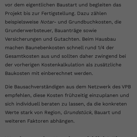
vor dem eigentlichen Baustart und begleiten das
Name
yt.innertube::requests
Projekt bis zur Fertigstellung. Dazu zählen
beispielsweise
Notar
- und Grundbuchkosten, die
Anbieter
youtube.com
Grunderwerbsteuer, Bauanträge sowie
Laufzeit
Session
Versicherungen und Gutachten. Beim Hausbau
machen Baunebenkosten schnell rund 1/4 der
Dieser von YouTube gesetzte Cookie
registriert eine eindeutige ID, um
Gesamtkosten aus und sollten daher zwingend bei
Zweck
Daten darüber zu speichern, welche
der vorherigen Kostenkalkulation als zusätzliche
Videos von YouTube der Nutzer
Baukosten mit einberechnet werden.
gesehen hat.
Die Bausachverständigen aus dem Netzwerk des VPB
empfehlen, diese Kosten frühzeitig einzuplanen und
Name
yt.innertube::nextId
sich individuell beraten zu lassen, da die konkreten
Anbieter
Youtube.com
Werte stark von Region,
Grundstück
, Bauart und
weiteren Faktoren abhängen.
Laufzeit
Session
Dieser von YouTube gesetzte Cookie